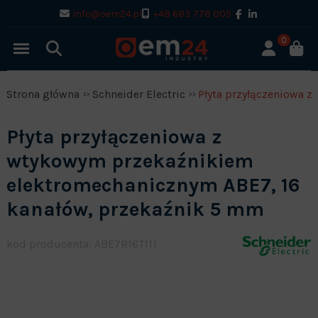
info@oem24.pl
+48 683 778 005
0
Strona główna
Schneider Electric
Płyta przyłączeniowa 
Płyta przyłączeniowa z
wtykowym przekaźnikiem
elektromechanicznym ABE7, 16
kanałów, przekaźnik 5 mm
kod producenta: ABE7R16T111