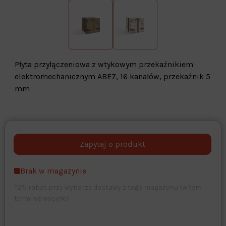
Płyta przyłączeniowa z wtykowym przekaźnikiem
elektromechanicznym ABE7, 16 kanałów, przekaźnik 5
mm
Warehouse
opcjonalne
Maks. 250 znaków
Brak w magazynie
Zapisz dostosowywanie
*2% rabat przy wyborze dostawy z tego magazynu (w tym
terminie wysyłki)