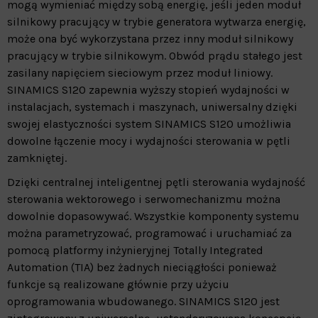
mogą wymieniać między sobą energię, jeśli jeden moduł
silnikowy pracujący w trybie generatora wytwarza energię,
może ona być wykorzystana przez inny moduł silnikowy
pracujący w trybie silnikowym. Obwód prądu stałego jest
zasilany napięciem sieciowym przez moduł liniowy.
SINAMICS S120 zapewnia wyższy stopień wydajności w
instalacjach, systemach i maszynach, uniwersalny dzięki
swojej elastyczności system SINAMICS S120 umożliwia
dowolne łączenie mocy i wydajności sterowania w pętli
zamkniętej.
Dzięki centralnej inteligentnej pętli sterowania wydajność
sterowania wektorowego i serwomechanizmu można
dowolnie dopasowywać. Wszystkie komponenty systemu
można parametryzować, programować i uruchamiać za
pomocą platformy inżynieryjnej Totally Integrated
Automation (TIA) bez żadnych nieciągłości ponieważ
funkcje są realizowane głównie przy użyciu
oprogramowania wbudowanego. SINAMICS S120 jest