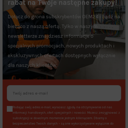
rabat na Twoje następne zakupy!
Dołącz do grona subskrybentów OEM24 i bądź na
bieżąco z naszą ofertą. Tylko w naszym
newsletterze znajdziesz informacje o
specjalnych promocjach, nowych produktach i
ekskluzywnych ofertach dostępnych wyłącznie
dla naszych klientów.
Podając swój adres e-mail, wyrażasz zgodę na otrzymywanie od nas
informacji handlowych, ofert specjalnych i nowości. Możesz zrezygnować z
subskrypcji w dowolnym momencie jednym kliknięciem. Dbamy o
bezpieczeństwo Twoich danych – są one wykorzystywane wyłącznie do