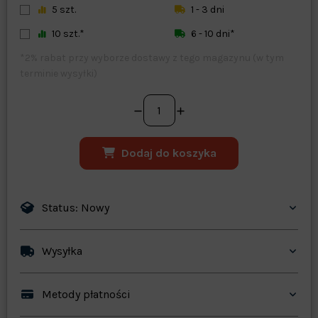
5 szt.
1 - 3 dni
10 szt.*
6 - 10 dni*
*2% rabat przy wyborze dostawy z tego magazynu (w tym
terminie wysyłki)
Dodaj do koszyka
Status: Nowy
Wysyłka
Metody płatności