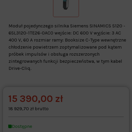
Moduł pojedynczego silnika Siemens SINAMICS S120 -
6SL3120-1TE26-0AC0 wejście: DC 600 V wyjście: 3 AC
400 V, 60 A rozmiar ramy: Booksize C-Type wewnętrzne
chłodzenie powietrzem zoptymalizowane pod kątem
próbek impulsów i obsługa rozszerzonych
zintegrowanych funkcji bezpieczeństwa, w tym kabel
Drive-Cliq.
15 390,00 zł
Warehouse
opcjonalne
Maks. 250 znaków
18 929,70 zł brutto
Zapisz dostosowywanie
Dostępne