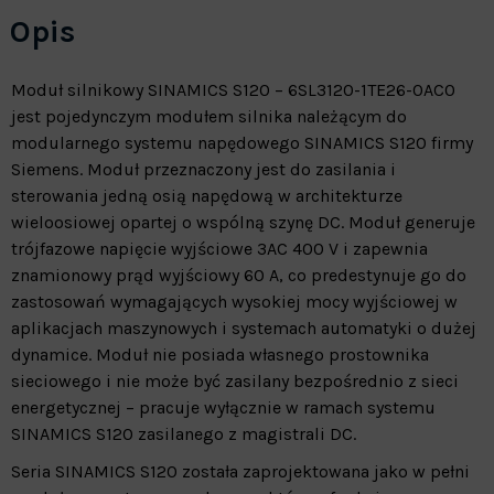
Opis
Moduł silnikowy SINAMICS S120 – 6SL3120-1TE26-0AC0
jest pojedynczym modułem silnika należącym do
modularnego systemu napędowego SINAMICS S120 firmy
Siemens
. Moduł przeznaczony jest do zasilania i
sterowania jedną osią napędową w architekturze
wieloosiowej opartej o wspólną szynę DC. Moduł generuje
trójfazowe napięcie wyjściowe 3AC 400 V i zapewnia
znamionowy prąd wyjściowy 60 A, co predestynuje go do
zastosowań wymagających wysokiej mocy wyjściowej w
aplikacjach maszynowych i systemach automatyki o dużej
dynamice. Moduł nie posiada własnego prostownika
sieciowego i nie może być zasilany bezpośrednio z sieci
energetycznej – pracuje wyłącznie w ramach systemu
SINAMICS S120 zasilanego z magistrali DC.
Seria SINAMICS S120 została zaprojektowana jako w pełni