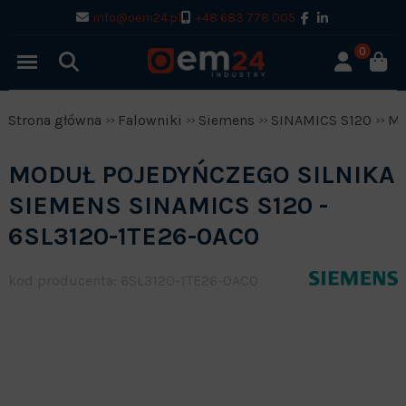
info@oem24.pl
+48 683 778 005
0
Strona główna
Falowniki
Siemens
SINAMICS S120
Mo
MODUŁ POJEDYŃCZEGO SILNIKA
SIEMENS SINAMICS S120 -
6SL3120-1TE26-0AC0
kod producenta: 6SL3120-1TE26-0AC0