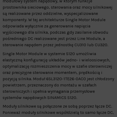
modułowy system napędowy, w którym funkcje
prostownika sieciowego, sterowania oraz mocy silnikowej
są realizowane przez oddzielne, wyspecjalizowane
komponenty. W tej architekturze Single Motor Module
odpowiada wyłącznie za generowanie napięcia
wyjściowego dla silnika, podczas gdy zasilanie obwodu
pośredniego DC realizowane jest przez Line Module, a
sterowanie napędem przez jednostkę CU310 lub CU320.
Single Motor Module w systemie S120 umożliwia
elastyczną konfigurację układów jedno- i wieloosiowych,
optymalizację rozmieszczenia mocy w szafie sterowniczej
oraz precyzyjne sterowanie momentem, prędkością i
pozycją silnika. Moduł 6SL3120-1TE26-0AC0 jest chłodzony
powietrzem, przeznaczony do montażu w szafach
sterowniczych i spełnia wymagania przemysłowe
systemów napędowych SINAMICS S120.
Moduły silnikowe są połączone ze sobą poprzez łącze DC.
Ponieważ moduły silnikowe współdzielą to samo łącze DC,