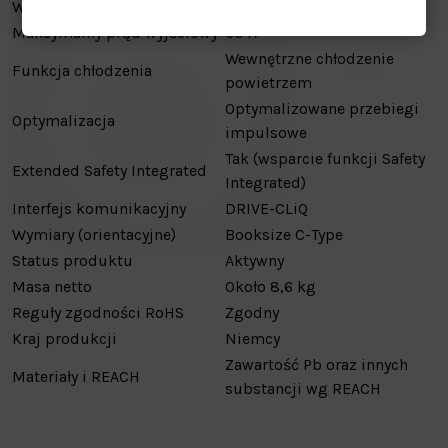
Wyjście AC
3-fazowe, 400 V
Maksymalny prąd wyjściowy
60 A
Wewnętrzne chłodzenie
Funkcja chłodzenia
powietrzem
Optymalizowane przebiegi
Optymalizacja
impulsowe
Tak (wsparcie funkcji Safety
Extended Safety Integrated
Integrated)
Interfejs komunikacyjny
DRIVE-CLiQ
Wymiary (orientacyjne)
Booksize C-Type
Status produktu
Aktywny
Masa netto
Około 8,6 kg
Reguły zgodności RoHS
Zgodny
Kraj produkcji
Niemcy
Zawartość Pb oraz innych
Materiały i REACH
substancji wg REACH