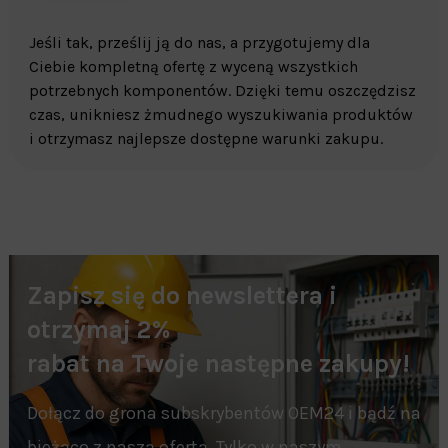
Jeśli tak, prześlij ją do nas, a przygotujemy dla
Ciebie kompletną ofertę z wyceną wszystkich
potrzebnych komponentów. Dzięki temu oszczędzisz
czas, unikniesz żmudnego wyszukiwania produktów
i otrzymasz najlepsze dostępne warunki zakupu.
Zapisz się do newslettera i
otrzymaj 2%
rabat na Twoje następne zakupy!
Dołącz do grona subskrybentów OEM24 i bądź na
bieżąco z naszą ofertą. Tylko w naszym