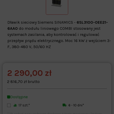
Dławik sieciowy Siemens SINAMICS -
6SL3100-0EE21-
6AA0
do modułu liniowego COMBI stosowany jest
systemach zasilania, aby kontrolować i regulować
przepływ prądu elektrycznego. Moc 16 kW z wejściem 3-
F, 380-480 V, 50/60 HZ
2 290,00 zł
Warehouse
opcjonalne
Maks. 250 znaków
2 816,70 zł brutto
Zapisz dostosowywanie
Dostępne
17 szt.*
6 - 10 dni*
*2% rabat przy wyborze dostawy z tego magazynu (w tym