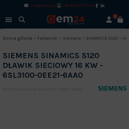
info@oem24.pl
+48 683 778 005
0
Strona główna
Falowniki
Siemens
SINAMICS S120
Ak
SIEMENS SINAMICS S120
DŁAWIK SIECIOWY 16 KW -
6SL3100-0EE21-6AA0
kod producenta: 6SL3100-0EE21-6AA0