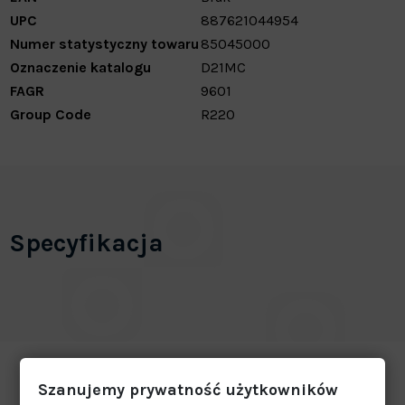
UPC
887621044954
Numer statystyczny towaru
85045000
Oznaczenie katalogu
D21MC
FAGR
9601
Group Code
R220
Specyfikacja
Szanujemy prywatność użytkowników