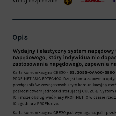
Kupuj bezpiecznie
Opis
Wydajny i elastyczny system napędowy 
napędowego, który indywidualnie dopa
zastosowania napędowego, zapewnia na
Karta komunikacyjna CBE20 -
6SL3055-0AA00-2EB0
PROFINET ASIC ERTEC400. Dzięki temu zapewnia opty
przełączników zewnętrznych. Płytę komunikacyjną możn
pośrednictwem jednostki sterującej CU320-2. System
IO i może obsługiwać klasy PROFINET IO w czasie rze
IO zgodnie z PROFIdrive.
Karta komunikacyjna CBE20 jest wymagana, jeśli prze