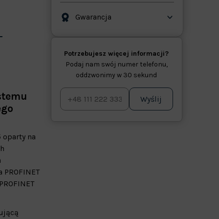
Gwarancja
Potrzebujesz więcej informacji?
Podaj nam swój numer telefonu,
oddzwonimy w 30 sekund
ystemu
Wyślij
ego
 oparty na
ch
a
ia PROFINET
 PROFINET
ującą