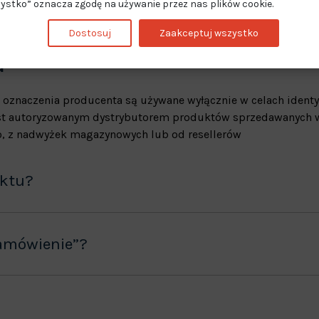
ystko” oznacza zgodę na używanie przez nas plików cookie.
Dostosuj
Zaakceptuj wszystko
a
 oznaczenia producenta są używane wyłącznie w celach identy
jest autoryzowanym dystrybutorem produktów sprzedawanych w
, z nadwyżek magazynowych lub od resellerów
uktu?
amówienie”?