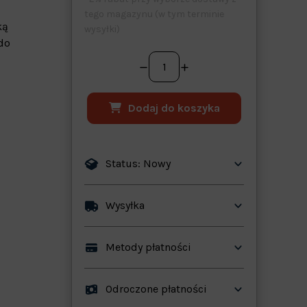
tego magazynu (w tym terminie
ką
wysyłki)
do
Dodaj do koszyka
Status: Nowy
ków
Wysyłka
Metody płatności
Odroczone płatności