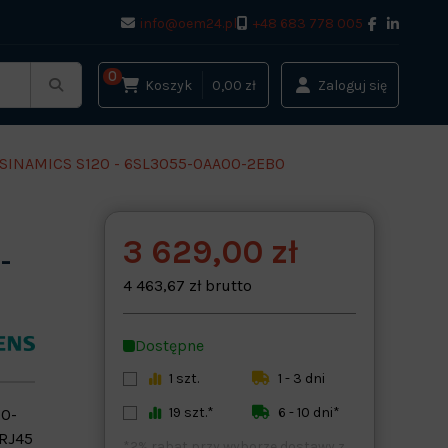
info@oem24.pl
+48 683 778 005
0
Koszyk
0,00 zł
Zaloguj się
SINAMICS S120 - 6SL3055-0AA00-2EB0
3 629,00 zł
-
4 463,67 zł brutto
Dostępne
1 szt.
1 - 3 dni
19 szt.*
6 - 10 dni*
00-
 RJ45
*2% rabat przy wyborze dostawy z