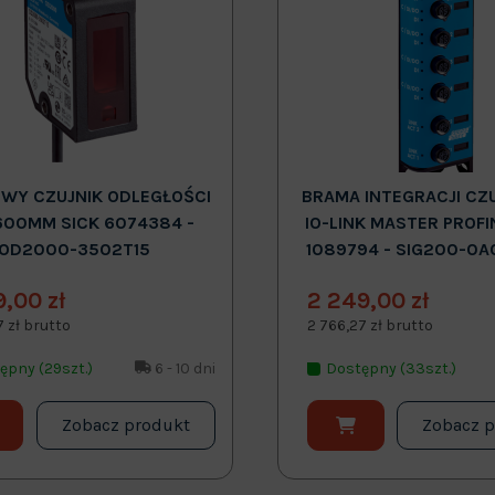
WY CZUJNIK ODLEGŁOŚCI
BRAMA INTEGRACJI CZ
600MM SICK 6074384 -
IO-LINK MASTER PROFI
OD2000-3502T15
1089794 - SIG200-0A
9,00 zł
2 249,00 zł
7 zł brutto
2 766,27 zł brutto
ępny (29szt.)
6 - 10 dni
Dostępny (33szt.)
Zobacz produkt
Zobacz 