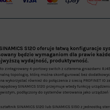
SINAMICS S120 oferuje łatwą konfiguracje s
sowany będzie wymaganiom dla prawie każd
jwyższą wydajność, produktywność.
to zintegrowany 4-portowy switch z czterema gniazdami RJ45
malną topologię, którą można skonfigurować bez dodatkowy
a wykorzystać również do połączenia z siecią PROFINET IO z
 napędowy SINAMICS S120 przejmuje wtedy funkcję urządzen
czywistym, podłączony do systemów sterowania jako urządzeń
kształtnik SINAMICS S120 lub SINAMICS S150 z jednostką ster