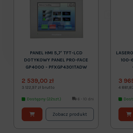
PANEL HMI 5,7' TFT-LCD
LASERO
DOTYKOWY PANEL PRO-FACE
100-
GP4000 - PFXGP4301TADW
2 539,00 zł
3 96
3 122,97 zł brutto
4 881,8
Dostępny (22szt.)
6 - 10 dni
Dost
Zobacz produkt