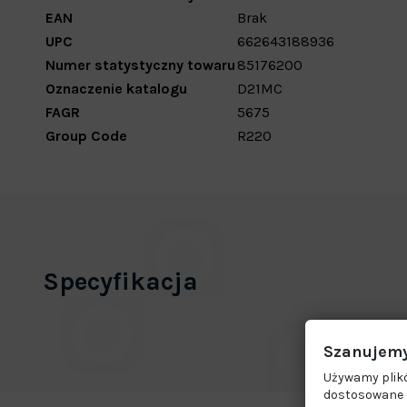
EAN
Brak
UPC
662643188936
Numer statystyczny towaru
85176200
Oznaczenie katalogu
D21MC
FAGR
5675
Group Code
R220
Specyfikacja
Szanujemy
Używamy plikó
dostosowane d