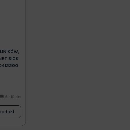
UJNIKÓW,
NET SICK
0412200
6 - 10 dni
produkt