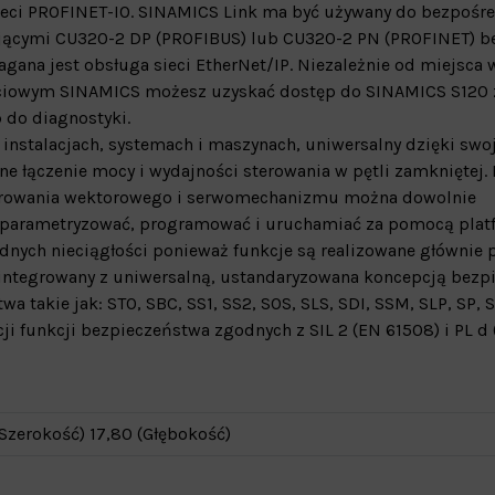
eci PROFINET-IO. SINAMICS Link ma być używany do bezpośre
ącymi CU320-2 DP (PROFIBUS) lub CU320-2 PN (PROFINET) be
ana jest obsługa sieci EtherNet/IP. Niezależnie od miejsca 
ieciowym SINAMICS możesz uzyskać dostęp do SINAMICS S120
 do diagnostyki.
nstalacjach, systemach i maszynach, uniwersalny dzięki swoj
 łączenie mocy i wydajności sterowania w pętli zamkniętej. 
 sterowania wektorowego i serwomechanizmu można dowolnie
parametryzować, programować i uruchamiać za pomocą plat
żadnych nieciągłości ponieważ funkcje są realizowane głównie 
ntegrowany z uniwersalną, ustandaryzowana koncepcją bezp
a takie jak: STO, SBC, SS1, SS2, SOS, SLS, SDI, SSM, SLP, SP, 
 funkcji bezpieczeństwa zgodnych z SIL 2 (EN 61508) i PL d 
Szerokość) 17,80 (Głębokość)