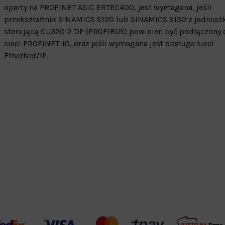
oparty na PROFINET ASIC ERTEC400, jest wymagana, jeśli
przekształtnik SINAMICS S120 lub SINAMICS S150 z jednost
sterującą CU320‑2 DP (PROFIBUS) powinien być podłączony 
sieci PROFINET-IO, oraz jeśli wymagana jest obsługa sieci
EtherNet/IP.
Warehouse
opcjonalne
Maks. 250 zna
Zapisz dostosowywanie