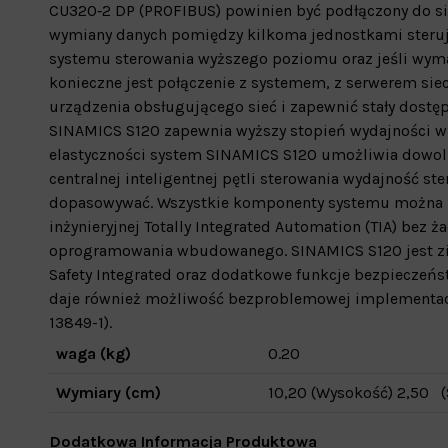
CU320‑2 DP (PROFIBUS) powinien być podłączony do si
wymiany danych pomiędzy kilkoma jednostkami steruj
systemu sterowania wyższego poziomu oraz jeśli wymag
konieczne jest połączenie z systemem, z serwerem s
urządzenia obsługującego sieć i zapewnić stały dostęp
SINAMICS S120 zapewnia wyższy stopień wydajności w i
elastyczności system SINAMICS S120 umożliwia dowolne
centralnej inteligentnej pętli sterowania wydajność
dopasowywać. Wszystkie komponenty systemu można 
inżynieryjnej Totally Integrated Automation (TIA) bez 
oprogramowania wbudowanego. SINAMICS S120 jest zi
Safety Integrated oraz dodatkowe funkcje bezpieczeństw
daje również możliwość bezproblemowej implementacji
13849-1).
waga (kg)
0.20
Wymiary (cm)
10,20 (Wysokość) 2,50 (
Dodatkowa Informacja Produktowa