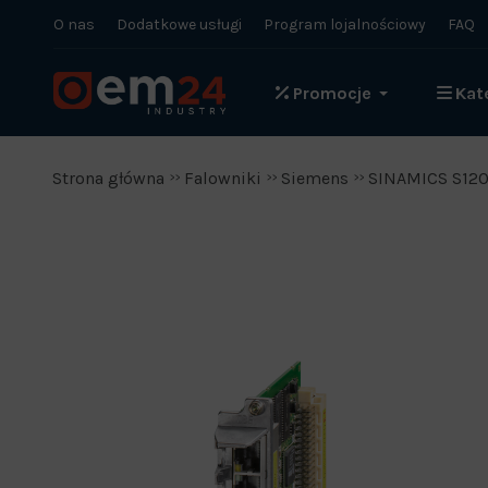
O nas
Dodatkowe usługi
Program lojalnościowy
FAQ
Promocje
Kat
Strona główna
Falowniki
Siemens
SINAMICS S12