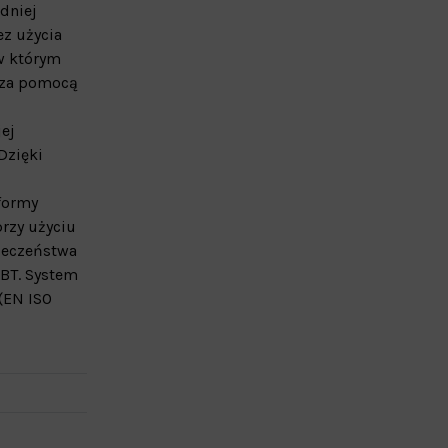
dniej
z użycia
w którym
 za pomocą
ej
Dzięki
formy
przy użyciu
ieczeństwa
SBT. System
(EN ISO