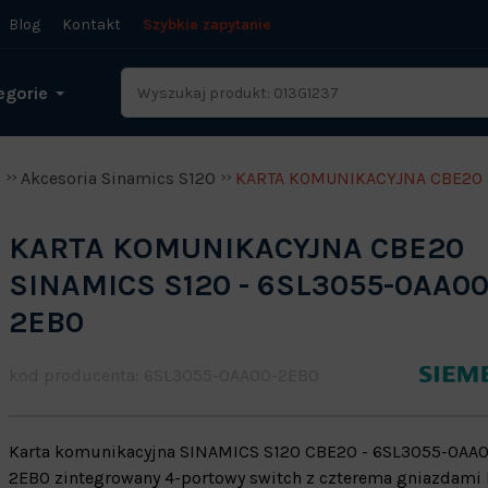
Blog
Kontakt
Szybkie zapytanie
egorie
0
Akcesoria Sinamics S120
KARTA KOMUNIKACYJNA CBE20 
KARTA KOMUNIKACYJNA CBE20
SINAMICS S120 - 6SL3055-0AA00
2EB0
kod producenta: 6SL3055-0AA00-2EB0
Karta komunikacyjna SINAMICS S120 CBE20 - 6SL3055-0AA
2EB0 zintegrowany 4-portowy switch z czterema gniazdami