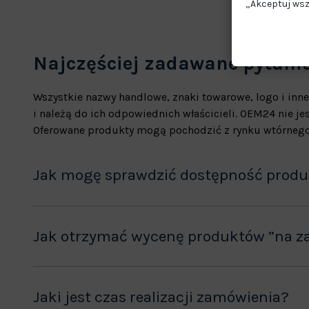
„Akceptuj wsz
Najczęściej zadawane pytani
Wszystkie nazwy handlowe, znaki towarowe, logo i inne
i należą do ich odpowiednich właścicieli. OEM24 nie 
Oferowane produkty mogą pochodzić z rynku wtórnego
Jak mogę sprawdzić dostępność prod
Jak otrzymać wycenę produktów ”na z
Jaki jest czas realizacji zamówienia?