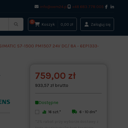
info@oem24.pl
+48 683 778 005
0
Koszyk
0,00 zł
Zaloguj się
IMATIC S7-1500 PM1507 24V DC/ 8A - 6EP1333-
759,00 zł
/
933,57 zł brutto
Dostępne
16 szt.*
6 - 10 dni*
*2% rabat przy wyborze dostawy z
tego magazynu (w tym terminie