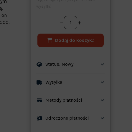
nym
wysyłki)
ą,
t on
500.
Dodaj do koszyka
Status: Nowy
Wysyłka
ków
Metody płatności
Odroczone płatności