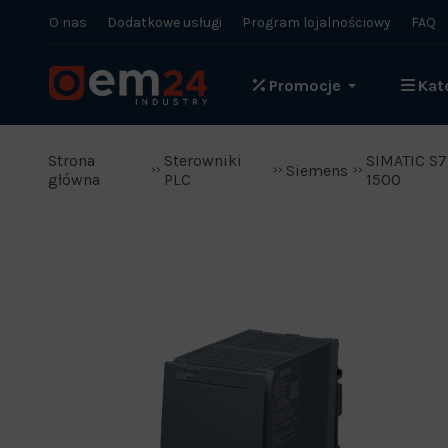
O nas
Dodatkowe usługi
Program lojalnościowy
FAQ
Promocje
Kat
Strona
Sterowniki
SIMATIC S7
Siemens
główna
PLC
1500