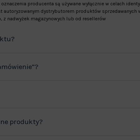
 oznaczenia producenta są używane wyłącznie w celach identy
jest autoryzowanym dystrybutorem produktów sprzedawanych w
, z nadwyżek magazynowych lub od resellerów
uktu?
amówienie”?
ane produkty?