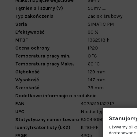
Maks. napięcie wejściowe
264
V
Tętnienia i szumy (V)
50mV
_
Typ zakończenia
Zacisk śrubowy
Seria
SIMATIC PM
Efektywność
90
%
MTBF
1362918
h
Ocena ochrony
IP20
Temperatura pracy min.
0
°C
Temperatura pracy Maks.
60
°C
Głębokość
129
mm
Wysokość
147
mm
Szerokość
75
mm
Dodatkowe informacje o produkcie
EAN
4025515152712
UPC
Niedostępne
Szanujemy
Statystyczny numer towaru
85044090
Identyfikator listy (LKZ)
KT10-PF
Używamy plikó
dostosowane d
FAGR
4205