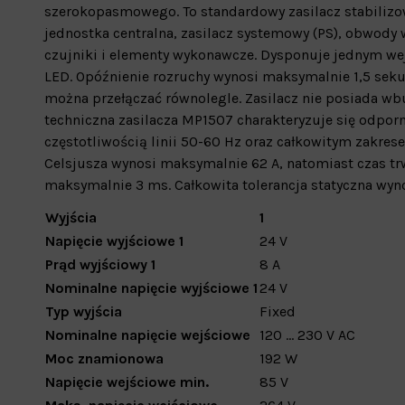
szerokopasmowego. To standardowy zasilacz stabilizow
jednostka centralna, zasilacz systemowy (PS), obwody
czujniki i elementy wykonawcze. Dysponuje jednym wej
LED. Opóźnienie rozruchy wynosi maksymalnie 1,5 sekun
można przełączać równolegle. Zasilacz nie posiada wb
techniczna zasilacza MP1507 charakteryzuje się odpor
częstotliwością linii 50-60 Hz oraz całkowitym zakres
Celsjusza wynosi maksymalnie 62 A, natomiast czas tr
maksymalnie 3 ms. Całkowita tolerancja statyczna wyno
Wyjścia
1
Napięcie wyjściowe 1
24
V
Prąd wyjściowy 1
8
A
Nominalne napięcie wyjściowe 1
24
V
Typ wyjścia
Fixed
Nominalne napięcie wejściowe
120 ... 230 V AC
Moc znamionowa
192
W
Napięcie wejściowe min.
85
V