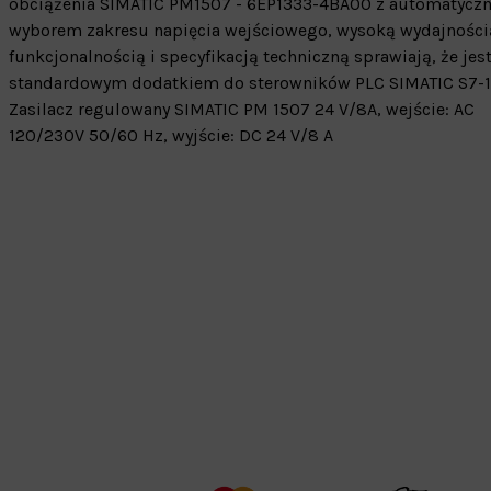
obciążenia SIMATIC PM1507 - 6EP1333-4BA00 z automatycz
wyborem zakresu napięcia wejściowego, wysoką wydajności
funkcjonalnością i specyfikacją techniczną sprawiają, że jes
standardowym dodatkiem do sterowników PLC SIMATIC S7-1
Zasilacz regulowany SIMATIC PM 1507 24 V/8A, wejście: AC
120/230V 50/60 Hz, wyjście: DC 24 V/8 A
Warehouse
opcjonalne
Maks. 250 zna
Zapisz dostosowywanie