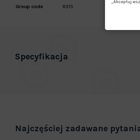
„Akceptuj wsz
Group code
R315
Specyfikacja
Najczęściej zadawane pytani