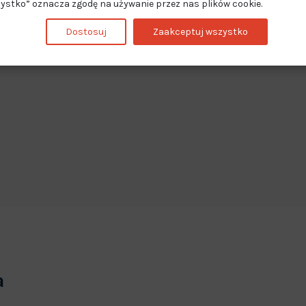
ystko” oznacza zgodę na używanie przez nas plików cookie.
Dostosuj
Zaakceptuj wszystko
a