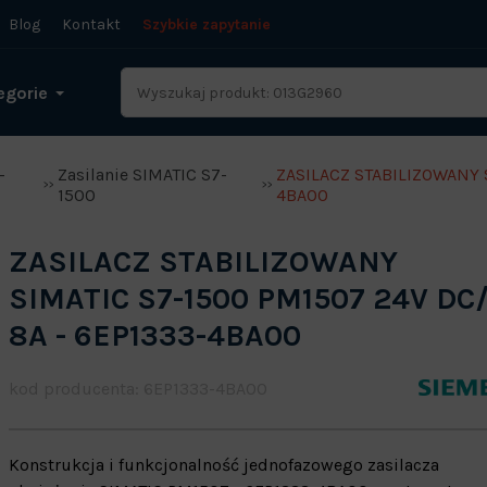
Blog
Kontakt
Szybkie zapytanie
egorie
-
Zasilanie SIMATIC S7-
ZASILACZ STABILIZOWANY S
1500
4BA00
ZASILACZ STABILIZOWANY
SIMATIC S7-1500 PM1507 24V DC
8A - 6EP1333-4BA00
kod producenta: 6EP1333-4BA00
Konstrukcja i funkcjonalność jednofazowego zasilacza