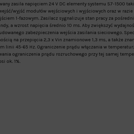
any zasila napięciem 24 V DC elementy systemu S7-1500 taki
 wejść/wyjść modułów wejściowych i wyjściowych oraz w razie
ściem 1-fazowym. Zasilacz sygnalizuje stan pracy za pośred
dy, a wzrost napięcia średnio 10 ms. Aby zwiększyć wydajność
udowanego zabezpieczenia wejścia zasilania sieciowego. Spec
nością na przepięcia 2,3 x Vin znamionowe 1,3 ms, a także zn
em linii 45-65 Hz. Ograniczenie prądu włączania w temperatur
wania ograniczenia prądu rozruchowego przy tej samej tempe
si ok. 1%.