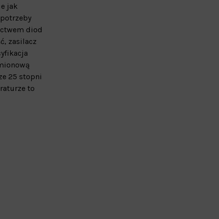
e jak
 potrzeby
nictwem diod
, zasilacz
yfikacja
amionową
ze 25 stopni
raturze to