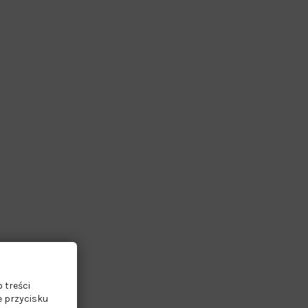
 treści
e przycisku