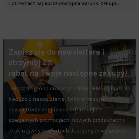
i otrzymasz najlepsze dostępne warunki zakupu.
Zapisz się do newslettera i
otrzymaj 2%
rabat na Twoje następne zakupy!
Dołącz do grona subskrybentów OEM24 i bądź na
bieżąco z naszą ofertą. Tylko w naszym
newsletterze znajdziesz informacje o
specjalnych promocjach, nowych produktach i
ekskluzywnych ofertach dostępnych wyłącznie