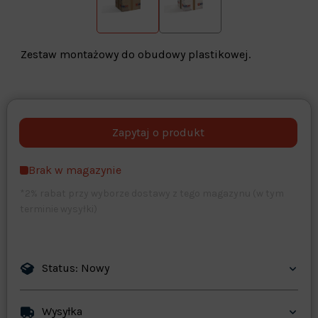
Zestaw montażowy do obudowy plastikowej.
Warehouse
opcjonalne
Maks. 250 znaków
Brak w magazynie
Zapisz dostosowywanie
*2% rabat przy wyborze dostawy z tego magazynu (w tym
terminie wysyłki)
Status: Nowy
Wysyłka