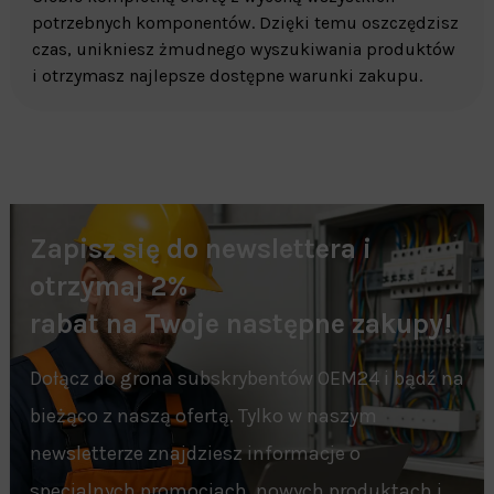
potrzebnych komponentów. Dzięki temu oszczędzisz
czas, unikniesz żmudnego wyszukiwania produktów
i otrzymasz najlepsze dostępne warunki zakupu.
Zapisz się do newslettera i
otrzymaj 2%
rabat na Twoje następne zakupy!
Dołącz do grona subskrybentów OEM24 i bądź na
bieżąco z naszą ofertą. Tylko w naszym
newsletterze znajdziesz informacje o
specjalnych promocjach, nowych produktach i