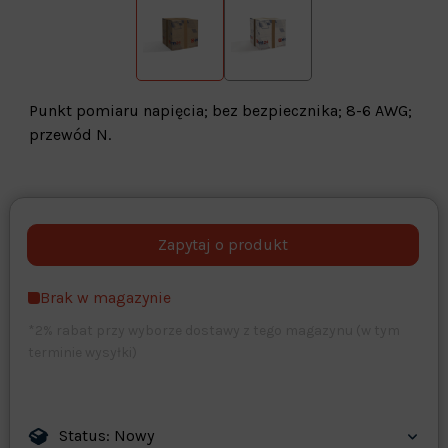
Punkt pomiaru napięcia; bez bezpiecznika; 8-6 AWG;
przewód N.
Warehouse
opcjonalne
Maks. 250 znaków
Brak w magazynie
Zapisz dostosowywanie
*2% rabat przy wyborze dostawy z tego magazynu (w tym
terminie wysyłki)
Status: Nowy