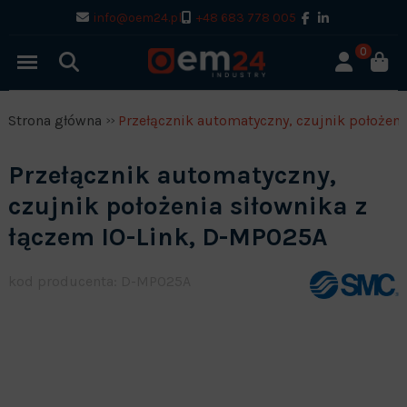
info@oem24.pl
+48 683 778 005
0
Strona główna
Przełącznik automatyczny, czujnik położen
Przełącznik automatyczny,
czujnik położenia siłownika z
łączem IO-Link, D-MP025A
kod producenta: D-MP025A