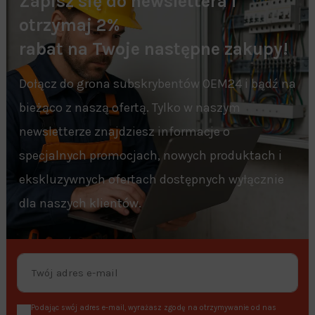
Zapisz się do newslettera i
otrzymaj 2%
rabat na Twoje następne zakupy!
Dołącz do grona subskrybentów OEM24 i bądź na
bieżąco z naszą ofertą. Tylko w naszym
newsletterze znajdziesz informacje o
specjalnych promocjach, nowych produktach i
ekskluzywnych ofertach dostępnych wyłącznie
dla naszych klientów.
Podając swój adres e-mail, wyrażasz zgodę na otrzymywanie od nas