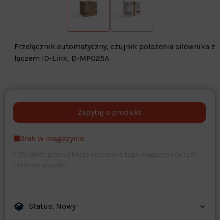
Przełącznik automatyczny, czujnik położenia siłownika z
łączem IO-Link, D-MP025A
Warehouse
opcjonalne
Maks. 250 znaków
Brak w magazynie
Zapisz dostosowywanie
*2% rabat przy wyborze dostawy z tego magazynu (w tym
terminie wysyłki)
Status: Nowy