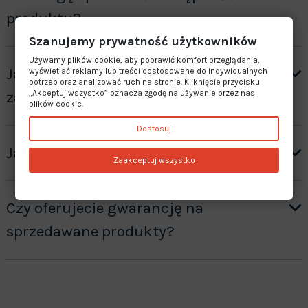
produktu?
Szanujemy prywatność użytkowników
Używamy plików cookie, aby poprawić komfort przeglądania,
Jak otrzymać wycenę produktów ”na
wyświetlać reklamy lub treści dostosowane do indywidualnych
potrzeb oraz analizować ruch na stronie. Kliknięcie przycisku
„Akceptuj wszystko” oznacza zgodę na używanie przez nas
zamówienie”?
plików cookie.
Dostosuj
Jaki jest czas realizacji zamówienia?
Zaakceptuj wszystko
Czy oferujecie gwarancję na
sprzedawane produkty?