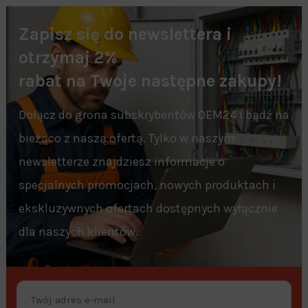
Zapisz się do newslettera i
otrzymaj 2%
rabat na Twoje następne zakupy!
Dołącz do grona subskrybentów OEM24 i bądź na
bieżąco z naszą ofertą. Tylko w naszym
newsletterze znajdziesz informacje o
specjalnych promocjach, nowych produktach i
ekskluzywnych ofertach dostępnych wyłącznie
dla naszych klientów.