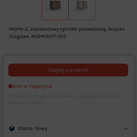
MGPM-Z, standardowy cylinder prowadzony, łożysko
ślizgowe, MGPM32TF-25Z
Warehouse
opcjonalne
Maks. 250 znaków
Brak w magazynie
Zapisz dostosowywanie
*2% rabat przy wyborze dostawy z tego magazynu (w tym
terminie wysyłki)
Status: Nowy