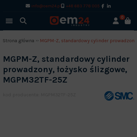
info@oem24.pl
+48 683 778 005
0
Strona główna
MGPM-Z, standardowy cylinder prowadzony
MGPM-Z, standardowy cylinder
prowadzony, łożysko ślizgowe,
MGPM32TF-25Z
kod producenta: MGPM32TF-25Z