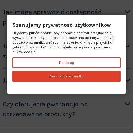
Jak mogę sprawdzić dostępność
produktu?
Szanujemy prywatność użytkowników
Używamy plików cookie, aby poprawić komfort przeglądania,
wyświetlać reklamy lub treści dostosowane do indywidualnych
potrzeb oraz analizować ruch na stronie. Kliknięcie przycisku
Jak otrzymać wycenę produktów ”na
„Akceptuj wszystko” oznacza zgodę na używanie przez nas
plików cookie.
zamówienie”?
Dostosuj
Zaakceptuj wszystko
Jaki jest czas realizacji zamówienia?
Czy oferujecie gwarancję na
sprzedawane produkty?