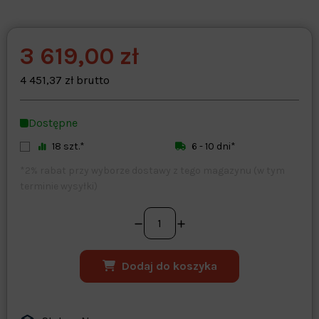
3 619,00 zł
Warehouse
opcjonalne
Maks. 250 znaków
4 451,37 zł brutto
Zapisz dostosowywanie
Dostępne
18 szt.*
6 - 10 dni*
*2% rabat przy wyborze dostawy z tego magazynu (w tym
terminie wysyłki)
Dodaj do koszyka