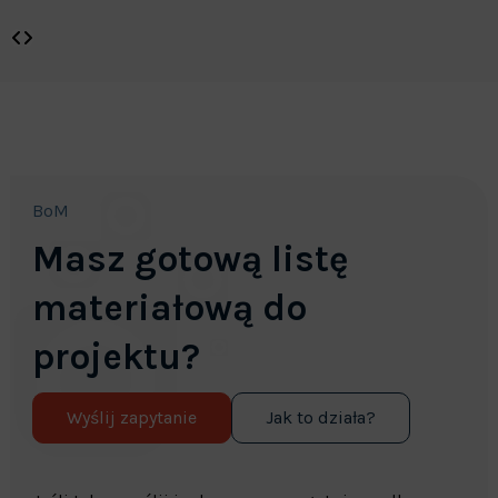
BoM
Masz gotową listę
materiałową do
projektu?
Wyślij zapytanie
Jak to działa?