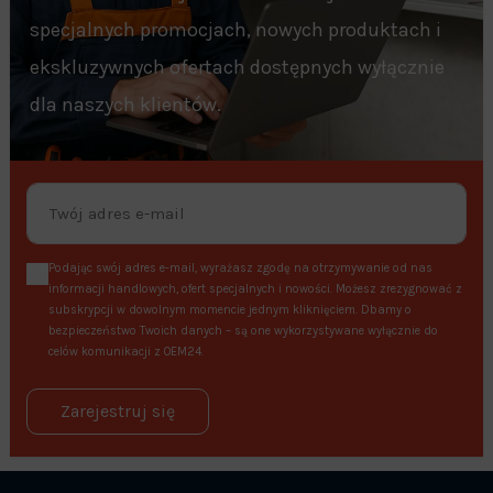
specjalnych promocjach, nowych produktach i
ekskluzywnych ofertach dostępnych wyłącznie
dla naszych klientów.
Podając swój adres e-mail, wyrażasz zgodę na otrzymywanie od nas
informacji handlowych, ofert specjalnych i nowości. Możesz zrezygnować z
subskrypcji w dowolnym momencie jednym kliknięciem. Dbamy o
bezpieczeństwo Twoich danych – są one wykorzystywane wyłącznie do
celów komunikacji z OEM24.
Zarejestruj się