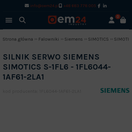
info@oem24.pl
+48 683 778 005
0
Strona główna
Falowniki
Siemens
SIMOTICS
SIMOTIC
SILNIK SERWO SIEMENS
SIMOTICS S-1FL6 - 1FL6044-
1AF61-2LA1
kod producenta: 1FL6044-1AF61-2LA1