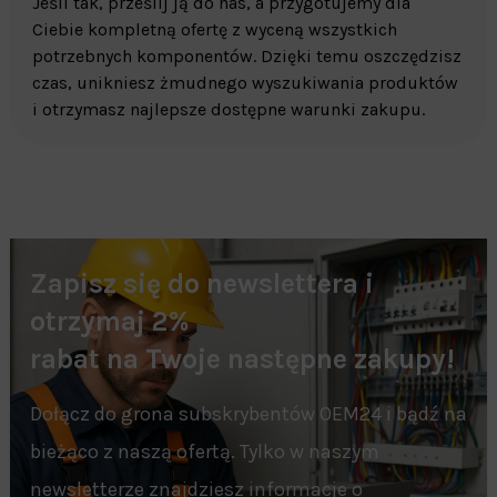
Jeśli tak, prześlij ją do nas, a przygotujemy dla
Ciebie kompletną ofertę z wyceną wszystkich
potrzebnych komponentów. Dzięki temu oszczędzisz
czas, unikniesz żmudnego wyszukiwania produktów
i otrzymasz najlepsze dostępne warunki zakupu.
Zapisz się do newslettera i
otrzymaj 2%
rabat na Twoje następne zakupy!
Dołącz do grona subskrybentów OEM24 i bądź na
bieżąco z naszą ofertą. Tylko w naszym
newsletterze znajdziesz informacje o