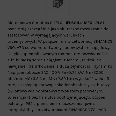
Motor serwo Simotics S-1FL6 -
1FL6044-1AF61-2LA1
nadaje się szczególnie jako skuteczne rozwiązanie do
zastosowań w wymagających warunkach
przemysłowych. W połączeniu z przetwornicą SINAMICS
V90, V70 serwomotor tworzy spójny system napędowy.
Dzięki zoptymalizowanym momentom bezwładności
silniki radzą sobie z ciągłymi ruchami, takimi jak
nawijanie i dziurkowanie, z dużą płynnością i dynamiką.
Napięcie robocze 3AC 400 V Pn=0,75 kW; Nn=3000
obr/min M0=3,5 Nm; MN=2,39 Nm Wysokość wału 45
mm, z zaślepką kątową; enkoder absolutny 20-bitowy
(12-bitowy wieloobrotowy) z wpustem pasowanym,
tolerancja N bez hamulca podtrzymującego, stopień
ochrony: IP65 z pierścieniem uszczelniającym,
kompatybilny z przetwornicami SINAMICS V70 i V90