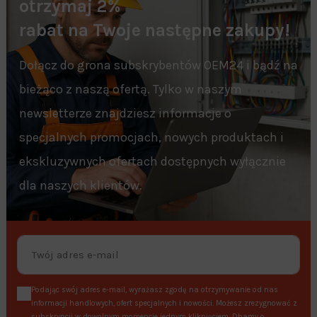
otrzymaj 2%
rabat na Twoje następne zakupy!
Dołącz do grona subskrybentów OEM24 i bądź na
bieżąco z naszą ofertą. Tylko w naszym
newsletterze znajdziesz informacje o
specjalnych promocjach, nowych produktach i
ekskluzywnych ofertach dostępnych wyłącznie
dla naszych klientów.
Podając swój adres e-mail, wyrażasz zgodę na otrzymywanie od nas
informacji handlowych, ofert specjalnych i nowości. Możesz zrezygnować z
subskrypcji w dowolnym momencie jednym kliknięciem. Dbamy o