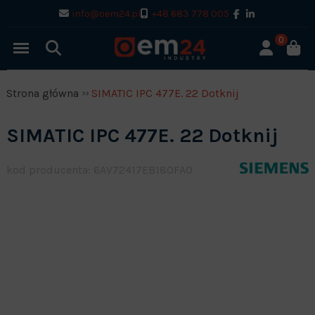
info@oem24.pl
+48 683 778 005
0
Strona główna
SIMATIC IPC 477E. 22 Dotknij
SIMATIC IPC 477E. 22 Dotknij
kod producenta: 6AV72417EB180FA0