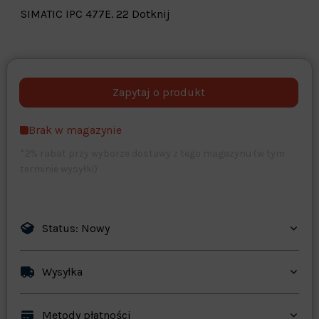
SIMATIC IPC 477E. 22 Dotknij
Warehouse
opcjonalne
Maks. 250 znaków
Brak w magazynie
Zapisz dostosowywanie
*2% rabat przy wyborze dostawy z tego magazynu (w tym
terminie wysyłki)
Status: Nowy
Wysyłka
Metody płatności