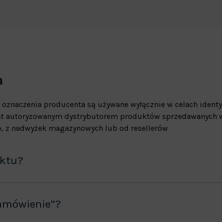
a
 oznaczenia producenta są używane wyłącznie w celach identy
jest autoryzowanym dystrybutorem produktów sprzedawanych w
, z nadwyżek magazynowych lub od resellerów
uktu?
amówienie”?