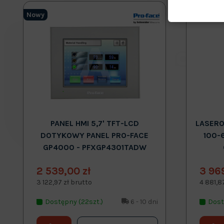
Nowy
Nowy
PANEL HMI 5,7' TFT-LCD
LASERO
DOTYKOWY PANEL PRO-FACE
100-
GP4000 - PFXGP4301TADW
2 539,00 zł
3 96
3 122,97 zł brutto
4 881,8
Dostępny (22szt.)
6 - 10 dni
Dost