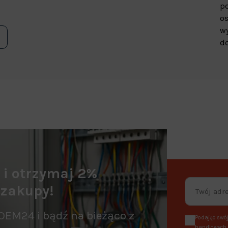
p
os
wy
do
a i otrzymaj 2%
 zakupy!
OEM24 i bądź na bieżąco z
Podając swój
handlowych, 