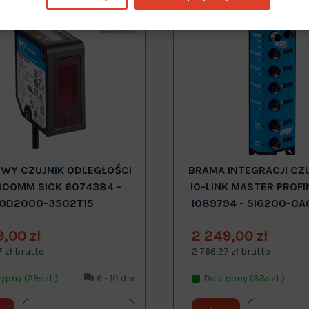
Nowy
WY CZUJNIK ODLEGŁOŚCI
BRAMA INTEGRACJI CZ
600MM SICK 6074384 -
IO-LINK MASTER PROFI
OD2000-3502T15
1089794 - SIG200-0A
9,00 zł
2 249,00 zł
7 zł brutto
2 766,27 zł brutto
ępny (29szt.)
6 - 10 dni
Dostępny (33szt.)