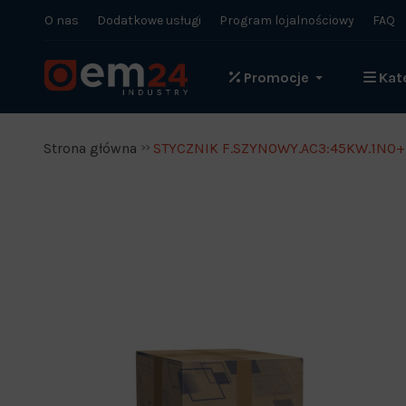
O nas
Dodatkowe usługi
Program lojalnościowy
FAQ
Promocje
Kat
Strona główna
STYCZNIK F.SZYNOWY.AC3:45KW.1NO+