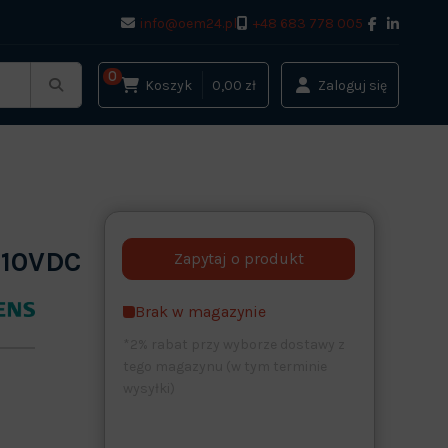
info@oem24.pl
+48 683 778 005
0
Koszyk
0,00 zł
Zaloguj się
110VDC
Brak w magazynie
*2% rabat przy wyborze dostawy z
tego magazynu (w tym terminie
wysyłki)