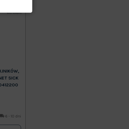
UJNIKÓW,
NET SICK
0412200
6 - 10 dni