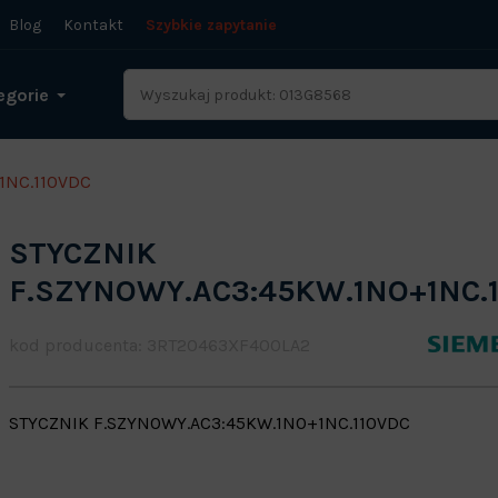
Blog
Kontakt
Szybkie zapytanie
egorie
1NC.110VDC
STYCZNIK
F.SZYNOWY.AC3:45KW.1NO+1NC.
kod producenta: 3RT20463XF400LA2
STYCZNIK F.SZYNOWY.AC3:45KW.1NO+1NC.110VDC