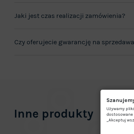
Jaki jest czas realizacji zamówienia?
Czy oferujecie gwarancję na sprzedaw
Szanujemy
Używamy plikó
Inne produkty
dostosowane d
„Akceptuj wsz