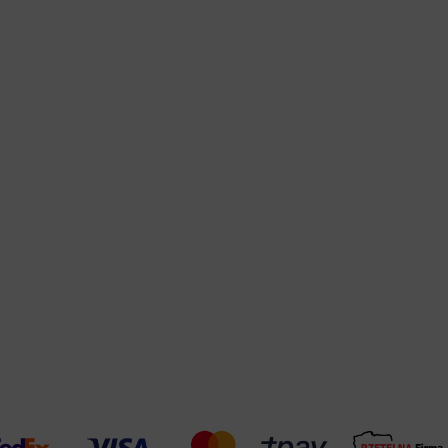
Warehouse
opcjonalne
Maks. 250 zna
Zapisz dostosowywanie