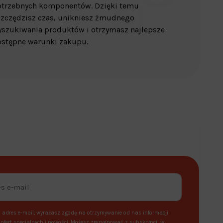
otrzebnych komponentów. Dzięki temu
zczędzisz czas, unikniesz żmudnego
szukiwania produktów i otrzymasz najlepsze
stępne warunki zakupu.
 adres e-mail, wyrażasz zgodę na otrzymywanie od nas informacji
ofert specjalnych i nowości. Możesz zrezygnować z subskrypcji w