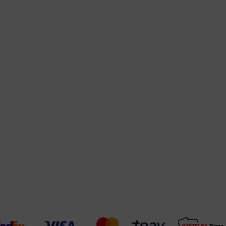
Warehouse
opcjonalne
Maks. 250 zna
Zapisz dostosowywanie