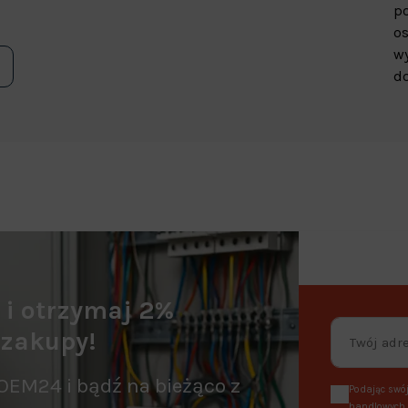
p
os
wy
do
a i otrzymaj 2%
 zakupy!
OEM24 i bądź na bieżąco z
Podając swój
handlowych, 