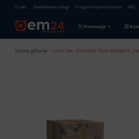
O nas
Dodatkowe usługi
Program lojalnościowy
FAQ
Promocje
Kat
Strona główna
LIMIT SW, STALOWY TŁOK OKRĄGŁY, 1