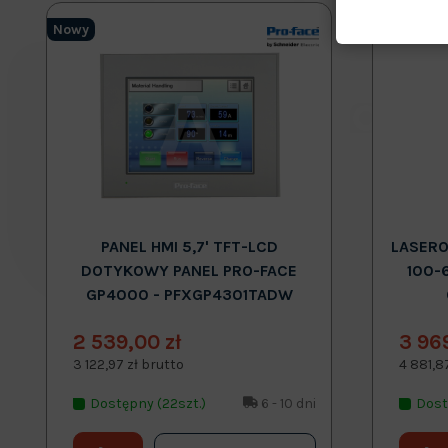
Nowy
Nowy
PANEL HMI 5,7' TFT-LCD
LASERO
DOTYKOWY PANEL PRO-FACE
100-
GP4000 - PFXGP4301TADW
2 539,00 zł
3 96
3 122,97 zł brutto
4 881,8
Dostępny (22szt.)
6 - 10 dni
Dost