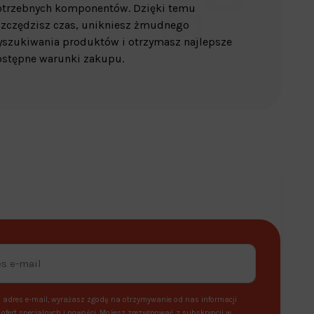
otrzebnych komponentów. Dzięki temu
zczędzisz czas, unikniesz żmudnego
szukiwania produktów i otrzymasz najlepsze
stępne warunki zakupu.
 adres e-mail, wyrażasz zgodę na otrzymywanie od nas informacji
ofert specjalnych i nowości. Możesz zrezygnować z subskrypcji w