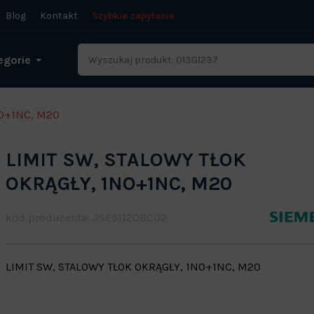
Blog
Kontakt
Szybkie zapytanie
egorie
NO+1NC, M20
LIMIT SW, STALOWY TŁOK
OKRĄGŁY, 1NO+1NC, M20
kod producenta: 3SE51120BC02
LIMIT SW, STALOWY TŁOK OKRĄGŁY, 1NO+1NC, M20