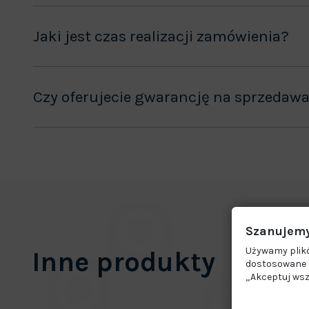
Jaki jest czas realizacji zamówienia?
Czy oferujecie gwarancję na sprzedaw
Szanujemy
Używamy plikó
Inne produkty
dostosowane d
„Akceptuj wsz