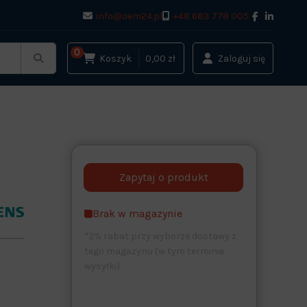
info@oem24.pl
+48 683 778 005
0
Koszyk
0,00 zł
Zaloguj się
Brak w magazynie
*2% rabat przy wyborze dostawy z
tego magazynu (w tym terminie
wysyłki)