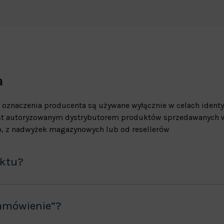
a
 oznaczenia producenta są używane wyłącznie w celach identy
jest autoryzowanym dystrybutorem produktów sprzedawanych w
, z nadwyżek magazynowych lub od resellerów
uktu?
amówienie”?