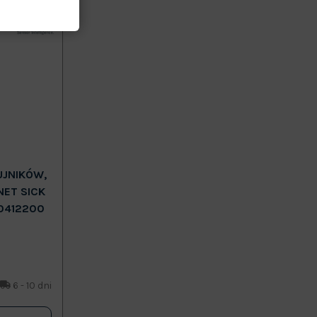
UJNIKÓW,
NET SICK
0412200
6 - 10 dni