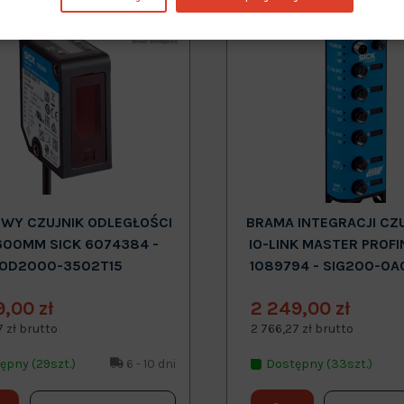
Nowy
WY CZUJNIK ODLEGŁOŚCI
BRAMA INTEGRACJI CZ
600MM SICK 6074384 -
IO-LINK MASTER PROFI
OD2000-3502T15
1089794 - SIG200-0A
9,00 zł
2 249,00 zł
7 zł brutto
2 766,27 zł brutto
ępny (29szt.)
6 - 10 dni
Dostępny (33szt.)