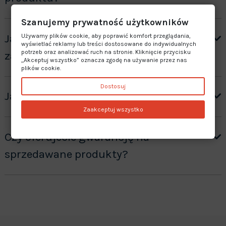
Szanujemy prywatność użytkowników
Jak otrzymać wycenę produktów ”na
Używamy plików cookie, aby poprawić komfort przeglądania,
wyświetlać reklamy lub treści dostosowane do indywidualnych
potrzeb oraz analizować ruch na stronie. Kliknięcie przycisku
zamówienie”?
„Akceptuj wszystko” oznacza zgodę na używanie przez nas
plików cookie.
Dostosuj
Jaki jest czas realizacji zamówienia?
Zaakceptuj wszystko
Czy oferujecie gwarancję na
sprzedawane produkty?