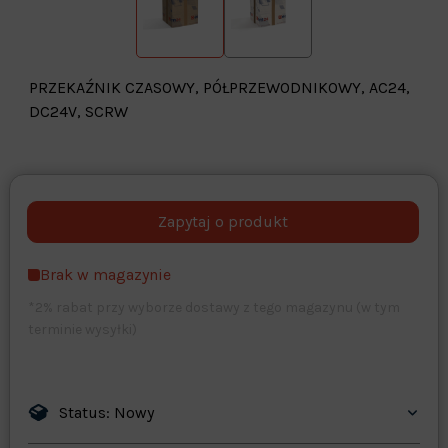
PRZEKAŹNIK CZASOWY, PÓŁPRZEWODNIKOWY, AC24,
DC24V, SCRW
Warehouse
opcjonalne
Maks. 250 znaków
Brak w magazynie
Zapisz dostosowywanie
*2% rabat przy wyborze dostawy z tego magazynu (w tym
terminie wysyłki)
Status: Nowy