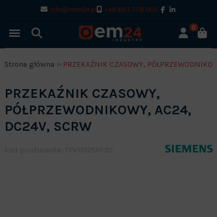
info@oem24.pl
+48 683 778 005
0
Strona główna
PRZEKAŹNIK CZASOWY, PÓŁPRZEWODNIKOWY
PRZEKAŹNIK CZASOWY,
PÓŁPRZEWODNIKOWY, AC24,
DC24V, SCRW
kod producenta: 7PV15121AP30