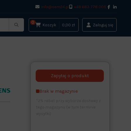
info@oem24.pl
+48 683 778 005
0
Koszyk
0,00 zł
Zaloguj się
Brak w magazynie
*2% rabat przy wyborze dostawy z
tego magazynu (w tym terminie
wysyłki)