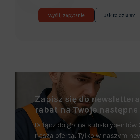
Wyślij zapytanie
Jak to działa?
Zapisz się do newsletter
rabat na Twoje następne
Dołącz do grona subskrybentów 
naszą ofertą. Tylko w naszym new