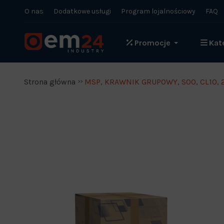
O nas
Dodatkowe usługi
Program lojalnościowy
FAQ
Promocje
Kat
Strona główna
MSP, KRAWNIK GRUPOWY, S00, CL10, 2