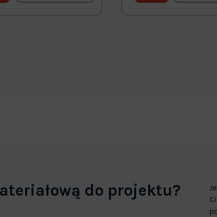
ateriałową do projektu?
Je
Ci
p