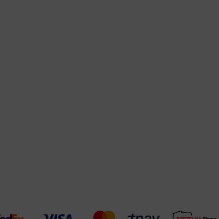
Warehouse
opcjonalne
Maks. 250 zna
Zapisz dostosowywanie