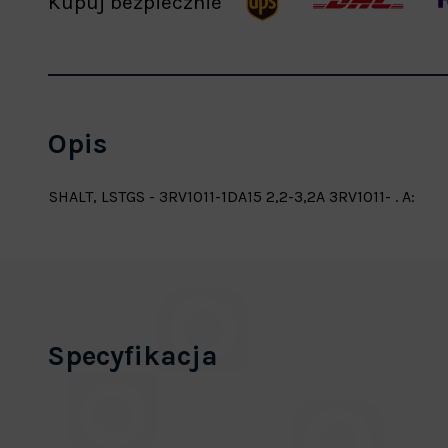
Kupuj bezpiecznie
Opis
SHALT, LSTGS - 3RV1011-1DA15 2,2-3,2A 3RV1011- . A:
Specyfikacja