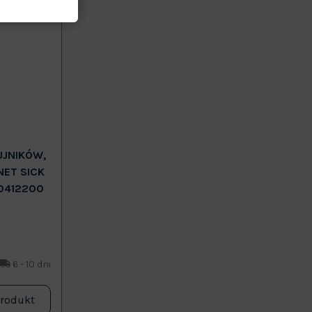
UJNIKÓW,
NET SICK
0412200
6 - 10 dni
produkt