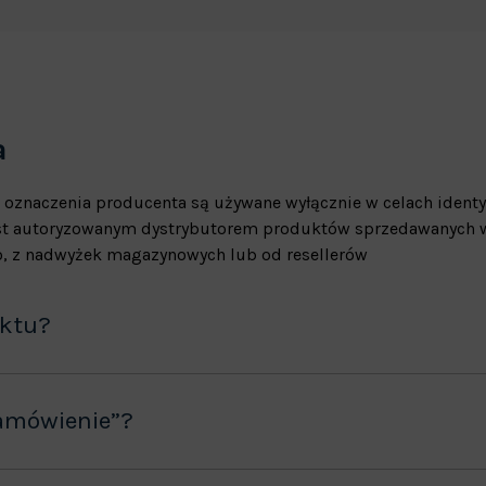
a
 oznaczenia producenta są używane wyłącznie w celach identy
jest autoryzowanym dystrybutorem produktów sprzedawanych w
, z nadwyżek magazynowych lub od resellerów
uktu?
amówienie”?