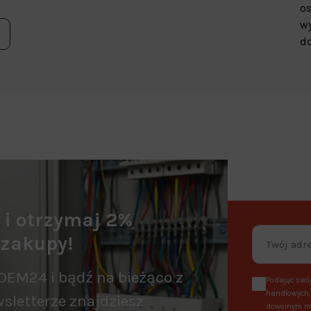
os
wy
do
a i otrzymaj 2%
 zakupy!
OEM24 i bądź na bieżąco z
Podając swój
handlowych, 
sletterze znajdziesz
dowolnym mo