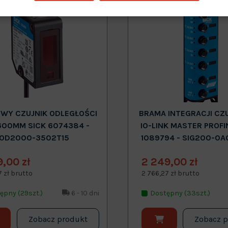
Nowy
WY CZUJNIK ODLEGŁOŚCI
BRAMA INTEGRACJI CZ
600MM SICK 6074384 -
IO-LINK MASTER PROFI
OD2000-3502T15
1089794 - SIG200-0A
9,00 zł
2 249,00 zł
7 zł brutto
2 766,27 zł brutto
ępny (29szt.)
6 - 10 dni
Dostępny (33szt.)
Zobacz produkt
Zobacz 