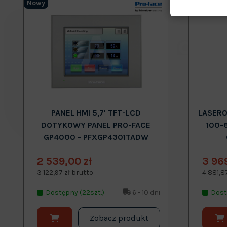
Nowy
Nowy
PANEL HMI 5,7' TFT-LCD
LASERO
DOTYKOWY PANEL PRO-FACE
100-
GP4000 - PFXGP4301TADW
2 539,00 zł
3 96
3 122,97 zł brutto
4 881,8
Dostępny (22szt.)
6 - 10 dni
Dost
Zobacz produkt