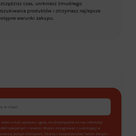
zczędzisz czas, unikniesz żmudnego
szukiwania produktów i otrzymasz najlepsze
stępne warunki zakupu.
 adres e-mail, wyrażasz zgodę na otrzymywanie od nas informacji
ofert specjalnych i nowości. Możesz zrezygnować z subskrypcji w
mencie jednym kliknięciem. Dbamy o bezpieczeństwo Twoich danych –