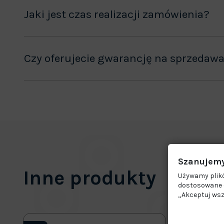
Jaki jest czas realizacji zamówienia?
Czy oferujecie gwarancję na sprzedaw
Szanujemy
Inne produkty
Używamy plikó
dostosowane d
„Akceptuj wsz