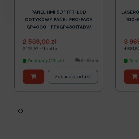
PANEL HMI 5,7' TFT-LCD
LASERO
DOTYKOWY PANEL PRO-FACE
100-
GP4000 - PFXGP4301TADW
2 539,00 zł
3 96
3 122,97 zł brutto
4 881,8
Dostępny (22szt.)
6 - 10 dni
Dost
Zobacz produkt