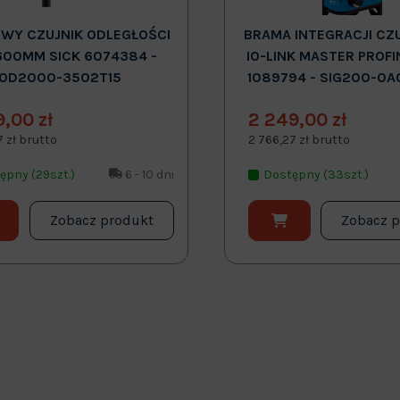
WY CZUJNIK ODLEGŁOŚCI
BRAMA INTEGRACJI CZ
600MM SICK 6074384 -
IO-LINK MASTER PROFI
OD2000-3502T15
1089794 - SIG200-0A
9,00 zł
2 249,00 zł
7 zł brutto
2 766,27 zł brutto
ępny (29szt.)
6 - 10 dni
Dostępny (33szt.)
Zobacz produkt
Zobacz 