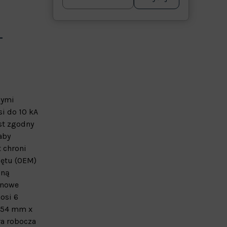
nymi
i do 10 kA
st zgodny
aby
 chroni
zętu (OEM)
zną
onowe
osi 6
) 54 mm x
ra robocza