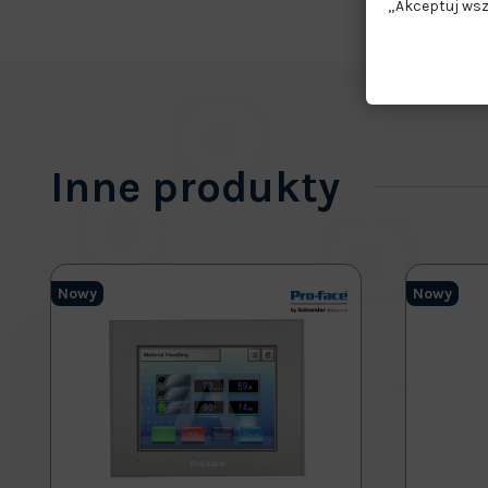
„Akceptuj wsz
Inne produkty
Nowy
Nowy