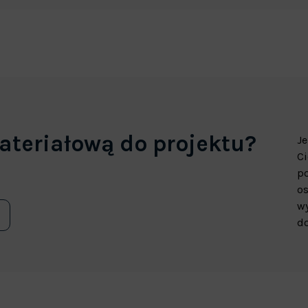
ateriałową do projektu?
Je
Ci
p
os
wy
do