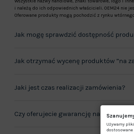
Wszystkie nazwy handlowe, znaki towarowe, logo i inne
i należą do ich odpowiednich właścicieli. OEM24 nie 
Oferowane produkty mogą pochodzić z rynku wtórnego
Jak mogę sprawdzić dostępność prod
Jak otrzymać wycenę produktów ”na z
Jaki jest czas realizacji zamówienia?
Czy oferujecie gwarancję na sprzedaw
Szanujemy
Używamy plikó
dostosowane d