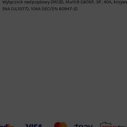
Wyłącznik nadprądowy (MCB), Multi9 C60SP, 3P, 40A, krzywa
5kA (UL1077), 10kA (IEC/EN 60947-2)
Warehouse
opcjonalne
Maks. 250 zna
Zapisz dostosowywanie