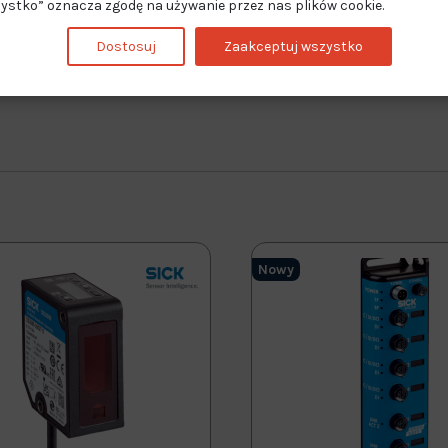
ystko” oznacza zgodę na używanie przez nas plików cookie.
Dostosuj
Zaakceptuj wszystko
Nowy