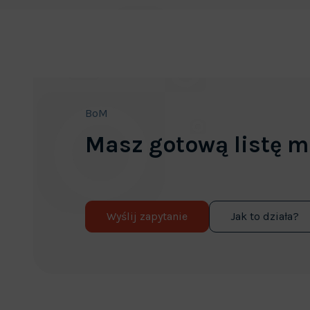
BoM
Masz gotową listę m
Wyślij zapytanie
Jak to działa?