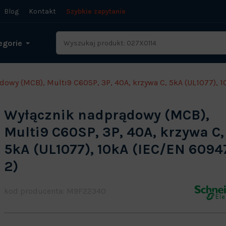
Blog
Kontakt
Szybkie zapytanie
egorie
owy (MCB), Multi9 C60SP, 3P, 40A, krzywa C, 5kA (UL1077), 
Wyłącznik nadprądowy (MCB),
Multi9 C60SP, 3P, 40A, krzywa C,
5kA (UL1077), 10kA (IEC/EN 6094
2)
kod producenta: M9F22340