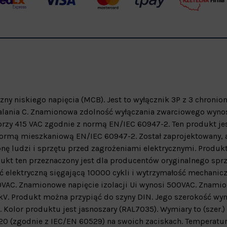
ny niskiego napięcia (MCB). Jest to wyłącznik 3P z 3 chronio
ania C. Znamionowa zdolność wyłączania zwarciowego wynos
przy 415 VAC zgodnie z normą EN/IEC 60947-2. Ten produkt je
ormą mieszkaniową EN/IEC 60947-2. Został zaprojektowany, 
nę ludzi i sprzętu przed zagrożeniami elektrycznymi. Produkt
ukt ten przeznaczony jest dla producentów oryginalnego spr
ć elektryczną sięgającą 10000 cykli i wytrzymałość mechanic
40VAC. Znamionowe napięcie izolacji Ui wynosi 500VAC. Znami
V. Produkt można przypiąć do szyny DIN. Jego szerokość wyn
 Kolor produktu jest jasnoszary (RAL7035). Wymiary to (szer.
P20 (zgodnie z IEC/EN 60529) na swoich zaciskach. Temperatu