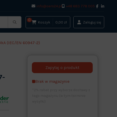
info@oem24.pl
+48 683 778 005
0
Koszyk
0,00 zł
Zaloguj się
10kA (IEC/EN 60947-2)
7-
Brak w magazynie
*2% rabat przy wyborze dostawy z
tego magazynu (w tym terminie
wysyłki)