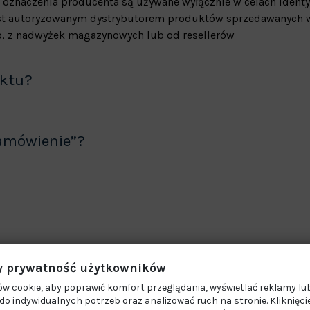
 oznaczenia producenta są używane wyłącznie w celach identy
jest autoryzowanym dystrybutorem produktów sprzedawanych w
, z nadwyżek magazynowych lub od resellerów
uktu?
amówienie”?
ane produkty?
 prywatność użytkowników
w cookie, aby poprawić komfort przeglądania, wyświetlać reklamy lub
o indywidualnych potrzeb oraz analizować ruch na stronie. Kliknięci