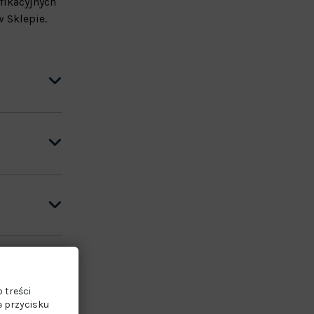
fikacyjnych
 Sklepie.
 treści
e przycisku