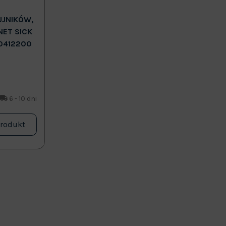
UJNIKÓW,
NET SICK
0412200
6 - 10 dni
produkt