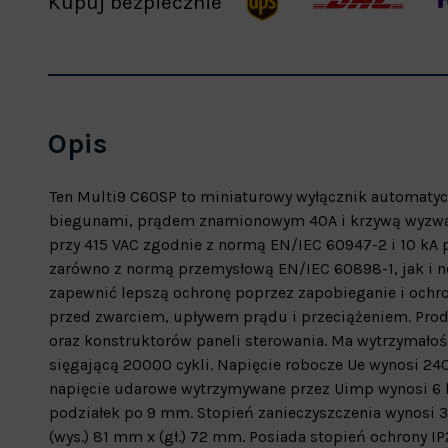
Kupuj bezpiecznie
Opis
Ten Multi9 C60SP to miniaturowy wyłącznik automatycz
biegunami, prądem znamionowym 40A i krzywą wyzwal
przy 415 VAC zgodnie z normą EN/IEC 60947-2 i 10 kA 
zarówno z normą przemysłową EN/IEC 60898-1, jak i n
zapewnić lepszą ochronę poprzez zapobieganie i ochro
przed zwarciem, upływem prądu i przeciążeniem. Prod
oraz konstruktorów paneli sterowania. Ma wytrzymałoś
sięgającą 20000 cykli. Napięcie robocze Ue wynosi 2
napięcie udarowe wytrzymywane przez Uimp wynosi 6 k
podziałek po 9 mm. Stopień zanieczyszczenia wynosi 3.
(wys.) 81 mm x (gł.) 72 mm. Posiada stopień ochrony I