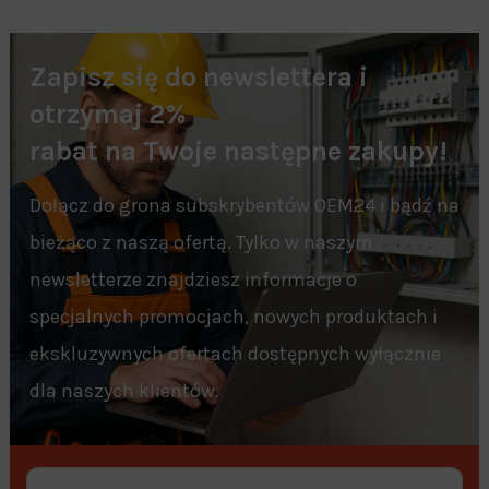
Zapisz się do newslettera i
otrzymaj 2%
rabat na Twoje następne zakupy!
Dołącz do grona subskrybentów OEM24 i bądź na
bieżąco z naszą ofertą. Tylko w naszym
newsletterze znajdziesz informacje o
specjalnych promocjach, nowych produktach i
ekskluzywnych ofertach dostępnych wyłącznie
dla naszych klientów.