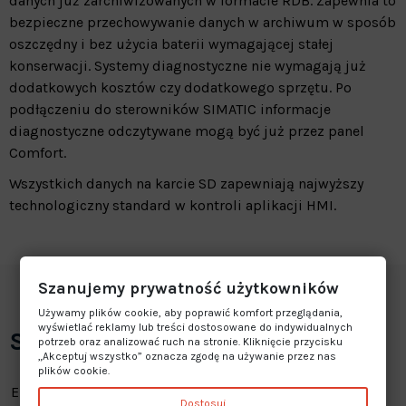
danych już zarchiwizowanych w formacie RDB. Zapewnia to
bezpieczne przechowywanie danych w archiwum w sposób
oszczędny i bez użycia baterii wymagającej stałej
konserwacji. Systemy diagnostyczne nie wymagają już
dodatkowych kosztów czy dodatkowego sprzętu. Po
podłączeniu do sterowników SIMATIC informacje
diagnostyczne odczytywane mogą być już przez panel
Comfort.
Wszystkich danych na karcie SD zapewniają najwyższy
technologiczny standard w kontroli aplikacji HMI.
Szanujemy prywatność użytkowników
Używamy plików cookie, aby poprawić komfort przeglądania,
wyświetlać reklamy lub treści dostosowane do indywidualnych
Specyfikacja
potrzeb oraz analizować ruch na stronie. Kliknięcie przycisku
„Akceptuj wszystko” oznacza zgodę na używanie przez nas
plików cookie.
Ekran
4,3" widescreen TFT
Dostosuj