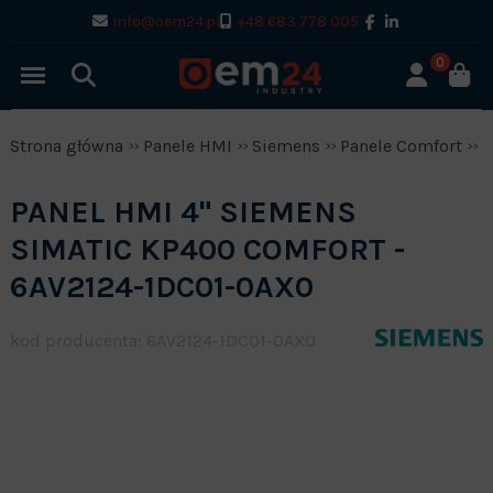
info@oem24.pl
+48 683 778 005
0
Strona główna
Panele HMI
Siemens
Panele Comfort
P
PANEL HMI 4" SIEMENS
SIMATIC KP400 COMFORT -
6AV2124-1DC01-0AX0
kod producenta: 6AV2124-1DC01-0AX0