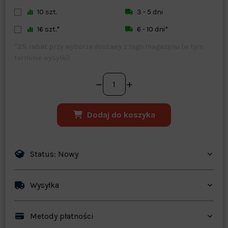
10 szt.
3 - 5 dni
16 szt.*
6 - 10 dni*
*2% rabat przy wyborze dostawy z tego magazynu (w tym
terminie wysyłki)
Dodaj do koszyka
Status: Nowy
Wysyłka
Metody płatności