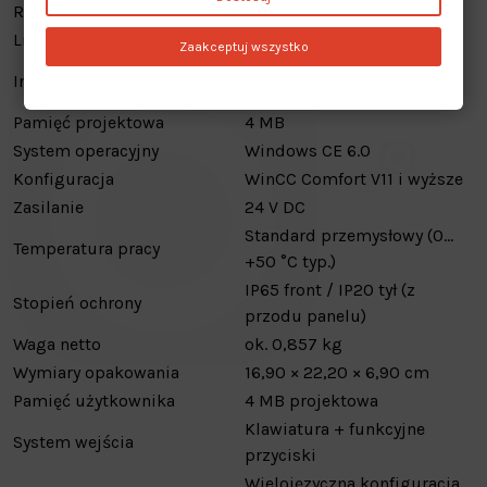
Rozdzielczość
480 × 272 pikseli
Liczba kolorów
16 777 216 (24-bit)
Zaakceptuj wszystko
1 × PROFINET,
Interfejsy
MPI/PROFIBUS-DP
Pamięć projektowa
4 MB
System operacyjny
Windows CE 6.0
Konfiguracja
WinCC Comfort V11 i wyższe
Zasilanie
24 V DC
Standard przemysłowy (0…
Temperatura pracy
+50 °C typ.)
IP65 front / IP20 tył (z
Stopień ochrony
przodu panelu)
Waga netto
ok. 0,857 kg
Wymiary opakowania
16,90 × 22,20 × 6,90 cm
Pamięć użytkownika
4 MB projektowa
Klawiatura + funkcyjne
System wejścia
przyciski
Wielojęzyczna konfiguracja