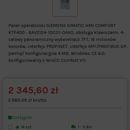
Panel operatorski SIEMENS SIMATIC HMI COMFORT
KTP400 - 6AV2124-1DC01-0AX0, obsługa klawiszami, 4-
calowy panoramiczny wyświetlacz TFT, 16 milionów
kolorów, interfejs PROFINET, interfejs MPI/PROFIBUS DP,
pamięć konfiguracyjna 4 MB, Windows CE 6.0,
konfigurowalny z WinCC Comfort V11.
2 345,60 zł
Warehouse
opcjonalne
Maks. 250 znaków
2 885,09 zł brutto
Zapisz dostosowywanie
Dostępne
14 szt.
1 - 3 dni