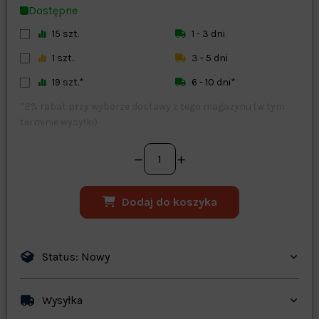
Dostępne
15 szt.
1 - 3 dni
1 szt.
3 - 5 dni
19 szt.*
6 - 10 dni*
*2% rabat przy wyborze dostawy z tego magazynu (w tym
terminie wysyłki)
Dodaj do koszyka
Status: Nowy
Wysyłka