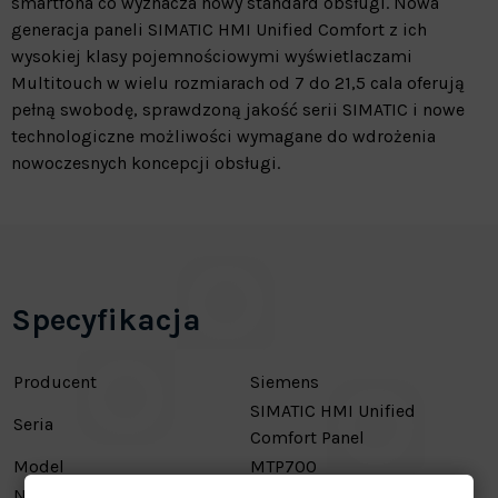
smartfona co wyznacza nowy standard obsługi. Nowa
generacja paneli SIMATIC HMI Unified Comfort z ich
wysokiej klasy pojemnościowymi wyświetlaczami
Multitouch w wielu rozmiarach od 7 do 21,5 cala oferują
pełną swobodę, sprawdzoną jakość serii SIMATIC i nowe
technologiczne możliwości wymagane do wdrożenia
nowoczesnych koncepcji obsługi.
Specyfikacja
Producent
Siemens
SIMATIC HMI Unified
Seria
Comfort Panel
Model
MTP700
Numer katalogowy
6AV2128-3GB06-0AX1