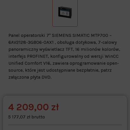
Panel operatorski 7" SIEMENS SIMATIC MTP700 –
6AV2128-3GB06-0AX1 , obsługa dotykowa, 7-calowy
panoramiczny wyświetlacz TFT, 16 milionów kolorów,
interfejs PROFINET, konfigurowalny od wersji WinCC
Unified Comfort V16, zawiera oprogramowanie open-
source, które jest udostępniane bezpłatnie, patrz
załączona płyta DVD.
4 209,00 zł
Warehouse
opcjonalne
Maks. 250 znaków
5 177,07 zł brutto
Zapisz dostosowywanie