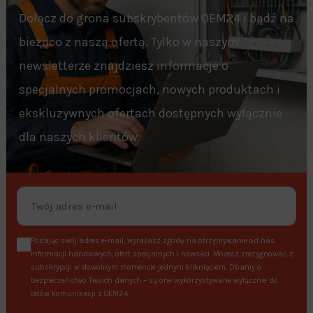
Dołącz do grona subskrybentów OEM24 i bądź na
bieżąco z naszą ofertą. Tylko w naszym
newsletterze znajdziesz informacje o
specjalnych promocjach, nowych produktach i
ekskluzywnych ofertach dostępnych wyłącznie
dla naszych klientów.
Podając swój adres e-mail, wyrażasz zgodę na otrzymywanie od nas
informacji handlowych, ofert specjalnych i nowości. Możesz zrezygnować z
subskrypcji w dowolnym momencie jednym kliknięciem. Dbamy o
bezpieczeństwo Twoich danych – są one wykorzystywane wyłącznie do
celów komunikacji z OEM24.