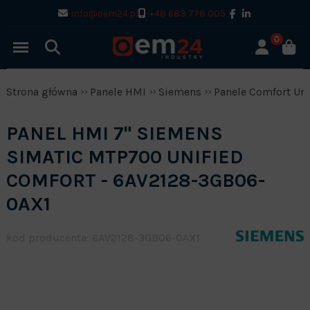
info@oem24.pl
+48 683 778 005
0
Strona główna
Panele HMI
Siemens
Panele Comfort Uni
PANEL HMI 7" SIEMENS
SIMATIC MTP700 UNIFIED
COMFORT - 6AV2128-3GB06-
0AX1
kod producenta: 6AV2128-3GB06-0AX1