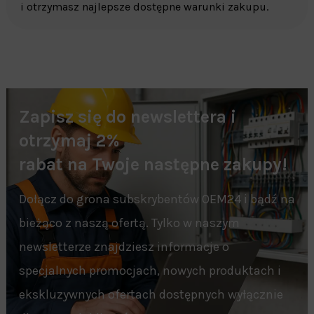
i otrzymasz najlepsze dostępne warunki zakupu.
Zapisz się do newslettera i
otrzymaj 2%
rabat na Twoje następne zakupy!
Dołącz do grona subskrybentów OEM24 i bądź na
bieżąco z naszą ofertą. Tylko w naszym
newsletterze znajdziesz informacje o
specjalnych promocjach, nowych produktach i
ekskluzywnych ofertach dostępnych wyłącznie