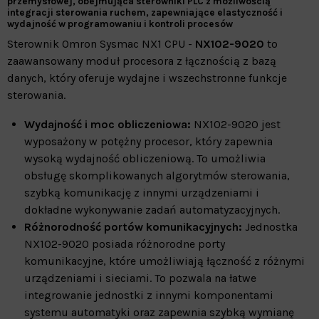
przemysłowej, obejmująca sterowniki PLC z możliwością
integracji sterowania ruchem, zapewniające elastyczność i
wydajność w programowaniu i kontroli procesów
Sterownik Omron Sysmac NX1 CPU -
NX102-9020
to
zaawansowany moduł procesora z łącznością z bazą
danych, który oferuje wydajne i wszechstronne funkcje
sterowania.
Wydajność i moc obliczeniowa:
NX102-9020 jest
wyposażony w potężny procesor, który zapewnia
wysoką wydajność obliczeniową. To umożliwia
obsługę skomplikowanych algorytmów sterowania,
szybką komunikację z innymi urządzeniami i
dokładne wykonywanie zadań automatyzacyjnych.
Różnorodność portów komunikacyjnych:
Jednostka
NX102-9020 posiada różnorodne porty
komunikacyjne, które umożliwiają łączność z różnymi
urządzeniami i sieciami. To pozwala na łatwe
integrowanie jednostki z innymi komponentami
systemu automatyki oraz zapewnia szybką wymianę