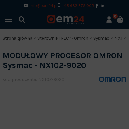
info@oem24.pl
+48 683 778 005
0
Strona główna
Sterowniki PLC
Omron
Sysmac
NX1
MODUŁOWY PROCESOR OMRON
Sysmac - NX102-9020
kod producenta: NX102-9020