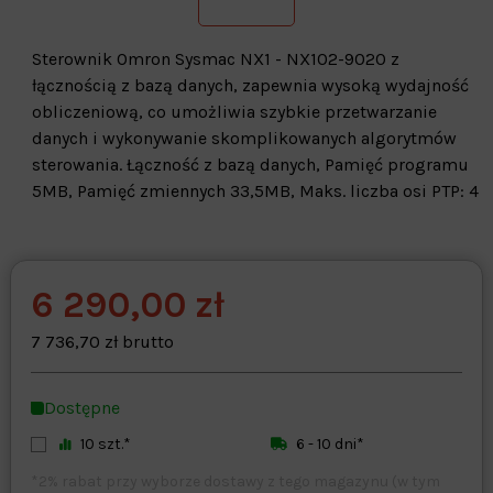
Sterownik Omron Sysmac NX1 - NX102-9020 z
łącznością z bazą danych, zapewnia wysoką wydajność
obliczeniową, co umożliwia szybkie przetwarzanie
danych i wykonywanie skomplikowanych algorytmów
sterowania. Łączność z bazą danych, Pamięć programu
5MB, Pamięć zmiennych 33,5MB, Maks. liczba osi PTP: 4
6 290,00 zł
Warehouse
opcjonalne
Maks. 250 znaków
7 736,70 zł brutto
Zapisz dostosowywanie
Dostępne
10 szt.*
6 - 10 dni*
*2% rabat przy wyborze dostawy z tego magazynu (w tym