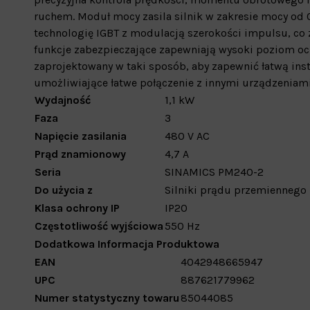
ruchem. Moduł mocy zasila silnik w zakresie mocy od
technologię IGBT z modulacją szerokości impulsu, co
funkcje zabezpieczające zapewniają wysoki poziom och
zaprojektowany w taki sposób, aby zapewnić łatwą insta
umożliwiające łatwe połączenie z innymi urządzeniami
Wydajność
1,1 kW
Faza
3
Napięcie zasilania
480 V AC
Prąd znamionowy
4,7 A
Seria
SINAMICS PM240-2
Do użycia z
Silniki prądu przemiennego
Klasa ochrony IP
IP20
Częstotliwość wyjściowa
550 Hz
Dodatkowa Informacja Produktowa
EAN
4042948665947
UPC
887621779962
Numer statystyczny towaru
85044085