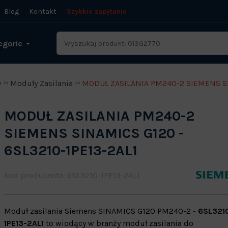
Blog
Kontakt
Szybkie zapytanie
egorie
0
Moduły Zasilania
MODUŁ ZASILANIA PM240-2 SIEMENS SI
MODUŁ ZASILANIA PM240-2
SIEMENS SINAMICS G120 -
6SL3210-1PE13-2AL1
kod producenta: 6SL3210-1PE13-2AL1
Moduł zasilania Siemens SINAMICS G120 PM240-2 -
6SL321
1PE13-2AL1
to wiodący w branży moduł zasilania do