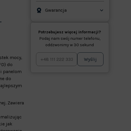
Gwarancja
Potrzebujesz więcej informacji?
Podaj nam swój numer telefonu,
oddzwonimy w 30 sekund
stek mocy,
Wyślij
FD) do
 i panelom
ne do
najlepszym
ej. Zawiera
imalizując
ie jak
sterowanie