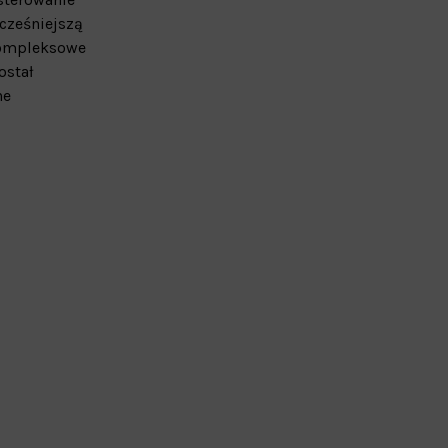
cześniejszą
 Kompleksowe
ostał
ne