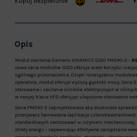
Kupuj bezpiecznie
Opis
Moduł zasilania Siemens SINAMICS G120 PM240-2 -
6S
nowa seria modułów G120 oferuje wiele korzyści niesp
ogólnego przeznaczenia. Dzięki rozwiązaniu moduło
operatora, moduł oferuje wyższą gęstość mocy. Seria
sterowania i zasilania silników elektrycznych w różn
w swojej klasie VFD oferując ulepszone sterowanie we
Seria PM240-2 zaprojektowana aby doskonale sprawdzić
przerywacz hamowania (aplikacje czterokwadrantowe). 
standardowych zastosowań w inżynierii mechanicznej. 
straty energii i zapewniając efektywne zarządzanie en
precyzyjna kontrola prędkości, momentu obrotowego i p