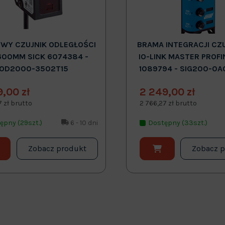
WY CZUJNIK ODLEGŁOŚCI
BRAMA INTEGRACJI CZ
600MM SICK 6074384 -
IO-LINK MASTER PROFI
OD2000-3502T15
1089794 - SIG200-0A
9,00 zł
2 249,00 zł
7 zł brutto
2 766,27 zł brutto
ępny (29szt.)
6 - 10 dni
Dostępny (33szt.)
Zobacz produkt
Zobacz 