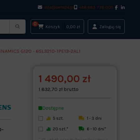
info@oem24.pl
+48 683 778 005
0
Koszyk
0,00 zł
Zaloguj się
NAMICS G120 - 6SL3210-1PE13-2AL1
1 490,00 zł
1 832,70 zł brutto
Dostępne
5 szt.
1 - 3 dni
20 szt.*
6 - 10 dni*
0-
*2% rabat przy wyborze dostawy z