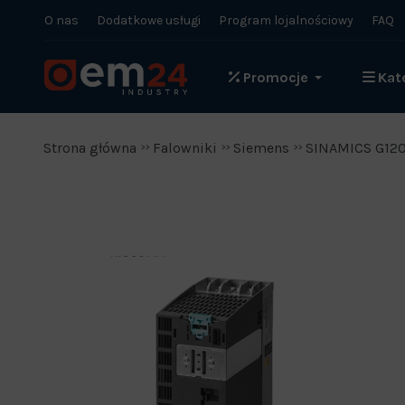
O nas
Dodatkowe usługi
Program lojalnościowy
FAQ
Promocje
Kat
Strona główna
Falowniki
Siemens
SINAMICS G12