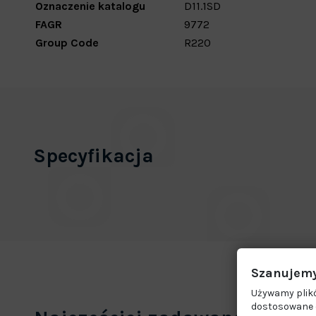
Oznaczenie katalogu
D11.1SD
FAGR
9772
Group Code
R220
Specyfikacja
Szanujemy
Używamy plikó
dostosowane d