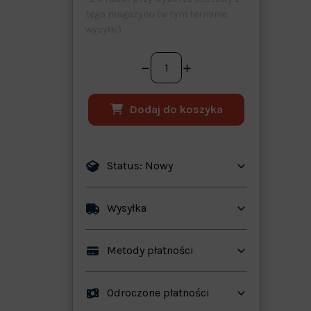
tego magazynu (w tym terminie
wysyłki)
Dodaj do koszyka
Status: Nowy
ków
Wysyłka
Metody płatności
Odroczone płatności