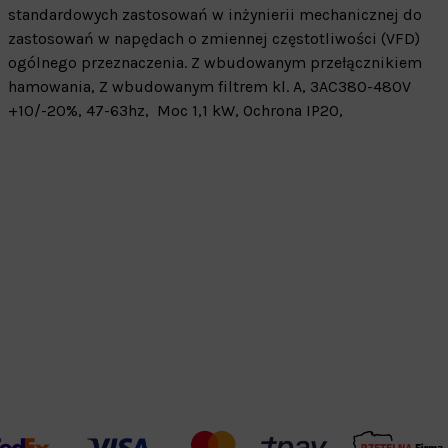
standardowych zastosowań w inżynierii mechanicznej do
zastosowań w napędach o zmiennej częstotliwości (VFD)
ogólnego przeznaczenia. Z wbudowanym przełącznikiem
hamowania, Z wbudowanym filtrem kl. A, 3AC380-480V
+10/-20%, 47-63hz, Moc 1,1 kW, Ochrona IP20,
Warehouse
opcjonalne
Maks. 250 zna
Zapisz dostosowywanie