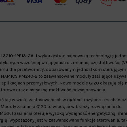
L3210-1PE13-2AL1
wykorzystuje najnowszą technologię jedno
otykanych wcześniej w napędach o zmiennej częstotliwości (V
wemu dla przetwornicy, dopasowanym jednostkom sterującym
 SINAMICS PM240-2 to zaawansowane moduły zasilające używa
ych aplikacjach przemysłowych. Nowe modele G120 okazują się 
ktorowe oraz elastyczną możliwość pozycjonowania.
 się w wielu zastosowaniach w ogólnej inżynierii mechaniczn
Moduły zasilania G120 to wiodące w branży rozwiązanie do
Moduł zasilania oferuje wysoką wydajność energetyczną, min
ergią, wyposażony jest w zaawansowane funkcje sterowania, tak
ozycji silnika elektrycznego. Zapewnia to dokładne i płynne 