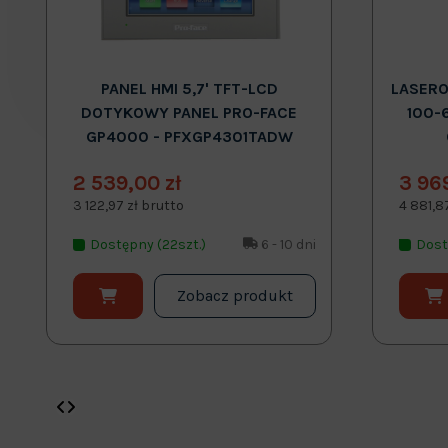
PANEL HMI 5,7' TFT-LCD
LASERO
DOTYKOWY PANEL PRO-FACE
100-
GP4000 - PFXGP4301TADW
2 539,00 zł
3 96
3 122,97 zł brutto
4 881,8
Dostępny (22szt.)
6 - 10 dni
Dost
Zobacz produkt