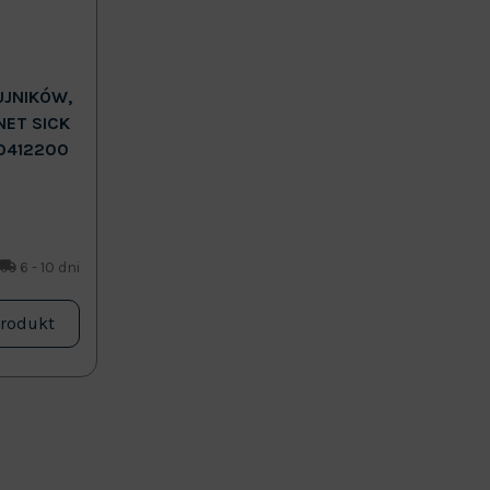
UJNIKÓW,
NET SICK
0412200
6 - 10 dni
produkt