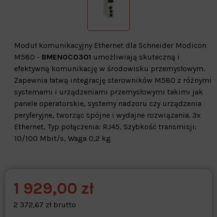
Moduł komunikacyjny Ethernet dla Schneider Modicon
M580 -
BMENOC0301
umożliwiają skuteczną i
efektywną komunikację w środowisku przemysłowym.
Zapewnia łatwą integrację sterowników M580 z różnymi
systemami i urządzeniami przemysłowymi takimi jak
panele operatorskie, systemy nadzoru czy urządzenia
peryferyjne, tworząc spójne i wydajne rozwiązania. 3x
Ethernet, Typ połączenia: RJ45, Szybkość transmisji:
10/100 Mbit/s, Waga 0,2 kg
1 929,00 zł
Warehouse
opcjonalne
Maks. 250 znaków
2 372,67 zł brutto