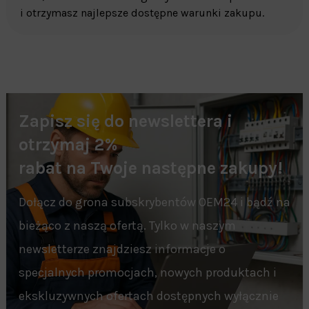
i otrzymasz najlepsze dostępne warunki zakupu.
Zapisz się do newslettera i
otrzymaj 2%
rabat na Twoje następne zakupy!
Dołącz do grona subskrybentów OEM24 i bądź na
bieżąco z naszą ofertą. Tylko w naszym
newsletterze znajdziesz informacje o
specjalnych promocjach, nowych produktach i
ekskluzywnych ofertach dostępnych wyłącznie