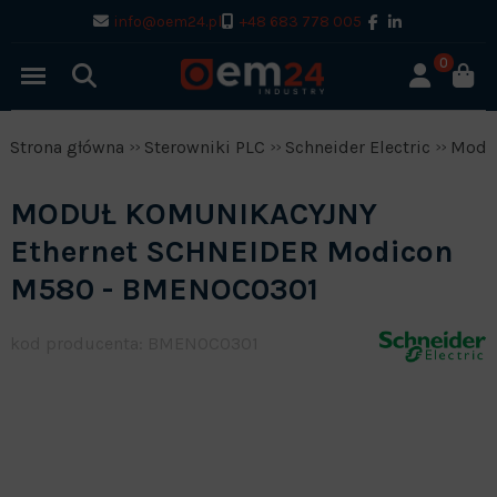
info@oem24.pl
+48 683 778 005
0
Strona główna
Sterowniki PLC
Schneider Electric
Modi
MODUŁ KOMUNIKACYJNY
Ethernet SCHNEIDER Modicon
M580 - BMENOC0301
kod producenta: BMENOC0301