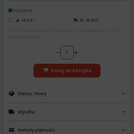
Zapisz dostosowywanie
Dostępne
14 szt.*
6 - 10 dni*
*2% rabat przy wyborze dostawy z tego magazynu (w tym
terminie wysyłki)
Dodaj do koszyka
Status: Nowy
Wysyłka
Metody płatności