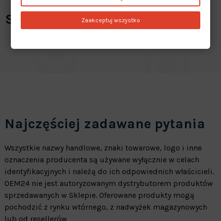
Specyfikacja
Zaakceptuj wszystko
Najczęściej zadawane pytania
Wszystkie nazwy handlowe, znaki towarowe, logo i inne
oznaczenia producenta są używane wyłącznie w celach
identyfikacyjnych i należą do ich odpowiednich właścicieli.
OEM24 nie jest autoryzowanym dystrybutorem produktów
sprzedawanych w Sklepie. Oferowane produkty mogą
pochodzić z rynku wtórnego, z nadwyżek magazynowych
lub od resellerów