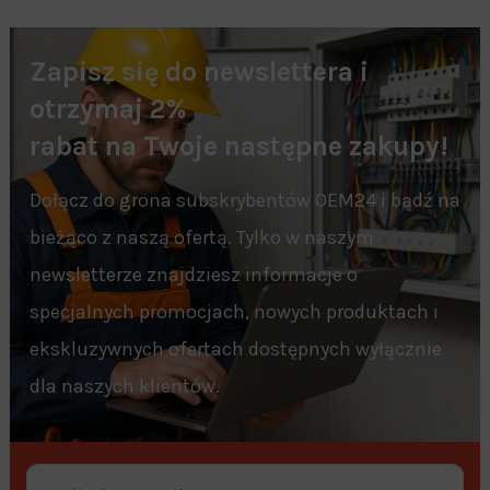
Zapisz się do newslettera i
otrzymaj 2%
rabat na Twoje następne zakupy!
Dołącz do grona subskrybentów OEM24 i bądź na
bieżąco z naszą ofertą. Tylko w naszym
newsletterze znajdziesz informacje o
specjalnych promocjach, nowych produktach i
ekskluzywnych ofertach dostępnych wyłącznie
dla naszych klientów.