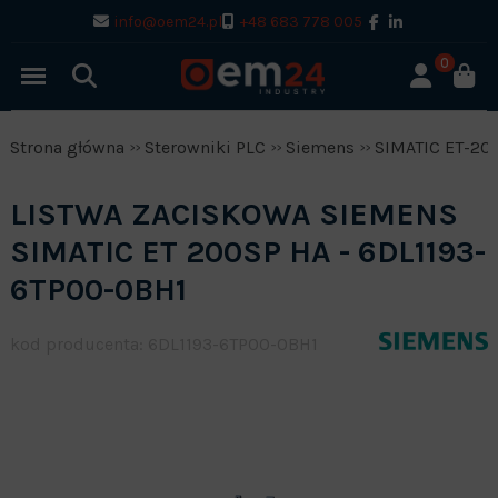
info@oem24.pl
+48 683 778 005
0
Strona główna
Sterowniki PLC
Siemens
SIMATIC ET-20
LISTWA ZACISKOWA SIEMENS
SIMATIC ET 200SP HA - 6DL1193-
6TP00-0BH1
kod producenta: 6DL1193-6TP00-0BH1