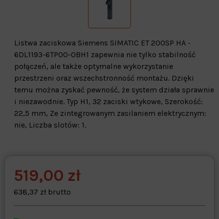
Listwa zaciskowa Siemens SIMATIC ET 200SP HA -
6DL1193-6TP00-0BH1 zapewnia nie tylko stabilność
połączeń, ale także optymalne wykorzystanie
przestrzeni oraz wszechstronność montażu. Dzięki
temu można zyskać pewność, że system działa sprawnie
i niezawodnie. Typ H1, 32 zaciski wtykowe, Szerokość:
22,5 mm, Ze zintegrowanym zasilaniem elektrycznym:
nie, Liczba slotów: 1.
519,00 zł
Warehouse
opcjonalne
Maks. 250 znaków
638,37 zł brutto
Zapisz dostosowywanie