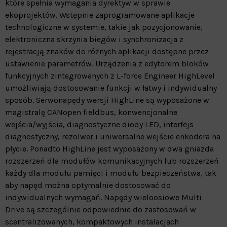
które spełnia wymagania dyrektyw w sprawie
ekoprojektów. Wstępnie zaprogramowane aplikacje
technologiczne w systemie, takie jak pozycjonowanie,
elektroniczna skrzynia biegów i synchronizacja z
rejestracją znaków do różnych aplikacji dostępne przez
ustawienie parametrów. Urządzenia z edytorem bloków
funkcyjnych zintegrowanych z L-force Engineer HighLevel
umożliwiają dostosowanie funkcji w łatwy i indywidualny
sposób. Serwonapędy wersji HighLine są wyposażone w
magistralę CANopen fieldbus, konwencjonalne
wejścia/wyjścia, diagnostyczne diody LED, interfejs
diagnostyczny, rezolwer i uniwersalne wejście enkodera na
płycie. Ponadto HighLine jest wyposażony w dwa gniazda
rozszerzeń dla modułów komunikacyjnych lub rozszerzeń
każdy dla modułu pamięci i modułu bezpieczeństwa, tak
aby napęd można optymalnie dostosować do
indywidualnych wymagań. Napędy wieloosiowe Multi
Drive są szczególnie odpowiednie do zastosowań w
scentralizowanych, kompaktowych instalacjach