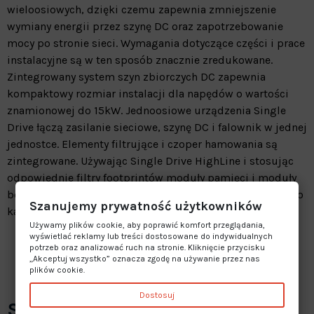
wieloosiowych, dzięki czemu zapewnia zmniejszenie
wymiany energii przez szynę DC oraz zapotrzebowanie
mocy po stronie sieci. Wymagania dotyczące części i prace
instalacyjne są w ten sposób znacznie zredukowane.
Zintegrowany system szyn zbiorczych DC zapewnia
kompaktowy rozmiar instalacji dla napędów o wartości
znamionowej do 15kW. Jednoosiowe urządzenia Single
Drive łączą zasilanie sieciowe, szynę DC i falownik w jednej
jednostce. Elementy filtrujące i czoper hamowania są
zintegrowane. Używając Single Drive HighLine i stosując
odpowiednie filtry footprintów moduły pamięci i moduły
bezpieczeństwa, napęd można optymalnie dostosować do
Szanujemy prywatność użytkowników
każdych wymagań.
Używamy plików cookie, aby poprawić komfort przeglądania,
wyświetlać reklamy lub treści dostosowane do indywidualnych
potrzeb oraz analizować ruch na stronie. Kliknięcie przycisku
„Akceptuj wszystko” oznacza zgodę na używanie przez nas
plików cookie.
Dostosuj
Specyfikacja