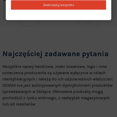
Zaakceptuj wszystko
Najczęściej zadawane pytania
Wszystkie nazwy handlowe, znaki towarowe, logo i inne
oznaczenia producenta są używane wyłącznie w celach
identyfikacyjnych i należą do ich odpowiednich właścicieli.
OEM24 nie jest autoryzowanym dystrybutorem produktów
sprzedawanych w Sklepie. Oferowane produkty mogą
pochodzić z rynku wtórnego, z nadwyżek magazynowych
lub od resellerów