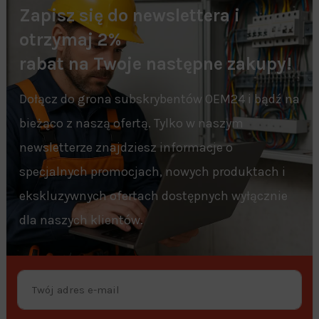
Zapisz się do newslettera i
otrzymaj 2%
rabat na Twoje następne zakupy!
Dołącz do grona subskrybentów OEM24 i bądź na
bieżąco z naszą ofertą. Tylko w naszym
newsletterze znajdziesz informacje o
specjalnych promocjach, nowych produktach i
ekskluzywnych ofertach dostępnych wyłącznie
dla naszych klientów.