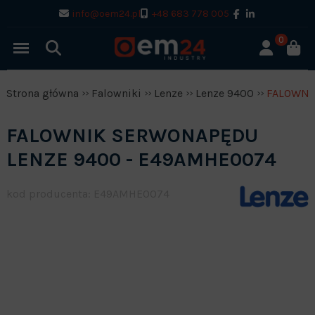
info@oem24.pl
+48 683 778 005
0
Strona główna
Falowniki
Lenze
Lenze 9400
FALOWNI
FALOWNIK SERWONAPĘDU
LENZE 9400 - E49AMHE0074
kod producenta: E49AMHE0074