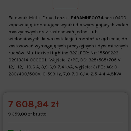
Falownik Multi-Drive Lenze -
E49AMHE0074
serii 9400
zapewniają imponujące wyniki dla wymagających zadań
maszynowych oraz zastosowań jedno- lub
wieloosiowych, łatwa instalacja i montaż urządzenia, do
zastosowań wymagających precyzyjnych i dynamicznych
ruchów. Multidrive Highline B22LFER: Nr: 15509223-
02913314-000001. Wejście: 2/PE, DC: 325/565/705 V,
12,1-12,1-10,6 A, 3,9-6,9-7,4 kVA, wyjście: 3/PE : AC: 0-
230/400/500V, 0-599Hz, 7,0-7,0-6,1A, 2,5-4,4-4,8kVA.
7 608,94 zł
Warehouse
opcjonalne
Maks. 250 znaków
9 359,00 zł brutto
Zapisz dostosowywanie