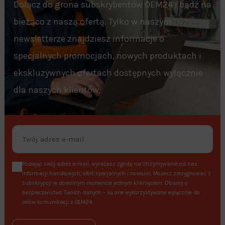
Dołącz do grona subskrybentów OEM24 i bądź na
bieżąco z naszą ofertą. Tylko w naszym
newsletterze znajdziesz informacje o
specjalnych promocjach, nowych produktach i
ekskluzywnych ofertach dostępnych wyłącznie
dla naszych klientów.
Podając swój adres e-mail, wyrażasz zgodę na otrzymywanie od nas
informacji handlowych, ofert specjalnych i nowości. Możesz zrezygnować z
subskrypcji w dowolnym momencie jednym kliknięciem. Dbamy o
bezpieczeństwo Twoich danych – są one wykorzystywane wyłącznie do
celów komunikacji z OEM24.