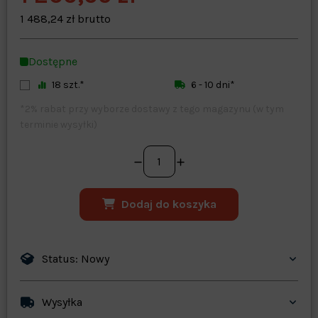
Warehouse
opcjonalne
Maks. 250 znaków
1 488,24 zł brutto
Zapisz dostosowywanie
Dostępne
18 szt.*
6 - 10 dni*
*2% rabat przy wyborze dostawy z tego magazynu (w tym
terminie wysyłki)
Dodaj do koszyka
Status: Nowy
Wysyłka