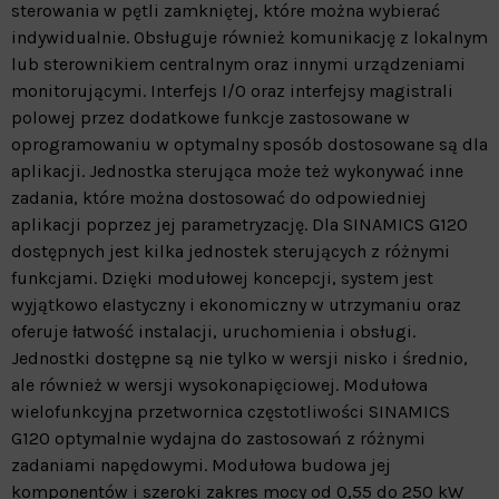
sterowania w pętli zamkniętej, które można wybierać
indywidualnie. Obsługuje również komunikację z lokalnym
lub sterownikiem centralnym oraz innymi urządzeniami
monitorującymi.
Interfejs I/O oraz interfejsy magistrali
polowej przez dodatkowe funkcje zastosowane w
oprogramowaniu w optymalny sposób dostosowane są dla
aplikacji.
Jednostka sterująca może też wykonywać inne
zadania, które można dostosować do odpowiedniej
aplikacji poprzez jej parametryzację. Dla SINAMICS G120
dostępnych jest kilka jednostek sterujących z różnymi
funkcjami. Dzięki modułowej koncepcji, system jest
wyjątkowo elastyczny i ekonomiczny w utrzymaniu oraz
oferuje łatwość instalacji, uruchomienia i obsługi.
Jednostki d
ostępne są nie tylko w wersji nisko i średnio,
ale również w wersji wysokonapięciowej. Modułowa
wielofunkcyjna przetwornica częstotliwości SINAMICS
G120 optymalnie wydajna do zastosowań z różnymi
zadaniami napędowymi. Modułowa budowa jej
komponentów i szeroki zakres mocy od 0,55 do 250 kW