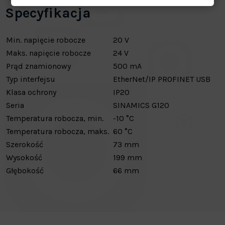
Specyfikacja
Min. napięcie robocze
20
V
Maks. napięcie robocze
24
V
Prąd znamionowy
500
mA
Typ interfejsu
EtherNet/IP
PROFINET
USB
Klasa ochrony
IP20
Seria
SINAMICS G120
Temperatura robocza, min.
-10
°C
Temperatura robocza, maks.
60
°C
Szerokość
73
mm
Wysokość
199
mm
Głębokość
66
mm