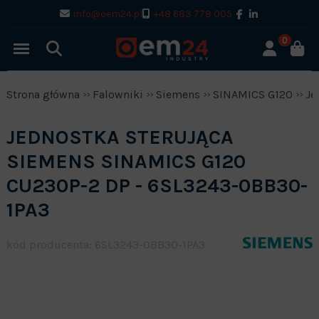
info@oem24.pl
+48 683 778 005
0
Strona główna
Falowniki
Siemens
SINAMICS G120
Je
JEDNOSTKA STERUJĄCA
SIEMENS SINAMICS G120
CU230P-2 DP - 6SL3243-0BB30-
1PA3
kod producenta: 6SL3243-0BB30-1PA3