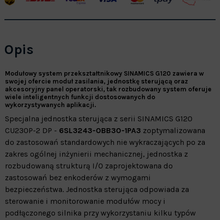
Opis
Modułowy system przekształtnikowy SINAMICS G120 zawiera w
swojej ofercie moduł zasilania,
jednostkę sterującą
oraz
akcesoryjny panel operatorski, tak rozbudowany system oferuje
wiele inteligentnych funkcji dostosowanych do
wykorzystywanych aplikacji.
Specjalna jednostka sterująca z serii SINAMICS G120
CU230P-2 DP -
6SL3243-0BB30-1PA3
zoptymalizowana
do zastosowań standardowych nie wykraczających po za
zakres ogólnej inżynierii mechanicznej, jednostka z
rozbudowaną strukturą I/O zaprojektowana do
zastosowań bez enkoderów z wymogami
bezpieczeństwa.
Jednostka sterująca odpowiada za
sterowanie i monitorowanie modułów mocy i
podłączonego silnika przy wykorzystaniu kilku typów