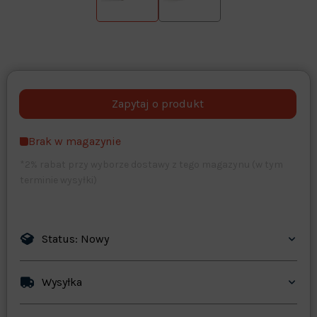
Warehouse
opcjonalne
Maks. 250 znaków
Brak w magazynie
Zapisz dostosowywanie
*2% rabat przy wyborze dostawy z tego magazynu (w tym
terminie wysyłki)
Status: Nowy
Wysyłka