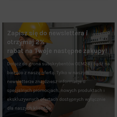
Zapisz się do newslettera i
otrzymaj 2%
rabat na Twoje następne zakupy!
Dołącz do grona subskrybentów OEM24 i bądź na
bieżąco z naszą ofertą. Tylko w naszym
newsletterze znajdziesz informacje o
specjalnych promocjach, nowych produktach i
ekskluzywnych ofertach dostępnych wyłącznie
dla naszych klientów.