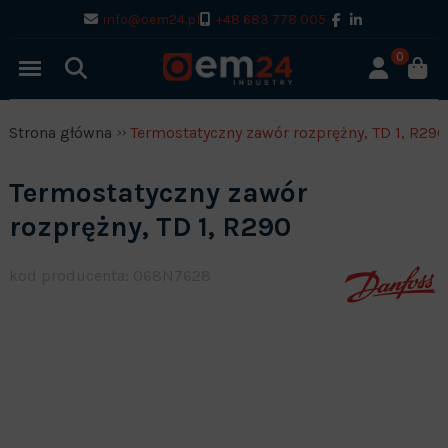
info@oem24.pl
+48 683 778 005
0
Strona główna
Termostatyczny zawór rozprężny, TD 1, R290
Termostatyczny zawór
rozprężny, TD 1, R290
kod producenta: 068N7628