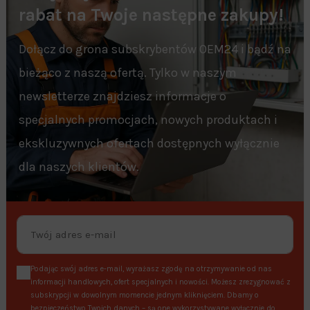
rabat na Twoje następne zakupy!
Dołącz do grona subskrybentów OEM24 i bądź na
bieżąco z naszą ofertą. Tylko w naszym
newsletterze znajdziesz informacje o
specjalnych promocjach, nowych produktach i
ekskluzywnych ofertach dostępnych wyłącznie
dla naszych klientów.
Podając swój adres e-mail, wyrażasz zgodę na otrzymywanie od nas
informacji handlowych, ofert specjalnych i nowości. Możesz zrezygnować z
subskrypcji w dowolnym momencie jednym kliknięciem. Dbamy o
bezpieczeństwo Twoich danych – są one wykorzystywane wyłącznie do