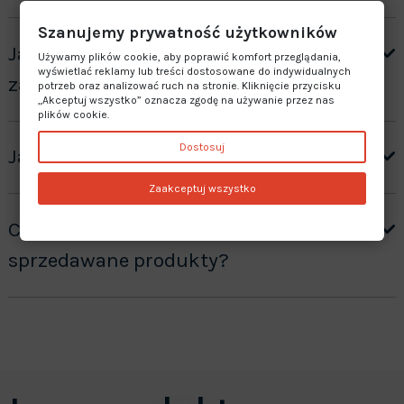
Szanujemy prywatność użytkowników
Jak otrzymać wycenę produktów ”na
Używamy plików cookie, aby poprawić komfort przeglądania,
wyświetlać reklamy lub treści dostosowane do indywidualnych
zamówienie”?
potrzeb oraz analizować ruch na stronie. Kliknięcie przycisku
„Akceptuj wszystko” oznacza zgodę na używanie przez nas
plików cookie.
Dostosuj
Jaki jest czas realizacji zamówienia?
Zaakceptuj wszystko
Czy oferujecie gwarancję na
sprzedawane produkty?