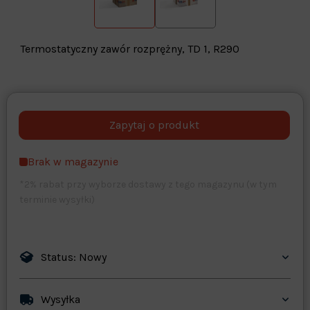
Termostatyczny zawór rozprężny, TD 1, R290
Warehouse
opcjonalne
Maks. 250 znaków
Brak w magazynie
Zapisz dostosowywanie
*2% rabat przy wyborze dostawy z tego magazynu (w tym
terminie wysyłki)
Status: Nowy
Wysyłka