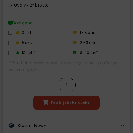
opcjonalne
Maks. 250 znaków
17 095,77 zł brutto
Zapisz dostosowywanie
Dostępne
3 szt.
1 - 3 dni
9 szt.
3 - 5 dni
10 szt.*
6 - 10 dni*
*2% rabat przy wyborze dostawy z tego magazynu (w tym
terminie wysyłki)
Dodaj do koszyka
Status: Nowy