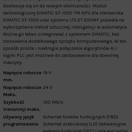
dostosuje się on do nowych okoliczności. Moduł
technologiczny SIMATIC S7-1500 TM NPU dla sterownika
SIMATIC S7-1500 oraz systemu I/O ET 200MP pozwala na
wykorzystanie metod sztucznej inteligencji w automatyce.
Można go łatwo zintegrować z systemem SIMATIC, bez
stosowania dodatkowego sprzętu komputerowego. W ten
sposób proste i niedrogie połączenie algorytmów AI i
logiki PLC jest możliwe do zastosowania dla dowolnej
maszyny.
Napięcie robocze
19
V
min.
Napięcie robocze
24
V
Maks.
Szybkość
100
Mb/s
transmisji maks.
Używany język
Schemat bloków funkcyjnych (FBD)
programowania
Schemat drabinkowy (LD)
Sekwencyjne
wykresy funkcyjne (SFC)
Lista wyciągów