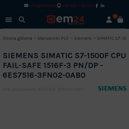
info@oem24.pl
+48 683 778 005
0
Strona główna
Sterowniki PLC
Siemens
SIMATIC S7-15
SIEMENS SIMATIC S7-1500F CPU
FAIL-SAFE 1516F-3 PN/DP -
6ES7516-3FN02-0AB0
kod producenta: 6ES7516-3FN02-0AB0