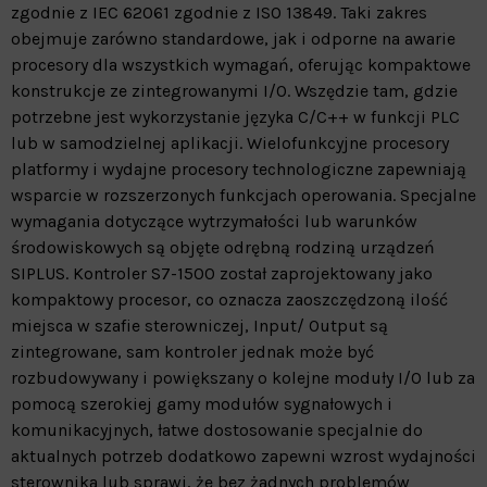
zgodnie z IEC 62061 zgodnie z ISO 13849. Taki zakres
obejmuje zarówno standardowe, jak i odporne na awarie
procesory dla wszystkich wymagań, oferując kompaktowe
konstrukcje ze zintegrowanymi I/O. Wszędzie tam, gdzie
potrzebne jest wykorzystanie języka C/C++ w funkcji PLC
lub w samodzielnej aplikacji. Wielofunkcyjne procesory
platformy i wydajne procesory technologiczne zapewniają
wsparcie w rozszerzonych funkcjach operowania. Specjalne
wymagania dotyczące wytrzymałości lub warunków
środowiskowych są objęte odrębną rodziną urządzeń
SIPLUS. Kontroler S7-1500 został zaprojektowany jako
kompaktowy procesor, co oznacza zaoszczędzoną ilość
miejsca w szafie sterowniczej, Input/ Output są
zintegrowane, sam kontroler jednak może być
rozbudowywany i powiększany o kolejne moduły I/O lub za
pomocą szerokiej gamy modułów sygnałowych i
komunikacyjnych, łatwe dostosowanie specjalnie do
aktualnych potrzeb dodatkowo zapewni wzrost wydajności
sterownika lub sprawi, że bez żadnych problemów