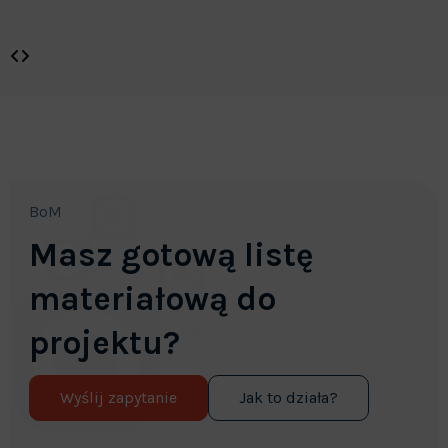
BoM
Masz gotową listę
materiałową do
projektu?
Wyślij zapytanie
Jak to działa?