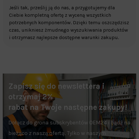
Jeśli tak, prześlij ją do nas, a przygotujemy dla
Ciebie kompletną ofertę z wyceną wszystkich
potrzebnych komponentów. Dzięki temu oszczędzisz
czas, unikniesz żmudnego wyszukiwania produktów
i otrzymasz najlepsze dostępne warunki zakupu.
Zapisz się do newslettera i
otrzymaj 2%
rabat na Twoje następne zakupy!
Dołącz do grona subskrybentów OEM24 i bądź na
bieżąco z naszą ofertą. Tylko w naszym