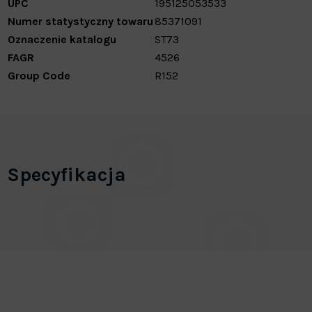
UPC
195125053533
Numer statystyczny towaru
85371091
Oznaczenie katalogu
ST73
FAGR
4526
Group Code
R152
Specyfikacja