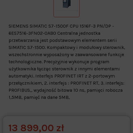
SIEMENS SIMATIC S7-1500F CPU 1516F-3 PN/DP -
6ES7516-3FN02-0AB0 Centralna jednostka
przetwarzania jest podstawowym elementem serii
SIMATIC S7-1500. Kompaktowy i modułowy sterownik,
wszechstronnie wyposażony w zaawansowane funkcje
technologiczne. Precyzyjnie wykonuje program
użytkownika łącząc sterownik z innymi elementami
automatyki. Interfejs PROFINET IRT z 2-portowym
przełącznikiem, 2. interfejs : PROFINET RT, 3. interfejs:
PROFIBUS,, wydajność bitowa 10 ns, pamięci robocza
1,5MB, pamięć na dane 5MB,
13 899,00 zł
Warehouse