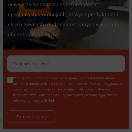
newsletterze znajdziesz informacje o
specjalnych promocjach, nowych produktach i
ekskluzywnych ofertach dostępnych wyłącznie
dla naszych klientów.
Podając swój adres e-mail, wyrażasz zgodę na otrzymywanie od nas
informacji handlowych, ofert specjalnych i nowości. Możesz zrezygnować z
subskrypcji w dowolnym momencie jednym kliknięciem. Dbamy o
bezpieczeństwo Twoich danych – są one wykorzystywane wyłącznie do
celów komunikacji z OEM24.
Zarejestruj się