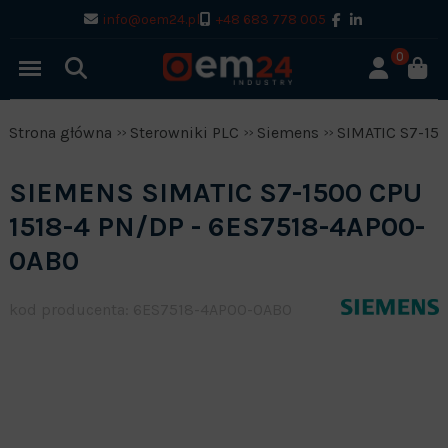
info@oem24.pl
+48 683 778 005
0
Strona główna
Sterowniki PLC
Siemens
SIMATIC S7-15
SIEMENS SIMATIC S7-1500 CPU
1518-4 PN/DP - 6ES7518-4AP00-
0AB0
kod producenta: 6ES7518-4AP00-0AB0