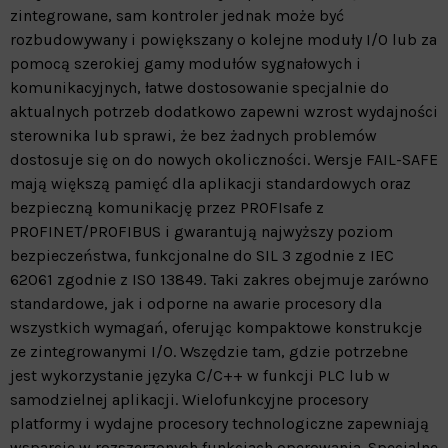
zintegrowane, sam kontroler jednak może być
rozbudowywany i powiększany o kolejne moduły I/O lub za
pomocą szerokiej gamy modułów sygnałowych i
komunikacyjnych, łatwe dostosowanie specjalnie do
aktualnych potrzeb dodatkowo zapewni wzrost wydajności
sterownika lub sprawi, że bez żadnych problemów
dostosuje się on do nowych okoliczności. Wersje FAIL-SAFE
mają większą pamięć dla aplikacji standardowych oraz
bezpieczną komunikację przez PROFIsafe z
PROFINET/PROFIBUS i gwarantują najwyższy poziom
bezpieczeństwa, funkcjonalne do SIL 3 zgodnie z IEC
62061 zgodnie z ISO 13849. Taki zakres obejmuje zarówno
standardowe, jak i odporne na awarie procesory dla
wszystkich wymagań, oferując kompaktowe konstrukcje
ze zintegrowanymi I/O. Wszędzie tam, gdzie potrzebne
jest wykorzystanie języka C/C++ w funkcji PLC lub w
samodzielnej aplikacji. Wielofunkcyjne procesory
platformy i wydajne procesory technologiczne zapewniają
wsparcie w rozszerzonych funkcjach operowania. Specjalne