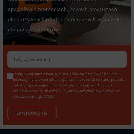
specjalnych promocjach, nowych produktach i
ekskluzywnych ofertach dostępnych wyłącznie
dla naszych klientów.
Podając swój adres e-mail, wyrażasz zgodę na otrzymywanie od nas
informacji handlowych, ofert specjalnych i nowości. Możesz zrezygnować z
subskrypcji w dowolnym momencie jednym kliknięciem. Dbamy o
bezpieczeństwo Twoich danych – są one wykorzystywane wyłącznie do
celów komunikacji z OEM24.
Zarejestruj się