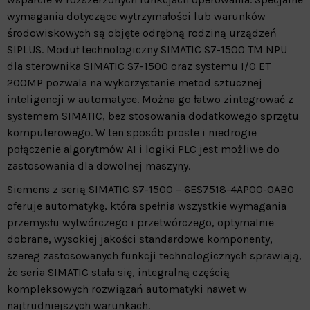
wymagania dotyczące wytrzymałości lub warunków
środowiskowych są objęte odrębną rodziną urządzeń
SIPLUS. Moduł technologiczny SIMATIC S7-1500 TM NPU
dla sterownika SIMATIC S7-1500 oraz systemu I/O ET
200MP pozwala na wykorzystanie metod sztucznej
inteligencji w automatyce. Można go łatwo zintegrować z
systemem SIMATIC, bez stosowania dodatkowego sprzętu
komputerowego. W ten sposób proste i niedrogie
połączenie algorytmów AI i logiki PLC jest możliwe do
zastosowania dla dowolnej maszyny.
Siemens z serią SIMATIC S7-1500 – 6ES7518-4AP00-0AB0
oferuje automatykę, która spełnia wszystkie wymagania
przemysłu wytwórczego i przetwórczego, optymalnie
dobrane, wysokiej jakości standardowe komponenty,
szereg zastosowanych funkcji technologicznych sprawiają,
że seria SIMATIC stała się, integralną częścią
kompleksowych rozwiązań automatyki nawet w
najtrudniejszych warunkach.