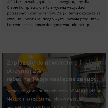
Jeśli tak, prześlij ją do nas, a przygotujemy dla
Ciebie kompletną ofertę z wyceną wszystkich
potrzebnych komponentów. Dzięki temu oszczędzisz
czas, unikniesz żmudnego wyszukiwania produktów
i otrzymasz najlepsze dostępne warunki zakupu.
Zapisz się do newslettera i
otrzymaj 2%
rabat na Twoje następne zakupy!
Dołącz do grona subskrybentów OEM24 i bądź na
bieżąco z naszą ofertą. Tylko w naszym
newsletterze znajdziesz informacje o