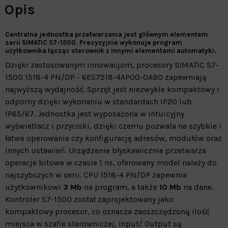
Opis
Centralna jednostka przetwarzania jest głównym elementem
serii SIMATIC S7-1500. Precyzyjnie wykonuje program
użytkownika łącząc sterownik z innymi elementami automatyki.
Dzięki zastosowanym innowacjom, procesory SIMATIC S7-
1500 1518-4 PN/DP - 6ES7518-4AP00-0AB0 zapewniają
najwyższą wydajność. Sprzęt jest niezwykle kompaktowy i
odporny dzięki wykonaniu w standardach IP20 lub
IP65/67. Jednostka jest wyposażona w intuicyjny
wyświetlacz i przyciski, dzięki czemu pozwala na szybkie i
łatwe operowanie czy konfigurację adresów, modułów oraz
innych ustawień. Urządzenie błyskawicznie przetwarza
operacje bitowe w czasie 1 ns, oferowany model należy do
najszybszych w serii. CPU 1518-4 PN/DP zapewnia
użytkownikowi
3 Mb
na program, a także
10 Mb
na dane.
Kontroler S7-1500 został zaprojektowany jako
kompaktowy procesor, co oznacza zaoszczędzoną ilość
miejsca w szafie sterowniczej, Input/ Output są