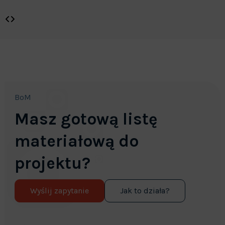
BoM
Masz gotową listę
materiałową do
projektu?
Wyślij zapytanie
Jak to działa?