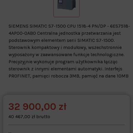
SIEMENS SIMATIC S7-1500 CPU 1518-4 PN/DP - 6ES7518-
4AP00-0AB0 Centralna jednostka przetwarzania jest
podstawowym elementem serii SIMATIC S7-1500.
Sterownik kompaktowy i modułowy, wszechstronnie
wyposażony w zaawansowane funkcje technologiczne.
Precyzyjnie wykonuje program użytkownika łącząc
sterownik z innymi elementami automatyki. Interfejs
PROFINET, pamięci robocza 3MB, pamięć na dane 10MB
32 900,00 zł
Warehouse
opcjonalne
Maks. 250 znaków
40 467,00 zł brutto
Zapisz dostosowywanie