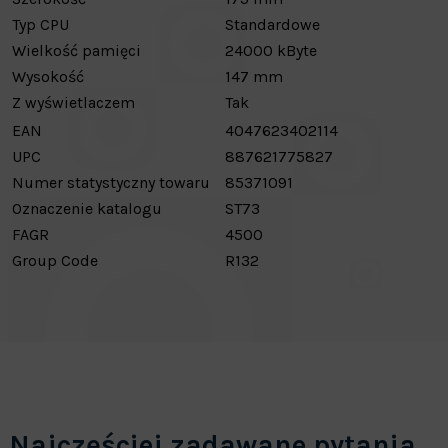
Typ CPU
Standardowe
Wielkość pamięci
24000 kByte
Wysokość
147 mm
Z wyświetlaczem
Tak
EAN
4047623402114
UPC
887621775827
Numer statystyczny towaru
85371091
Oznaczenie katalogu
ST73
FAGR
4500
Group Code
R132
Najczęściej zadawane pytania