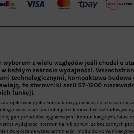
wyborem z wielu względów jeśli chodzi o sta
 w każdym zakresie wydajności. Wszechstro
ami technologicznymi, kompaktowa budowa 
ają, że sterowniki serii S7-1200 niezawod
ch funkcji.
 zaprojektowany jako kompaktowy procesor, co oznacza zaos
ą zintegrowane, sam kontroler jednak może być rozbudowywany 
rokiej gamy modułów sygnałowych i komunikacyjnych, łatwe 
wzrost wydajności sterownika lub sprawi, że bez żadnych pr
janie i zwiększanie wszechstronności modułów komunikacyjny