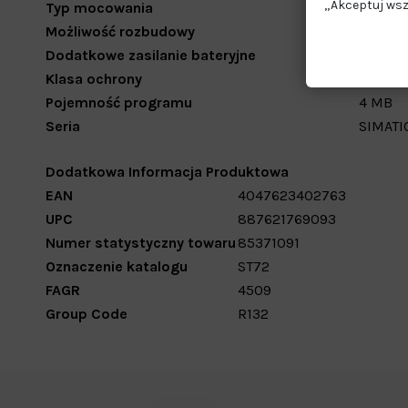
„Akceptuj wsz
Typ mocowania
Montaż
Możliwość rozbudowy
Tak
Dodatkowe zasilanie bateryjne
Tak
Klasa ochrony
IP20
Pojemność programu
4 MB
Seria
SIMATIC
Dodatkowa Informacja Produktowa
EAN
4047623402763
UPC
887621769093
Numer statystyczny towaru
85371091
Oznaczenie katalogu
ST72
FAGR
4509
Group Code
R132