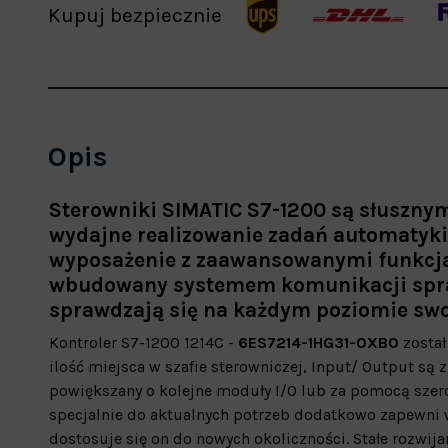
Kupuj bezpiecznie
Opis
Sterowniki SIMATIC S7-1200 są słusznym 
wydajne realizowanie zadań automatyki
wyposażenie z zaawansowanymi funkcj
wbudowany systemem komunikacji sprawi
sprawdzają się na każdym poziomie swoi
Kontroler S7-1200 1214C -
6ES7214-1HG31-0XB0
został
ilość miejsca w szafie sterowniczej, Input/ Output s
powiększany o kolejne moduły I/O lub za pomocą sze
specjalnie do aktualnych potrzeb dodatkowo zapewni 
dostosuje się on do nowych okoliczności. Stałe rozwi