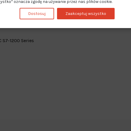
ystko” oznacza zgodę na używanie przez nas plików cookie.
 na szynie DIN
Dostosuj
Zaakceptuj wszystko
 S7-1200 Series