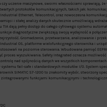
na czy uczenie maszynowe, swoimi własnościami sprawiają, że 
 otwartych protokołów komunikacyjnych, takich jak: komunikac
 Industrial Ethernet, Telecontrol, oraz nowoczesna komunikac
mięci i stałej analizy danych skutecznie umożliwiają wdraża
lu TIA dają pełny dostęp do całego cyfrowego systemu automat
funkcje diagnostyczne zwiększają swoją wydajność a połączen
ejrzystość. Gromadzenie, przetwarzanie, analizowanie i prze
Industrial OS, platforme wielofunkcyjnego sterownika i urząd
h zastosowań na poziomie sterowania. Wbudowana pamięć EEP
ć proces wyszukiwania. Safety Integrated oznacza możliwość
 kontrolę nad spójnością danych we wszystkich komponentac
systemu fail-safe i standardowych modułów I/O. System spec
terownik SIMATIC S7-1200 to znakomity wybór, stworzony specj
z zintegrowanymi funkcjami komunikacyjnymi i technologicz
 VDC