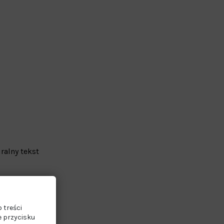
ralny tekst
 treści
e przycisku