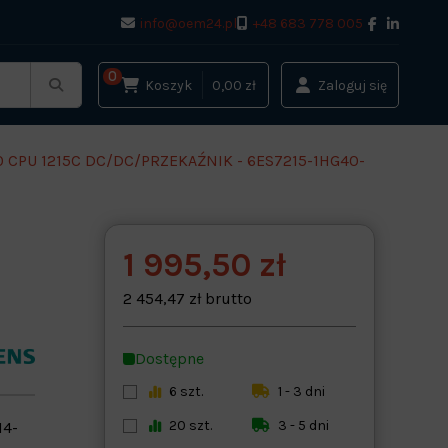
info@oem24.pl
+48 683 778 005
0
Koszyk
0,00 zł
Zaloguj się
0 CPU 1215C DC/DC/PRZEKAŹNIK - 6ES7215-1HG40-
1 995,50 zł
2 454,47 zł brutto
Dostępne
6 szt.
1 - 3 dni
20 szt.
3 - 5 dni
14-