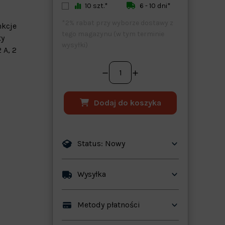
10 szt.*
6 - 10 dni*
*2% rabat przy wyborze dostawy z
nkcje
tego magazynu (w tym terminie
ty
wysyłki)
 A, 2
Dodaj do koszyka
Status: Nowy
ków
Wysyłka
Metody płatności