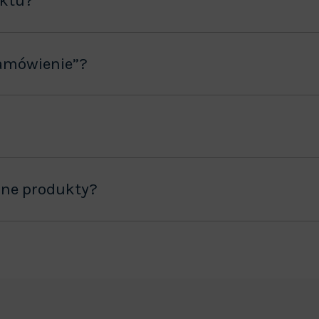
uktu?
amówienie”?
ane produkty?