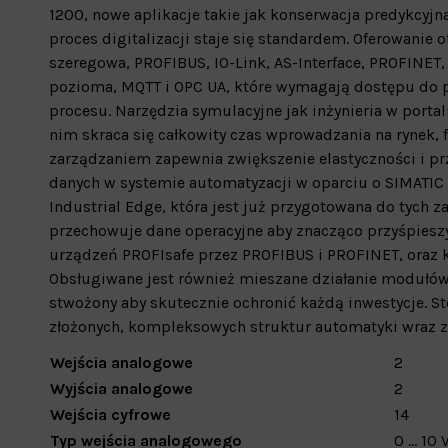
1200, nowe aplikacje takie jak konserwacja predykcyj
proces digitalizacji staje się standardem. Oferowanie
szeregowa, PROFIBUS, IO-Link, AS-Interface, PROFINET,
pozioma, MQTT i OPC UA, które wymagają dostępu do pa
procesu. Narzędzia symulacyjne jak inżynieria w porta
nim skraca się całkowity czas wprowadzania na rynek, 
zarządzaniem zapewnia zwiększenie elastyczności i prz
danych w systemie automatyzacji w oparciu o SIMATIC 
Industrial Edge, która jest już przygotowana do tyc
przechowuje dane operacyjne aby znacząco przyśpieszy
urządzeń PROFIsafe przez PROFIBUS i PROFINET, oraz
Obsługiwane jest również mieszane działanie modułów 
stwożony aby skutecznie ochronić każdą inwestycje. S
złożonych, kompleksowych struktur automatyki wraz 
Wejścia analogowe
2
Wyjścia analogowe
2
Wejścia cyfrowe
14
Typ wejścia analogowego
0 ... 10