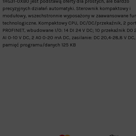
1HG31-0XB0 jest podstawą oferty dla prostych, ale bardzo
precyzyjnych działań automatyki. Sterownik kompaktowy i
modułowy, wszechstronnie wyposażony w zaawansowane fu
technologiczne. Kompaktowy CPU, DC/DC/przekaźnik, 2 por
PROFINET, wbudowane I/O: 14 DI 24 V DC; 10 przekaźnik DO 2
AI 0-10 V DC, 2 AO 0-20 mA DC, zasilanie: DC 20,4-28,8 V DC,
pamięć programu/danych 125 KB
Warehouse
opcjonalne
Maks. 250 zna
Zapisz dostosowywanie