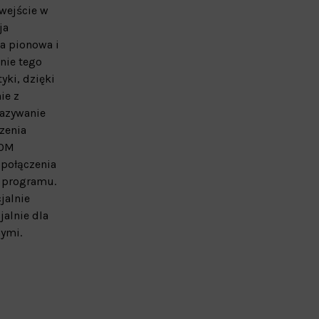
wejście w
ja
ja pionowa i
nie tego
yki, dzięki
ie z
kazywanie
zenia
ROM
 połączenia
h programu.
jalnie
alnie dla
nymi.