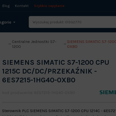
Blog
Kontakt
Szybkie zapytanie
egorie
-
Centralne Jednostki S7-
SIEMENS SIMATIC S7-120
1200
0XB0
SIEMENS SIMATIC S7-1200 CPU
1215C DC/DC/PRZEKAŹNIK -
6ES7215-1HG40-0XB0
kod producenta: 6ES7215-1HG40-0XB0
Sterownik PLC SIEMENS SIMATIC S7-1200 CPU 1214C - 6ES72