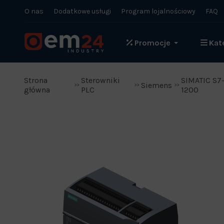
O nas
Dodatkowe usługi
Program lojalnościowy
FAQ
Promocje
Kat
Strona
Sterowniki
SIMATIC S7
Siemens
główna
PLC
1200