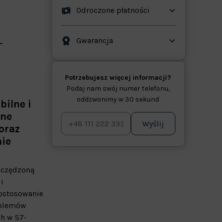
Odroczone płatności
Gwarancja
Potrzebujesz więcej informacji?
Podaj nam swój numer telefonu,
oddzwonimy w 30 sekund
bilne i
nne
Wyślij
oraz
nie
zczędzoną
i
dostosowanie
oblemów
ch w S7-