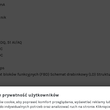
 mA
źnik
DQ, 51 AI/AQ
DC
DC
ps
t bloków funkcyjnych (FBD)
Schemat drabinkowy (LD)
Struktu
 prywatność użytkowników
ET
w cookie, aby poprawić komfort przeglądania, wyświetlać reklamy lub
o indywidualnych potrzeb oraz analizować ruch na stronie. Kliknięci