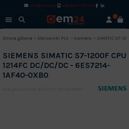
info@oem24.pl
+48 683 778 005
0
Strona główna
Sterowniki PLC
Siemens
SIMATIC S7-12
SIEMENS SIMATIC S7-1200F CPU
1214FC DC/DC/DC - 6ES7214-
1AF40-0XB0
kod producenta: 6ES7214-1AF40-0XB0