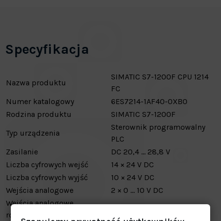
Specyfikacja
SIMATIC S7-1200F CPU 1214
Nazwa produktu
FC
Numer katalogowy
6ES7214-1AF40-0XB0
Rodzina produktu
SIMATIC S7-1200F
Sterownik programowalny
Typ urządzenia
PLC
Zasilanie
DC 20,4 … 28,8 V
Liczba cyfrowych wejść
14 × 24 V DC
Liczba cyfrowych wyjść
10 × 24 V DC
Wejścia analogowe
2 × 0 … 10 V DC
Wejścia analogowe
brak (tylko te 2 wejścia)
rozszerzone