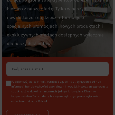
Dołącz do grona subskrybentów OEM24 i bądź na
bieżąco z naszą ofertą. Tylko w naszym
newsletterze znajdziesz informacje o
specjalnych promocjach, nowych produktach i
ekskluzywnych ofertach dostępnych wyłącznie
dla naszych klientów.
Podając swój adres e-mail, wyrażasz zgodę na otrzymywanie od nas
informacji handlowych, ofert specjalnych i nowości. Możesz zrezygnować z
subskrypcji w dowolnym momencie jednym kliknięciem. Dbamy o
bezpieczeństwo Twoich danych – są one wykorzystywane wyłącznie do
celów komunikacji z OEM24.