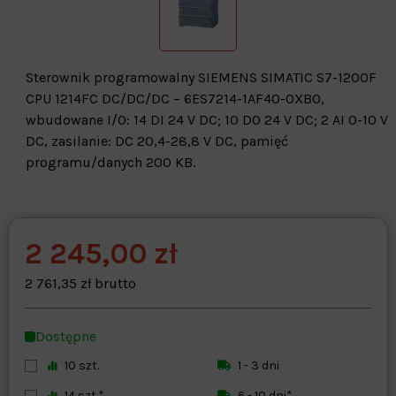
Sterownik programowalny SIEMENS SIMATIC S7-1200F
CPU 1214FC DC/DC/DC – 6ES7214-1AF40-0XB0,
wbudowane I/O: 14 DI 24 V DC; 10 DO 24 V DC; 2 AI 0-10 V
DC, zasilanie: DC 20,4-28,8 V DC, pamięć
programu/danych 200 KB.
2 245,00 zł
Warehouse
opcjonalne
Maks. 250 znaków
2 761,35 zł brutto
Zapisz dostosowywanie
Dostępne
10 szt.
1 - 3 dni
14 szt.*
6 - 10 dni*