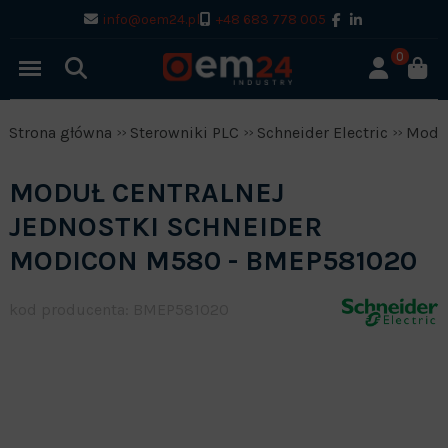
info@oem24.pl
+48 683 778 005
0
Strona główna
Sterowniki PLC
Schneider Electric
Modi
MODUŁ CENTRALNEJ
JEDNOSTKI SCHNEIDER
MODICON M580 - BMEP581020
kod producenta: BMEP581020