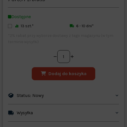
Zapisz dostosowywanie
Dostępne
13 szt.*
6 - 10 dni*
*2% rabat przy wyborze dostawy z tego magazynu (w tym
terminie wysyłki)
Dodaj do koszyka
Status: Nowy
Wysyłka