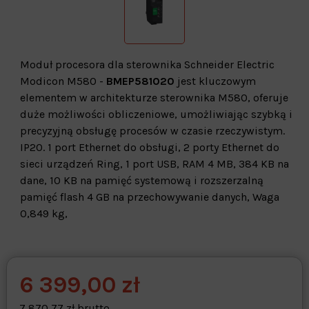
Moduł procesora dla sterownika Schneider Electric
Modicon M580 -
BMEP581020
jest kluczowym
elementem w architekturze sterownika M580, oferuje
duże możliwości obliczeniowe, umożliwiając szybką i
precyzyjną obsługę procesów w czasie rzeczywistym.
IP20. 1 port Ethernet do obsługi, 2 porty Ethernet do
sieci urządzeń Ring, 1 port USB, RAM 4 MB, 384 KB na
dane, 10 KB na pamięć systemową i rozszerzalną
pamięć flash 4 GB na przechowywanie danych, Waga
0,849 kg,
6 399,00 zł
Warehouse
opcjonalne
Maks. 250 znaków
7 870,77 zł brutto