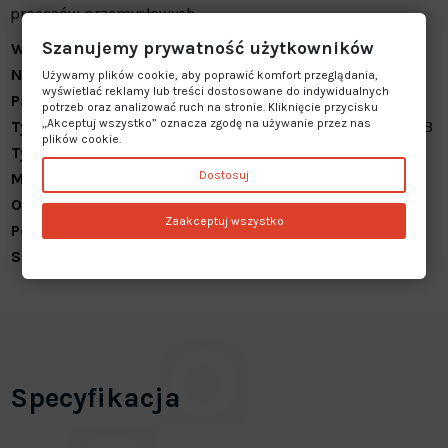
procesów przemysłowych.
Szanujemy prywatność użytkowników
Wejście/wyjście Maks.
1024 punktów we/wy
Napięcie robocze Maks.
24
V
Używamy plików cookie, aby poprawić komfort przeglądania,
wyświetlać reklamy lub treści dostosowane do indywidualnych
Pamięć danych
384kB
potrzeb oraz analizować ruch na stronie. Kliknięcie przycisku
„Akceptuj wszystko” oznacza zgodę na używanie przez nas
Typ interfejsu komunikacyjnego
Interfejs AS
Ethernet
USB
plików cookie.
Typ mocowania
Montaż na szynie DIN
Dostosuj
Możliwość rozbudowy
Tak
Ocena ochrony
IP20
Zaakceptuj wszystko
Pojemność programu
4MB
Seria
Modicon
Specyfikacja