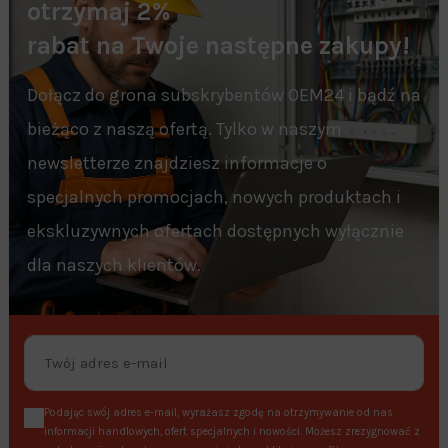
otrzymaj 2%
rabat na Twoje następne zakupy!
Dołącz do grona subskrybentów OEM24 i bądź na
bieżąco z naszą ofertą. Tylko w naszym
newsletterze znajdziesz informacje o
specjalnych promocjach, nowych produktach i
ekskluzywnych ofertach dostępnych wyłącznie
dla naszych klientów.
Podając swój adres e-mail, wyrażasz zgodę na otrzymywanie od nas
informacji handlowych, ofert specjalnych i nowości. Możesz zrezygnować z