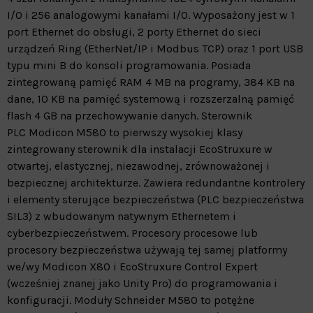
I/O i 256 analogowymi kanałami I/O. Wyposażony jest w 1
port Ethernet do obsługi, 2 porty Ethernet do sieci
urządzeń Ring (EtherNet/IP i Modbus TCP) oraz 1 port USB
typu mini B do konsoli programowania. Posiada
zintegrowaną pamięć RAM 4 MB na programy, 384 KB na
dane, 10 KB na pamięć systemową i rozszerzalną pamięć
flash 4 GB na przechowywanie danych. Sterownik
PLC Modicon M580 to pierwszy wysokiej klasy
zintegrowany sterownik dla instalacji EcoStruxure w
otwartej, elastycznej, niezawodnej, zrównoważonej i
bezpiecznej architekturze. Zawiera redundantne kontrolery
i elementy sterujące bezpieczeństwa (PLC bezpieczeństwa
SIL3) z wbudowanym natywnym Ethernetem i
cyberbezpieczeństwem. Procesory procesowe lub
procesory bezpieczeństwa używają tej samej platformy
we/wy Modicon X80 i EcoStruxure Control Expert
(wcześniej znanej jako Unity Pro) do programowania i
konfiguracji. Moduły Schneider M580 to potężne