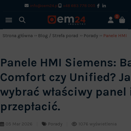
info@oem24.pl
+48 683 778 005
0
Strona główna
Blog / Strefa porad
Porady
Panele HMI S
Panele HMI Siemens: Ba
Comfort czy Unified? J
wybrać właściwy panel 
przepłacić.
05 Mar 2026
Porady
1076 wyświetlenia