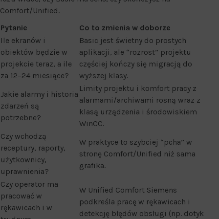
Comfort/Unified.
Pytanie
Co to zmienia w doborze
Ile ekranów i
Basic jest świetny do prostych
obiektów będzie w
aplikacji, ale “rozrost” projektu
projekcie teraz, a ile
częściej kończy się migracją do
za 12–24 miesiące?
wyższej klasy.
Limity projektu i komfort pracy z
Jakie alarmy i historia
alarmami/archiwami rosną wraz z
zdarzeń są
klasą urządzenia i środowiskiem
potrzebne?
WinCC.
Czy wchodzą
W praktyce to szybciej “pcha” w
receptury, raporty,
stronę Comfort/Unified niż sama
użytkownicy,
grafika.
uprawnienia?
Czy operator ma
W Unified Comfort Siemens
pracować w
podkreśla pracę w rękawicach i
rękawicach i w
detekcję błędów obsługi (np. dotyk