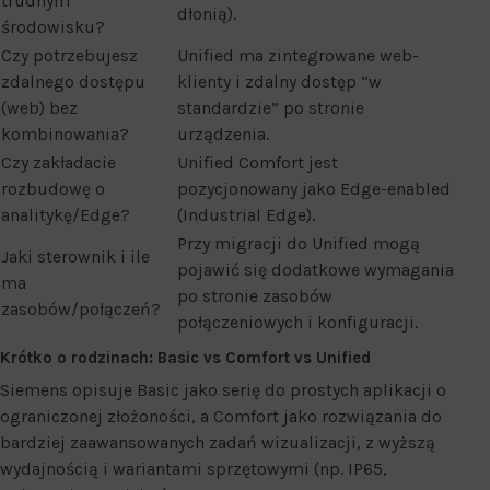
trudnym
dłonią).
środowisku?
Czy potrzebujesz
Unified ma zintegrowane web-
zdalnego dostępu
klienty i zdalny dostęp “w
(web) bez
standardzie” po stronie
kombinowania?
urządzenia.
Czy zakładacie
Unified Comfort jest
rozbudowę o
pozycjonowany jako Edge-enabled
analitykę/Edge?
(Industrial Edge).
Przy migracji do Unified mogą
Jaki sterownik i ile
pojawić się dodatkowe wymagania
ma
po stronie zasobów
zasobów/połączeń?
połączeniowych i konfiguracji.
Krótko o rodzinach: Basic vs Comfort vs Unified
Siemens opisuje Basic jako serię do prostych aplikacji o
ograniczonej złożoności, a Comfort jako rozwiązania do
bardziej zaawansowanych zadań wizualizacji, z wyższą
wydajnością i wariantami sprzętowymi (np. IP65,