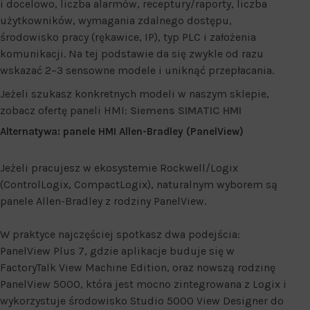
i docelowo, liczba alarmów, receptury/raporty, liczba
użytkowników, wymagania zdalnego dostępu,
środowisko pracy (rękawice, IP), typ PLC i założenia
komunikacji. Na tej podstawie da się zwykle od razu
wskazać 2–3 sensowne modele i uniknąć przepłacania.
Jeżeli szukasz konkretnych modeli w naszym sklepie,
zobacz ofertę paneli HMI:
Siemens SIMATIC HMI
Alternatywa: panele HMI Allen-Bradley (PanelView)
Jeżeli pracujesz w ekosystemie Rockwell/Logix
(ControlLogix, CompactLogix), naturalnym wyborem są
panele Allen-Bradley z rodziny PanelView.
W praktyce najczęściej spotkasz dwa podejścia:
PanelView Plus 7, gdzie aplikacje buduje się w
FactoryTalk View Machine Edition, oraz nowszą rodzinę
PanelView 5000, która jest mocno zintegrowana z Logix i
wykorzystuje środowisko Studio 5000 View Designer do