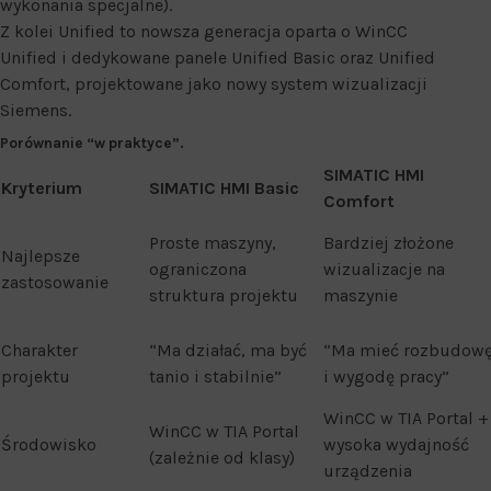
wykonania specjalne).
Z kolei Unified to nowsza generacja oparta o WinCC
Unified i dedykowane panele Unified Basic oraz Unified
Comfort, projektowane jako nowy system wizualizacji
Siemens.
Porównanie “w praktyce”.
SIMATIC HMI
Kryterium
SIMATIC HMI Basic
Comfort
Proste maszyny,
Bardziej złożone
Najlepsze
ograniczona
wizualizacje na
zastosowanie
struktura projektu
maszynie
Charakter
“Ma działać, ma być
“Ma mieć rozbudow
projektu
tanio i stabilnie”
i wygodę pracy”
WinCC w TIA Portal +
WinCC w TIA Portal
Środowisko
wysoka wydajność
(zależnie od klasy)
urządzenia