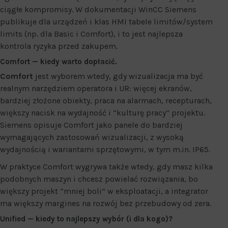
ciągłe kompromisy. W dokumentacji WinCC Siemens
publikuje dla urządzeń i klas HMI tabele limitów/system
limits (np. dla Basic i Comfort), i to jest najlepsza
kontrola ryzyka przed zakupem.
Comfort — kiedy warto dopłacić.
Comfort
jest wyborem wtedy, gdy wizualizacja ma być
realnym narzędziem operatora i UR: więcej ekranów,
bardziej złożone obiekty, praca na alarmach, recepturach,
większy nacisk na wydajność i “kulturę pracy” projektu.
Siemens opisuje Comfort jako panele do bardziej
wymagających zastosowań wizualizacji, z wysoką
wydajnością i wariantami sprzętowymi, w tym m.in. IP65.
W praktyce Comfort wygrywa także wtedy, gdy masz kilka
podobnych maszyn i chcesz powielać rozwiązania, bo
większy projekt “mniej boli” w eksploatacji, a integrator
ma większy margines na rozwój bez przebudowy od zera.
Unified — kiedy to najlepszy wybór (i dla kogo)?