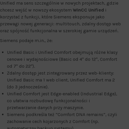
Unified ma sens szczególnie w nowych projektach, gdzie
chcesz wejść w nowszy ekosystem
WinCC Unified
i
korzystać z funkcji, które Siemens eksponuje jako
przewagi nowej generacji: multitouch, zdalny dostęp web
oraz spójność funkcjonalna w szerokiej gamie urządzeń.
Siemens podaje m.in., że:
Unified Basic i Unified Comfort obejmują różne klasy
cenowe i wydajnościowe (Basic od 4" do 12", Comfort
od 7" do 22").
Zdalny dostęp jest zintegrowany przez web-klienty:
Unified Basic ma 1 web client, Unified Comfort ma 2
(do 3 jednocześnie).
Unified Comfort jest Edge-enabled (Industrial Edge),
co ułatwia rozbudowę funkcjonalności i
przetwarzanie danych przy maszynie.
Siemens podkreśla też “Comfort DNA remains”, czyli
zachowanie cech kojarzonych z Comfort (np.
automatyczny backup systemu).