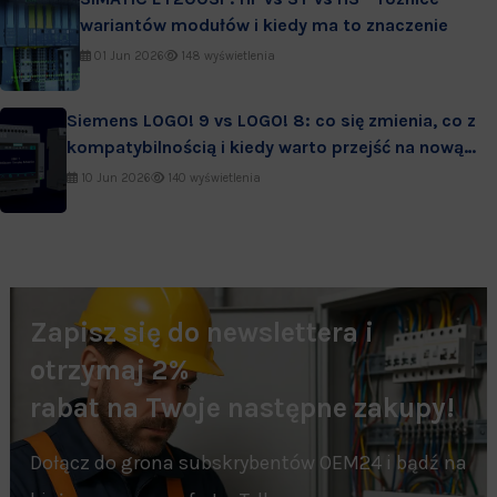
wariantów modułów i kiedy ma to znaczenie
01 Jun 2026
148 wyświetlenia
Siemens LOGO! 9 vs LOGO! 8: co się zmienia, co z
kompatybilnością i kiedy warto przejść na nową
generację
10 Jun 2026
140 wyświetlenia
Zapisz się do newslettera i
otrzymaj 2%
rabat na Twoje następne zakupy!
Dołącz do grona subskrybentów OEM24 i bądź na