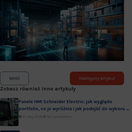
Wróć
Następny artykuł
Zobacz również inne artykuły
Panele HMI Schneider Electric: jak wygląda
portfolio, co je wyróżnia i jak podejść do wyboru w
praktyce
25 May 2026
162 wyświetlenia