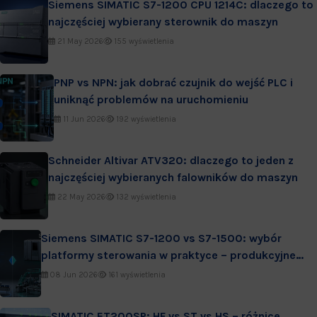
Siemens SIMATIC S7-1200 CPU 1214C: dlaczego to
najczęściej wybierany sterownik do maszyn
21 May 2026
155 wyświetlenia
PNP vs NPN: jak dobrać czujnik do wejść PLC i
uniknąć problemów na uruchomieniu
11 Jun 2026
192 wyświetlenia
Schneider Altivar ATV320: dlaczego to jeden z
najczęściej wybieranych falowników do maszyn
22 May 2026
132 wyświetlenia
Siemens SIMATIC S7-1200 vs S7-1500: wybór
platformy sterowania w praktyce – produkcyjne
wdrożenia i serwis
08 Jun 2026
161 wyświetlenia
SIMATIC ET200SP: HF vs ST vs HS – różnice