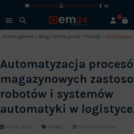
info@oem24.pl
+48 683 778 005
0
Strona główna
Blog / Strefa porad
Porady
Automatyzac
Automatyzacja proces
magazynowych zastoso
robotów i systemów
automatyki w logistyce
10 Dec 2025
Porady
805 wyświetlenia