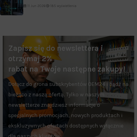
11 Jun 2026
185 wyświetlenia
Zapisz się do newslettera i
otrzymaj 2%
rabat na Twoje następne zakupy!
Dołącz do grona subskrybentów OEM24 i bądź na
bieżąco z naszą ofertą. Tylko w naszym
newsletterze znajdziesz informacje o
specjalnych promocjach, nowych produktach i
ekskluzywnych ofertach dostępnych wyłącznie
dla naszych klientów.