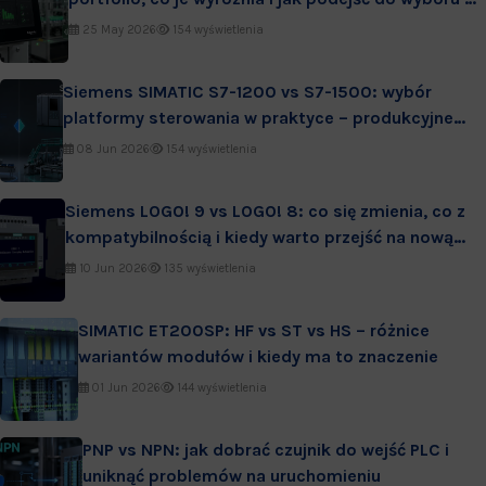
praktyce
25 May 2026
154 wyświetlenia
Siemens SIMATIC S7-1200 vs S7-1500: wybór
platformy sterowania w praktyce – produkcyjne
wdrożenia i serwis
08 Jun 2026
154 wyświetlenia
Siemens LOGO! 9 vs LOGO! 8: co się zmienia, co z
kompatybilnością i kiedy warto przejść na nową
generację
10 Jun 2026
135 wyświetlenia
SIMATIC ET200SP: HF vs ST vs HS – różnice
wariantów modułów i kiedy ma to znaczenie
01 Jun 2026
144 wyświetlenia
PNP vs NPN: jak dobrać czujnik do wejść PLC i
uniknąć problemów na uruchomieniu