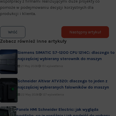
współpracy z firmami realizującymi duże projekty co
pomoże w podejmowaniu decyzji korzystnych dla
produkcji i klienta.
Wróć
Następny artykuł
Zobacz również inne artykuły
Siemens SIMATIC S7-1200 CPU 1214C: dlaczego to
najczęściej wybierany sterownik do maszyn
21 May 2026
151 wyświetlenia
Schneider Altivar ATV320: dlaczego to jeden z
najczęściej wybieranych falowników do maszyn
22 May 2026
127 wyświetlenia
Panele HMI Schneider Electric: jak wygląda
portfolio, co je wyróżnia i jak podejść do wyboru w