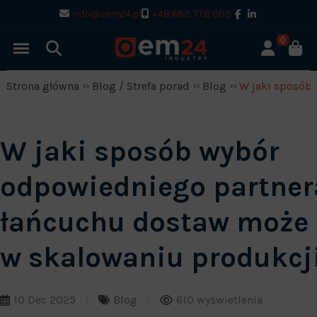
info@oem24.pl
+48 683 778 005
0
Strona główna
Blog / Strefa porad
Blog
W jaki sposób
W jaki sposób wybór
odpowiedniego partner
łańcuchu dostaw może
w skalowaniu produkcj
10 Dec 2025
Blog
610 wyświetlenia