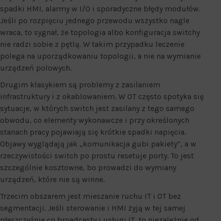
spadki HMI, alarmy w I/O i sporadyczne błędy modułów.
Jeśli po rozpięciu jednego przewodu wszystko nagle
wraca, to sygnał, że topologia albo konfiguracja switchy
nie radzi sobie z pętlą. W takim przypadku leczenie
polega na uporządkowaniu topologii, a nie na wymianie
urządzeń polowych.
Drugim klasykiem są problemy z zasilaniem
infrastruktury i z okablowaniem. W OT często spotyka się
sytuacje, w których switch jest zasilany z tego samego
obwodu, co elementy wykonawcze i przy określonych
stanach pracy pojawiają się krótkie spadki napięcia.
Objawy wyglądają jak „komunikacja gubi pakiety”, a w
rzeczywistości switch po prostu resetuje porty. To jest
szczególnie kosztowne, bo prowadzi do wymiany
urządzeń, które nie są winne.
Trzecim obszarem jest mieszanie ruchu IT i OT bez
segmentacji. Jeśli sterowanie i HMI żyją w tej samej
płaszczyźnie co broadcasty i usługi IT, to niezależnie od