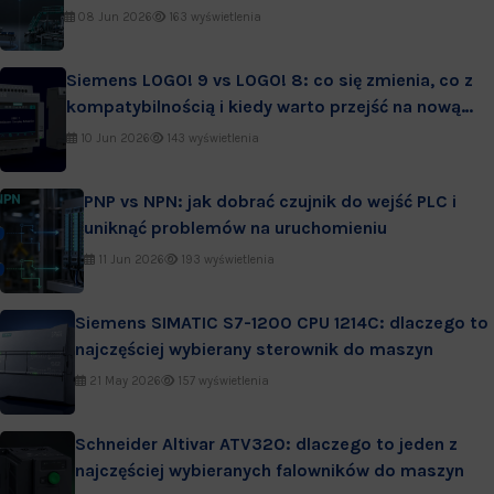
wdrożenia i serwis
08 Jun 2026
163 wyświetlenia
Siemens LOGO! 9 vs LOGO! 8: co się zmienia, co z
kompatybilnością i kiedy warto przejść na nową
generację
10 Jun 2026
143 wyświetlenia
PNP vs NPN: jak dobrać czujnik do wejść PLC i
uniknąć problemów na uruchomieniu
11 Jun 2026
193 wyświetlenia
Siemens SIMATIC S7-1200 CPU 1214C: dlaczego to
najczęściej wybierany sterownik do maszyn
21 May 2026
157 wyświetlenia
Schneider Altivar ATV320: dlaczego to jeden z
najczęściej wybieranych falowników do maszyn