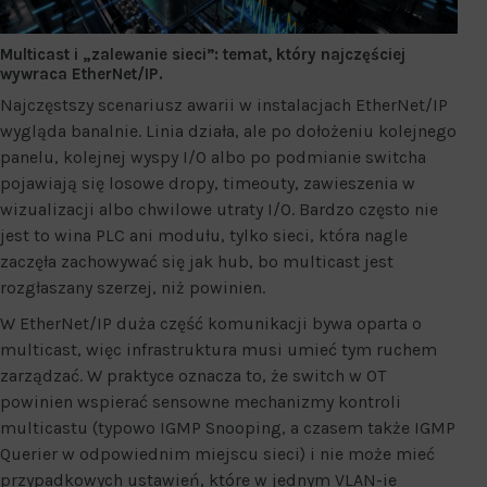
Multicast i „zalewanie sieci”: temat, który najczęściej
wywraca EtherNet/IP.
Najczęstszy scenariusz awarii w instalacjach EtherNet/IP
wygląda banalnie. Linia działa, ale po dołożeniu kolejnego
panelu, kolejnej wyspy I/O albo po podmianie switcha
pojawiają się losowe dropy, timeouty, zawieszenia w
wizualizacji albo chwilowe utraty I/O. Bardzo często nie
jest to wina PLC ani modułu, tylko sieci, która nagle
zaczęła zachowywać się jak hub, bo multicast jest
rozgłaszany szerzej, niż powinien.
W EtherNet/IP duża część komunikacji bywa oparta o
multicast, więc infrastruktura musi umieć tym ruchem
zarządzać. W praktyce oznacza to, że switch w OT
powinien wspierać sensowne mechanizmy kontroli
multicastu (typowo IGMP Snooping, a czasem także IGMP
Querier w odpowiednim miejscu sieci) i nie może mieć
przypadkowych ustawień, które w jednym VLAN-ie