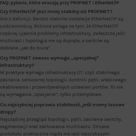
FAQ: pytania, które wracają przy PROFINET i EtherNet/IP
Czy EtherNet/IP jest mniej stabilny niż PROFINET?
Nie z definicji. Bardzo stabilne instalacje EtherNet/IP są
codziennością. Różnica polega na tym, że EtherNet/IP
częściej ujawnia problemy infrastruktury, zwłaszcza jeśli
multicast i topologia nie są dopięte, a switche są
dobrane „jak do biura”.
Czy PROFINET zawsze wymaga „specjalnej”
infrastruktury?
W praktyce wymaga infrastruktury OT, czyli stabilnego
zasilania, sensownej topologii, kontroli pętli, właściwego
okablowania i przewidywalnych ustawień portów. To nie
są wymagania „specjalne”, tylko przemysłowe.
Co najszybciej poprawia stabilność, jeśli mamy losowe
dropy?
Najczęściej przegląd topologii, pętli, zasilania switchy,
segmentacji oraz zachowania multicastu. Zmiana
protokołu praktycznie nigdy nie jest najszybszym