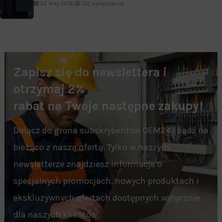
22 May 2026
132 wyświetlenia
Zapisz się do newslettera i
otrzymaj 2%
rabat na Twoje następne zakupy!
Dołącz do grona subskrybentów OEM24 i bądź na
bieżąco z naszą ofertą. Tylko w naszym
newsletterze znajdziesz informacje o
specjalnych promocjach, nowych produktach i
ekskluzywnych ofertach dostępnych wyłącznie
dla naszych klientów.