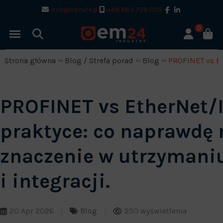
info@oem24.pl
+48 683 778 005
0
Strona główna
Blog / Strefa porad
Blog
PROFINET vs Et
PROFINET vs EtherNet/
praktyce: co naprawdę
znaczenie w utrzymani
i integracji.
20 Apr 2026
Blog
250 wyświetlenia