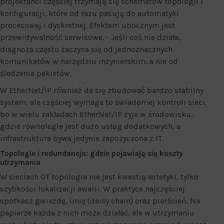
projektanci częściej trzymają się schematów topologii i
konfiguracji, które od razu pasują do automatyki
procesowej i dyskretnej. Efektem ubocznym jest
przewidywalność serwisowa. - Jeśli coś nie działa,
diagnoza często zaczyna się od jednoznacznych
komunikatów w narzędziu inżynierskim, a nie od
śledzenia pakietów.
W EtherNet/IP również da się zbudować bardzo stabilny
system, ale częściej wymaga to świadomej kontroli sieci,
bo w wielu zakładach EtherNet/IP żyje w środowisku,
gdzie równolegle jest dużo usług dodatkowych, a
infrastruktura bywa jedynie zapożyczona z IT.
Topologie i redundancja: gdzie pojawiają się koszty
utrzymania
W sieciach OT topologia nie jest kwestią estetyki, tylko
szybkości lokalizacji awarii. W praktyce najczęściej
spotkasz gwiazdę, linię (daisy chain) oraz pierścień. Na
papierze każda z nich może działać, ale w utrzymaniu