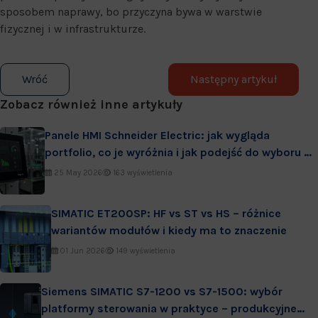
sposobem naprawy, bo przyczyna bywa w warstwie
fizycznej i w infrastrukturze.
Wróć
Następny artykuł
Zobacz również inne artykuły
Panele HMI Schneider Electric: jak wygląda
portfolio, co je wyróżnia i jak podejść do wyboru w
praktyce
25 May 2026
163 wyświetlenia
SIMATIC ET200SP: HF vs ST vs HS – różnice
wariantów modułów i kiedy ma to znaczenie
01 Jun 2026
149 wyświetlenia
Siemens SIMATIC S7-1200 vs S7-1500: wybór
platformy sterowania w praktyce – produkcyjne