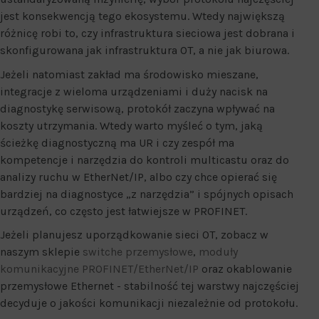
jest konsekwencją tego ekosystemu. Wtedy największą
różnicę robi to, czy infrastruktura sieciowa jest dobrana i
skonfigurowana jak infrastruktura OT, a nie jak biurowa.
Jeżeli natomiast zakład ma środowisko mieszane,
integracje z wieloma urządzeniami i duży nacisk na
diagnostykę serwisową, protokół zaczyna wpływać na
koszty utrzymania. Wtedy warto myśleć o tym, jaką
ścieżkę diagnostyczną ma UR i czy zespół ma
kompetencje i narzędzia do kontroli multicastu oraz do
analizy ruchu w EtherNet/IP, albo czy chce opierać się
bardziej na diagnostyce „z narzędzia” i spójnych opisach
urządzeń, co często jest łatwiejsze w PROFINET.
Jeżeli planujesz uporządkowanie sieci OT, zobacz w
naszym sklepie
switche przemysłowe
,
moduły
komunikacyjne PROFINET/EtherNet/IP
oraz okablowanie
przemysłowe Ethernet - stabilność tej warstwy najczęściej
decyduje o jakości komunikacji niezależnie od protokołu.