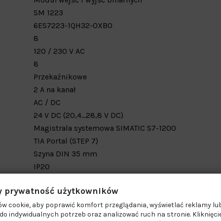
SM 1223
6ES7223-1QH32-0XB0
8
120 / 230 V AC
8
Przekaźnikowe
2 A na kanał
AC / DC
24 V DC (20,4…28,8 V DC)
Magistrala systemowa SIMATIC S7-1200
TIA Portal (STEP 7)
Szyna DIN 35 mm
IP20
ok. 45 mm
 prywatność użytkowników
ok. 100 mm
ok. 75 mm
w cookie, aby poprawić komfort przeglądania, wyświetlać reklamy lub
o indywidualnych potrzeb oraz analizować ruch na stronie. Kliknięci