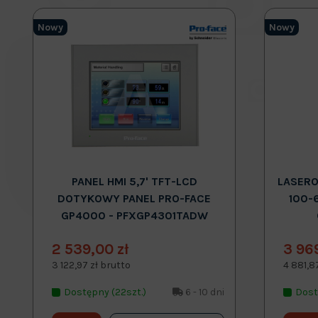
Nowy
Nowy
PANEL HMI 5,7' TFT-LCD
LASERO
DOTYKOWY PANEL PRO-FACE
100-
GP4000 - PFXGP4301TADW
2 539,00 zł
3 96
3 122,97 zł brutto
4 881,8
Dostępny (22szt.)
6 - 10 dni
Dost