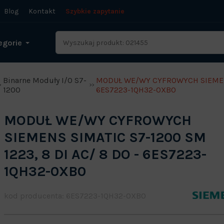
Blog
Kontakt
Szybkie zapytanie
egorie
Binarne Moduły I/O S7-
MODUŁ WE/WY CYFROWYCH SIEMENS 
1200
6ES7223-1QH32-0XB0
MODUŁ WE/WY CYFROWYCH
SIEMENS SIMATIC S7-1200 SM
1223, 8 DI AC/ 8 DO - 6ES7223-
1QH32-0XB0
kod producenta: 6ES7223-1QH32-0XB0