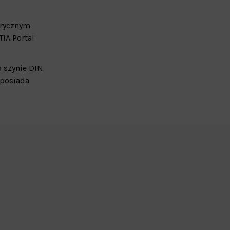
trycznym
IA Portal
 szynie DIN
posiada