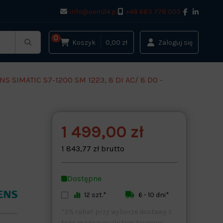
info@oem24.pl
+48 683 778 005
0
Koszyk
0,00 zł
Zaloguj się
SIMATIC S7-1200 SM 1223, 8 DI AC/ 8 DO -
1 499,00 zł
1 843,77 zł brutto
Dostępne
12 szt.*
6 - 10 dni*
*2% rabat przy wyborze dostawy z
tego magazynu (w tym terminie