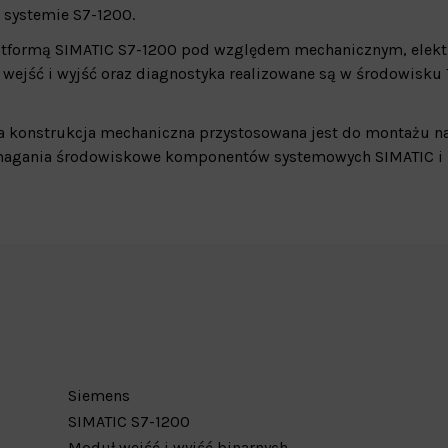
w systemie S7-1200.
platformą SIMATIC S7-1200 pod względem mechanicznym, elek
wejść i wyjść oraz diagnostyka realizowane są w środowisku T
 a konstrukcja mechaniczna przystosowana jest do montażu na
magania środowiskowe komponentów systemowych SIMATIC i 
Siemens
SIMATIC S7-1200
Moduł wejść i wyjść binarnych