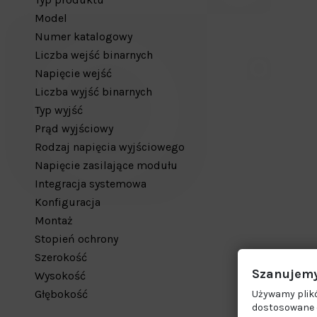
Model
Numer katalogowy
Liczba wejść binarnych
Napięcie wejść
Liczba wyjść binarnych
Typ wyjść
Prąd wyjściowy
Rodzaj napięcia wyjściowego
Napięcie zasilające modułu
Integracja systemowa
Konfiguracja
Montaż
Stopień ochrony
Szerokość
Szanujemy
Wysokość
Głębokość
Używamy plikó
dostosowane d