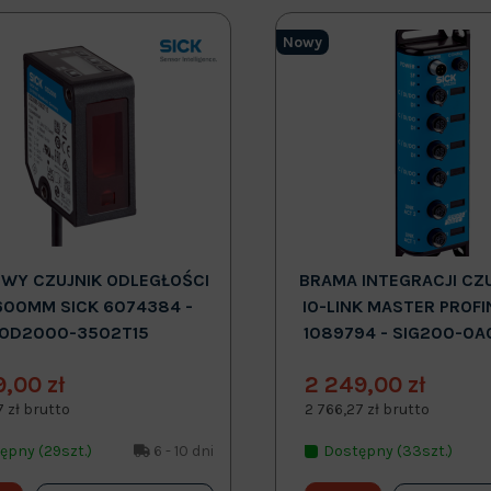
Nowy
WY CZUJNIK ODLEGŁOŚCI
BRAMA INTEGRACJI CZ
600MM SICK 6074384 -
IO-LINK MASTER PROFI
OD2000-3502T15
1089794 - SIG200-0A
9,00 zł
2 249,00 zł
7 zł brutto
2 766,27 zł brutto
ępny (29szt.)
6 - 10 dni
Dostępny (33szt.)