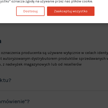
ystko” oznacza zgodę na używanie przez nas plików cookie.
Dostosuj
Zaakceptuj wszystko
a
 oznaczenia producenta są używane wyłącznie w celach identy
jest autoryzowanym dystrybutorem produktów sprzedawanych w
, z nadwyżek magazynowych lub od resellerów
uktu?
amówienie”?