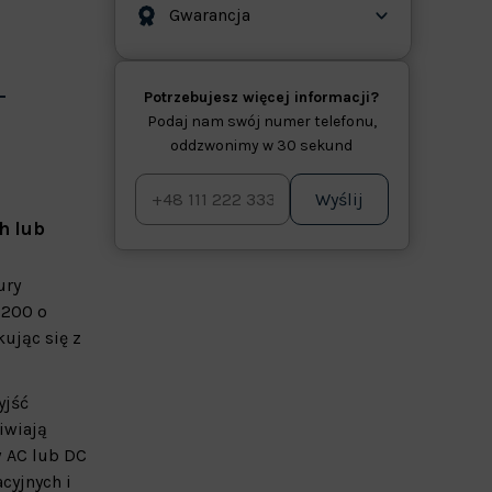
Gwarancja
Potrzebujesz więcej informacji?
Podaj nam swój numer telefonu,
oddzwonimy w 30 sekund
Wyślij
h lub
ury
1200 o
ując się z
yjść
iwiają
w AC lub DC
cyjnych i