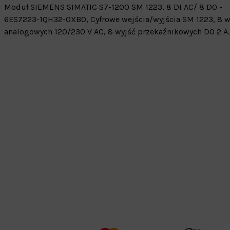
Moduł SIEMENS SIMATIC S7-1200 SM 1223, 8 DI AC/ 8 DO -
6ES7223-1QH32-0XB0, Cyfrowe wejścia/wyjścia SM 1223, 8 w
analogowych 120/230 V AC, 8 wyjść przekaźnikowych DO 2 A.
Warehouse
opcjonalne
Maks. 250 zna
Zapisz dostosowywanie