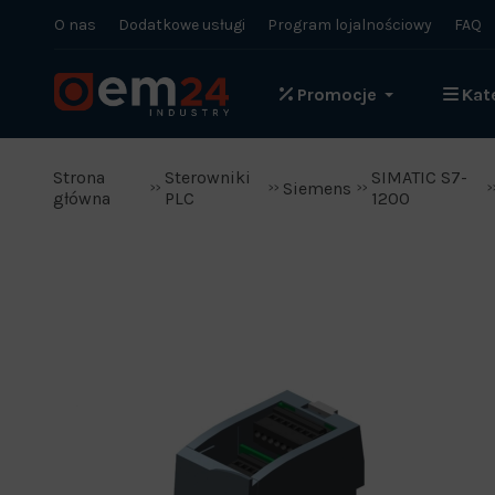
O nas
Dodatkowe usługi
Program lojalnościowy
FAQ
Promocje
Kat
Strona
Sterowniki
SIMATIC S7-
Siemens
główna
PLC
1200