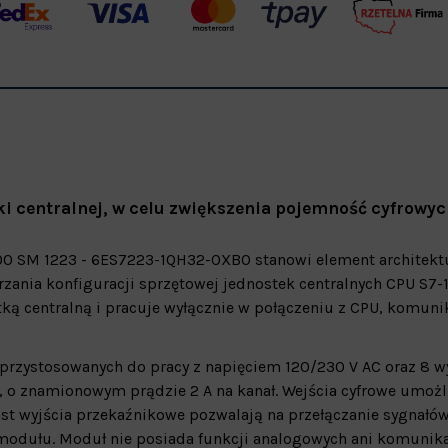
i centralnej, w celu zwiększenia pojemność cyfrowyc
00 SM 1223 - 6ES7223-1QH32-0XB0 stanowi element architekt
rzania konfiguracji sprzętowej jednostek centralnych CPU S7-
tką centralną i pracuje wyłącznie w połączeniu z CPU, komunik
przystosowanych do pracy z napięciem 120/230 V AC oraz 8 w
, o znamionowym prądzie 2 A na kanał. Wejścia cyfrowe umożl
st wyjścia przekaźnikowe pozwalają na przełączanie sygnałó
odułu. Moduł nie posiada funkcji analogowych ani komunika