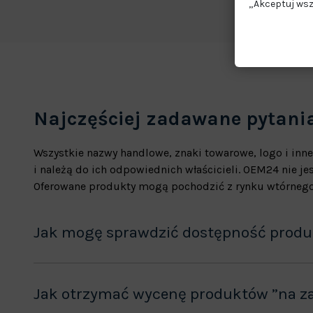
„Akceptuj wsz
Najczęściej zadawane pytani
Wszystkie nazwy handlowe, znaki towarowe, logo i inne
i należą do ich odpowiednich właścicieli. OEM24 nie 
Oferowane produkty mogą pochodzić z rynku wtórnego
Jak mogę sprawdzić dostępność prod
Jak otrzymać wycenę produktów ”na z