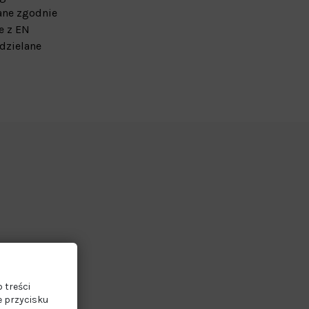
ane zgodnie
e z EN
ydzielane
3G
 treści
e przycisku