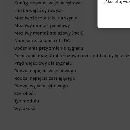
„Akceptuj wsz
Konfigurowalne wejścia cyfrowe
Liczba wejść cyfrowych
Możliwość montażu na szynie
Możliwy montaż panelowy
Możliwy montaż stelażowy (rack)
Napięcie zasilające dla DC
Opóźnienie przy zmianie sygnału
Połączenie magistrali możliwe przez oddzielny łącznik
Prąd wejściowy dla sygnału 1
Rodzaj napięcia wejściowego
Rodzaj napięcia zasilającego
Rodzaj wyjścia cyfrowego
Szerokość
Typ modułu
Wysokość