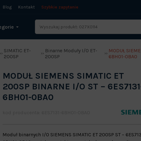
Blog
Kontakt
Szybkie zapytanie
egorie
SIMATIC ET-
Binarne Moduły I/O ET-
MODUŁ SIEMEN
200SP
200SP
6BH01-0BA0
MODUŁ SIEMENS SIMATIC ET
200SP BINARNE I/O ST – 6ES7131
6BH01-0BA0
kod producenta: 6ES7131-6BH01-0BA0
Moduł binarnych I/O SIEMENS SIMATIC ET 200SP ST – 6ES713