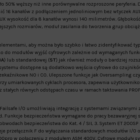
o 50% węższy niż inne porównywalne rozproszone peryferia. D
ić 16 kanałów z podłączeniem jednoliniowym bez wtyczek AU
X wysokość dla 8 kanałów wynosi 140 milimetrów. Głębokość
jszych rozmiarów, moduł zasilania do tworzenia grup obciąże
lementami, aby można było szybko i łatwo zidentyfikować ty
co do modułów wyjść cyfrowych zależnie od wymaganych funkc
BA
) lub standardowej (
ST
) jak również moduły o bardziej rozs
o systemu dostępne są dodatkowo wejścia cyfrowe do czujnik
zekaźnikowe NO i CO. Ulepszone funkcje jak Oversampling czyl
przy umiarkowanych cyklach procesora, zapewnia użytkowniko
z stałych równych odstępach czasu w ramach taktowania PRO
ilsafe I/O umożliwiają integrację z systemami związanymi 
d. Funkcje bezpieczeństwa wymagane do pracy bezawaryjnej 
wodach bezpieczeństwa do Kat. 4 / SIL 3. System ET 200SP 
ieje przełącznik F do wyłączania standardowych modułów I/O 
200pro w połączeniu z modułem ASM 400V. Cyfrowe moduły s