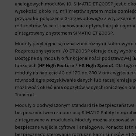
analogowych modułów IO. SIMATIC ET 200SP jest o okoł
wysokości około 115 milimetrów system może pomieśc
przypadku połączenia 3-przewodowego z wtyczkami AU
milimetrów. W celu zachowania optymalnie jak najmnie
zintegrowany z systemem SIMATIC ET 200SP.
Moduły peryferyjne są oznaczone różnymi kolorowymi e
Rozproszony system I/O ET 200SP oferuje duży wybór 
Dostępne są moduły o funkcjonalności podstawowej (
funkcjach (
HF High Feature
/
HS High Speed
). Dla teg
moduły na napięcie AC od 120 do 230 V oraz wyjścia pr
równoodległe pozyskiwanie danych lub raczej emisja 
możliwość określenia odczytów w synchronicznych ora
Transmit.
Moduły o podwyższonym standardzie bezpieczeństwa Fa
bezpieczeństwem za pomocą SIMATIC Safety Integrate
zintegrowane w modułach. Moduły można stosować w ob
bezpieczne wejścia cyfrowe i analogowe, Ponadto istn
bezpiecznego sterowania rozrusznikami silników ET 