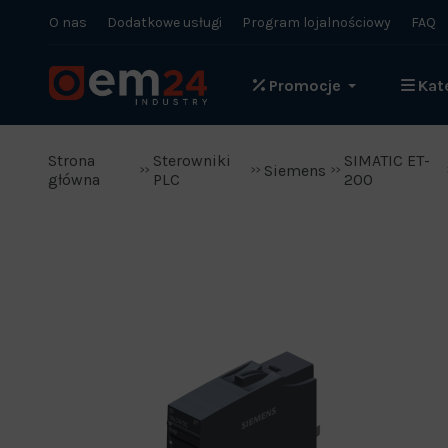
O nas
Dodatkowe usługi
Program lojalnościowy
FAQ
Promocje
Kat
Strona
Sterowniki
SIMATIC ET-
Siemens
główna
PLC
200