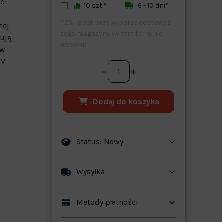
ać
10 szt.*
6 - 10 dni*
*2% rabat przy wyborze dostawy z
nej
tego magazynu (w tym terminie
zują
wysyłki)
ów
4V
Dodaj do koszyka
Status: Nowy
ków
Wysyłka
Metody płatności