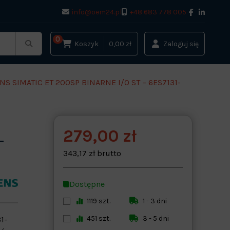
info@oem24.pl
+48 683 778 005
0
Koszyk
0,00 zł
Zaloguj się
S SIMATIC ET 200SP BINARNE I/O ST – 6ES7131-
279,00 zł
-
343,17 zł brutto
Dostępne
1119 szt.
1 - 3 dni
451 szt.
3 - 5 dni
1-