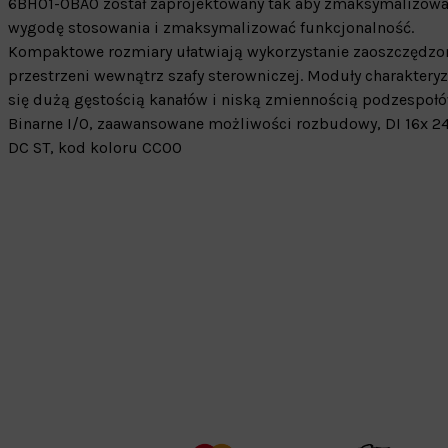
6BH01-0BA0 został zaprojektowany tak aby zmaksymalizow
wygodę stosowania i zmaksymalizować funkcjonalność.
Kompaktowe rozmiary ułatwiają wykorzystanie zaoszczędzo
przestrzeni wewnątrz szafy sterowniczej. Moduły charaktery
się dużą gęstością kanałów i niską zmiennością podzespoł
Binarne I/O, zaawansowane możliwości rozbudowy, DI 16x 2
DC ST, kod koloru CC00
Warehouse
opcjonalne
Maks. 250 zna
Zapisz dostosowywanie