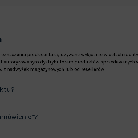
a
 oznaczenia producenta są używane wyłącznie w celach identy
jest autoryzowanym dystrybutorem produktów sprzedawanych w
, z nadwyżek magazynowych lub od resellerów
uktu?
amówienie”?