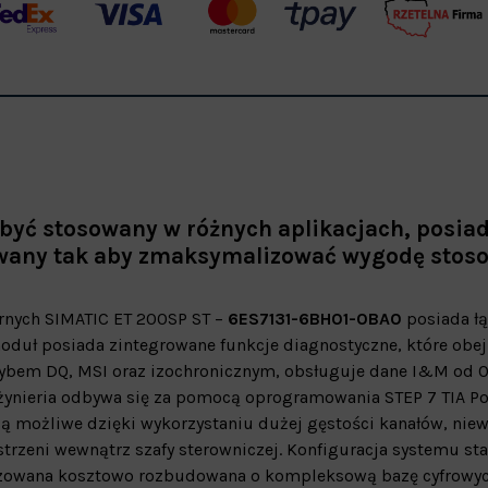
być stosowany w różnych aplikacjach, posia
towany tak aby zmaksymalizować wygodę stoso
arnych SIMATIC ET 200SP ST –
6ES7131-6BH01-0BA0
posiada łą
moduł posiada zintegrowane funkcje diagnostyczne, które obe
trybem DQ, MSI oraz izochronicznym, obsługuje dane I&M od 0
nżynieria odbywa się za pomocą oprogramowania STEP 7 TIA Po
ą możliwe dzięki wykorzystaniu dużej gęstości kanałów, niew
trzeni wewnątrz szafy sterowniczej. Konfiguracja systemu sta
lizowana kosztowo rozbudowana o kompleksową bazę cyfrowyc