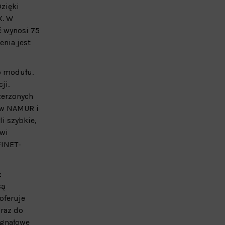
zięki
X. W
 wynosi 75
nia jest
p modułu.
ji.
zerzonych
ów NAMUR i
i szybkie,
wi
FINET-
z
są
oferuje
oraz do
ygnałowe