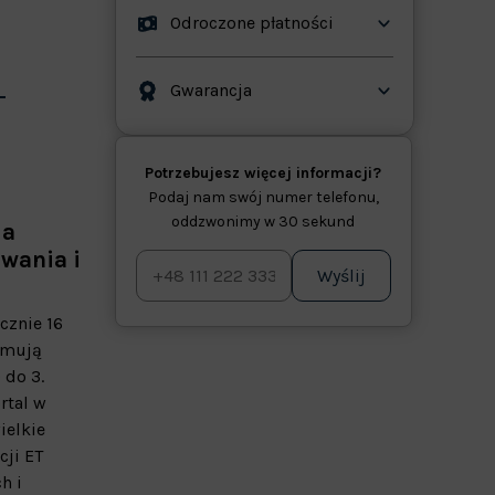
Odroczone płatności
Gwarancja
Potrzebujesz więcej informacji?
Podaj nam swój numer telefonu,
oddzwonimy w 30 sekund
da
wania i
Wyślij
cznie 16
jmują
 do 3.
rtal w
ielkie
cji ET
h i