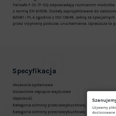
Failsafe F-DI /F-DQ odpowiadają rozmiarom modułów s
z normą EN 61508. Zostały zaprojektowane do zastos
62061 i PL e zgodnie z ISO 13849. Jedną ze specjalnych
przez inżynierię podczas uruchamiania. Upraszcza to pr
Specyfikacja
Akcesoria systemowe
Dozwolone napięcie wejściowe
Głębokość
Szanujemy
Kategoria ochrony przeciwwybuchowej dla gazów
Używamy plikó
Kategoria ochrony przeciwwybuchowej dla pyłów
dostosowane d