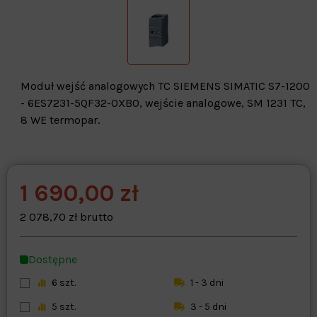
Moduł wejść analogowych TC SIEMENS SIMATIC S7-1200
- 6ES7231-5QF32-0XB0, wejście analogowe, SM 1231 TC,
8 WE termopar.
1 690,00 zł
Warehouse
opcjonalne
Maks. 250 znaków
2 078,70 zł brutto
Zapisz dostosowywanie
Dostępne
6 szt.
1 - 3 dni
5 szt.
3 - 5 dni