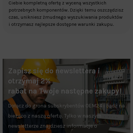
Ciebie kompletną ofertę z wyceną wszystkich
potrzebnych komponentów. Dzięki temu oszczędzisz
czas, unikniesz żmudnego wyszukiwania produktów
i otrzymasz najlepsze dostępne warunki zakupu.
Zapisz się do newslettera i
otrzymaj 2%
rabat na Twoje następne zakupy!
Dołącz do grona subskrybentów OEM24 i bądź na
bieżąco z naszą ofertą. Tylko w naszym
newsletterze znajdziesz informacje o