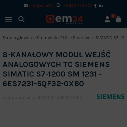
info@oem24.pl
+48 683 778 005
0
Strona główna
Sterowniki PLC
Siemens
SIMATIC S7-12
8-KANAŁOWY MODUŁ WEJŚĆ
ANALOGOWYCH TC SIEMENS
SIMATIC S7-1200 SM 1231 -
6ES7231-5QF32-0XB0
kod producenta: 6ES7231-5QF32-0XB0