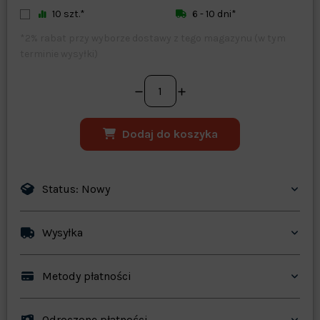
10 szt.*
6 - 10 dni*
*2% rabat przy wyborze dostawy z tego magazynu (w tym
terminie wysyłki)
Dodaj do koszyka
Status: Nowy
Wysyłka
Metody płatności
Odroczone płatności