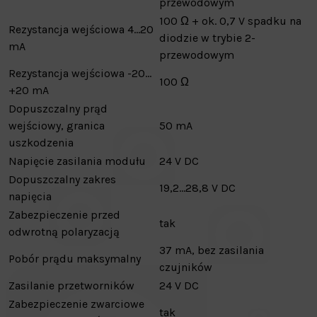
przewodowym
100 Ω + ok. 0,7 V spadku na
Rezystancja wejściowa 4…20
diodzie w trybie 2-
mA
przewodowym
Rezystancja wejściowa -20…
100 Ω
+20 mA
Dopuszczalny prąd
wejściowy, granica
50 mA
uszkodzenia
Napięcie zasilania modułu
24 V DC
Dopuszczalny zakres
19,2…28,8 V DC
napięcia
Zabezpieczenie przed
tak
odwrotną polaryzacją
37 mA, bez zasilania
Pobór prądu maksymalny
czujników
Zasilanie przetworników
24 V DC
Zabezpieczenie zwarciowe
tak