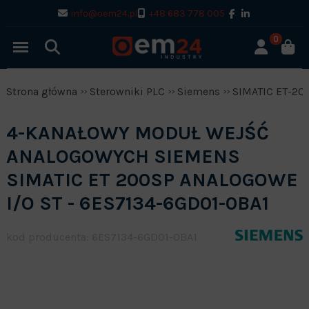
info@oem24.pl
+48 683 778 005
0
Strona główna
Sterowniki PLC
Siemens
SIMATIC ET-20
4-KANAŁOWY MODUŁ WEJŚĆ
ANALOGOWYCH SIEMENS
SIMATIC ET 200SP ANALOGOWE
I/O ST - 6ES7134-6GD01-0BA1
kod producenta: 6ES7134-6GD01-0BA1