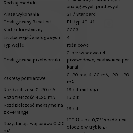
Rodzaj modułu
analogowych prądowych
Klasa wykonania
ST / Standard
Obsługiwany BaseUnit
BU typ A0, A1
Kod kolorystyczny
CC03
Liczba wejść analogowych
4
Typ wejść
różnicowe
2-przewodowe i 4-
Obsługiwane przetworniki
przewodowe, nastawiane per
kanał
0…20 mA, 4…20 mA, -20…+20
Zakresy pomiarowe
mA
Rozdzielczość 0…20 mA
16 bit incl. sign
Rozdzielczość 4…20 mA
15 bit
Rozdzielczość maksymalna
16 bit
z overrange
100 Ω + ok. 0,7 V spadku na
Rezystancja wejściowa 0…20
diodzie w trybie 2-
mA