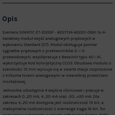
Opis
Siemens SIMATIC ET-200SP - 6ES7134-6GD01-0BA1 to 4-
kanałowy moduł wejść analogowych prądowych w
wykonaniu Standard (ST). Moduł obsługuje pomiar
sygnałów prądowych z przetworników 2- i 4-
przewodowych, współpracuje z BaseUnit typu A0 i A1,
wykorzystuje kod kolorystyczny CC03. Obudowa modułu o
szerokości 15 mm wpisuje się w zwarte stacje rozproszone
z kilkoma torami analogowymi w niewielkiej przestrzeni
montażowej.
Jednostka udostępnia 4 wejścia różnicowe i pracuje w
zakresach 0…20 mA, 4…20 mA oraz -20…+20 mA. Dla
zakresu 4…20 mA dostępna jest rozdzielczość 15 bit, a
maksymalna rozdzielczość z overrange sięga 16 bit. Tor
pomiarowy wykorzystuje zasadę całkowania Sigma-Delta,