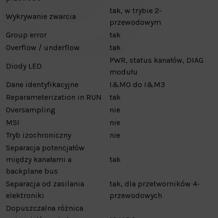
tak, w trybie 2-
Wykrywanie zwarcia
przewodowym
Group error
tak
Overflow / underflow
tak
PWR, status kanałów, DIAG
Diody LED
modułu
Dane identyfikacyjne
I&M0 do I&M3
Reparameterization in RUN
tak
Oversampling
nie
MSI
nie
Tryb izochroniczny
nie
Separacja potencjałów
między kanałami a
tak
backplane bus
Separacja od zasilania
tak, dla przetworników 4-
elektroniki
przewodowych
Dopuszczalna różnica