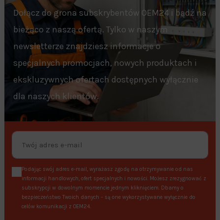
Dołącz do grona subskrybentów OEM24 i bądź na
bieżąco z naszą ofertą. Tylko w naszym
newsletterze znajdziesz informacje o
specjalnych promocjach, nowych produktach i
ekskluzywnych ofertach dostępnych wyłącznie
dla naszych klientów.
Podając swój adres e-mail, wyrażasz zgodę na otrzymywanie od nas
informacji handlowych, ofert specjalnych i nowości. Możesz zrezygnować z
subskrypcji w dowolnym momencie jednym kliknięciem. Dbamy o
bezpieczeństwo Twoich danych – są one wykorzystywane wyłącznie do
celów komunikacji z OEM24.