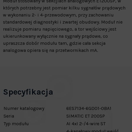
Moduł stosowany w sekcjiach analogowych ET200SP, w
których potrzebny jest pomiar kilku sygnałów prądowych
w wykonaniu 2- i 4-przewodowym, przy zachowaniu
standardowej diagnostyki i zwartej obudowy. Moduł nie
realizuje pomiaru napięciowego, a tor wejściowy jest
ukierunkowany wyłącznie na sygnały prądowe, co
upraszcza dobór modułu tam, gdzie cała sekcja
analogowa opiera się na przetwornikach mA.
Specyfikacja
Numer katalogowy
6ES7134-6GD01-0BA1
Seria
SIMATIC ET 200SP
Typ modułu
AI 4xI 2-/4-wire ST
4-kanałowy moduł wejść