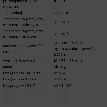
potencjałów między
10 V DC
wejściami
Test izolacji
707 V DC
Temperatura pracy przy
-30…60°C
montażu poziomym
Temperatura pracy przy
-30…50°C
montażu pionowym
5000 m n.p.m., z
Maksymalna wysokość
ograniczeniami powyżej
instalacji
2000 m
Wymiary (S × W × G)
15 × 73 × 58 mm
Masa
ok. 31 g
Integracja w TIA Portal
od V14
Integracja w STEP 7
od V5.6
Integracja w PCS 7
od V8.1 SP1