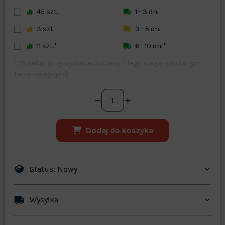
45 szt.
1 - 3 dni
3 szt.
3 - 5 dni
11 szt.*
6 - 10 dni*
*2% rabat przy wyborze dostawy z tego magazynu (w tym
terminie wysyłki)
Dodaj do koszyka
Status: Nowy
Wysyłka