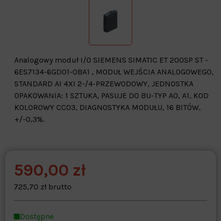
Analogowy moduł I/O SIEMENS SIMATIC ET 200SP ST -
6ES7134-6GD01-0BA1 , MODUŁ WEJŚCIA ANALOGOWEGO,
STANDARD AI 4XI 2-/4-PRZEWODOWY, JEDNOSTKA
OPAKOWANIA: 1 SZTUKA, PASUJE DO BU-TYP A0, A1, KOD
KOLOROWY CC03, DIAGNOSTYKA MODUŁU, 16 BITÓW,
+/-0,3%.
590,00 zł
Warehouse
opcjonalne
Maks. 250 znaków
725,70 zł brutto
Zapisz dostosowywanie
Dostępne