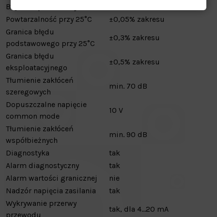
Błąd temperaturowy
±0,005%/K
Powtarzalność przy 25°C
±0,05% zakresu
Granica błędu
±0,3% zakresu
podstawowego przy 25°C
Granica błędu
±0,5% zakresu
eksploatacyjnego
Tłumienie zakłóceń
min. 70 dB
szeregowych
Dopuszczalne napięcie
10 V
common mode
Tłumienie zakłóceń
min. 90 dB
współbieżnych
Diagnostyka
tak
Alarm diagnostyczny
tak
Alarm wartości granicznej
nie
Nadzór napięcia zasilania
tak
Wykrywanie przerwy
tak, dla 4…20 mA
przewodu