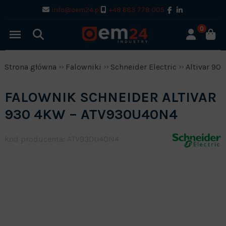
info@oem24.pl
+48 683 778 005
0
Strona główna
Falowniki
Schneider Electric
Altivar 900
FALOWNIK SCHNEIDER ALTIVAR
930 4KW – ATV930U40N4
kod producenta: ATV930U40N4