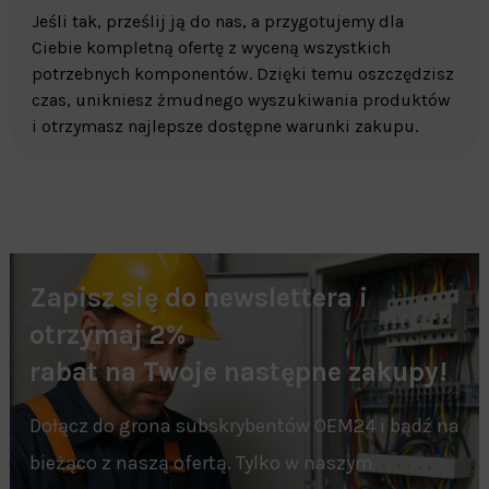
Jeśli tak, prześlij ją do nas, a przygotujemy dla
Ciebie kompletną ofertę z wyceną wszystkich
potrzebnych komponentów. Dzięki temu oszczędzisz
czas, unikniesz żmudnego wyszukiwania produktów
i otrzymasz najlepsze dostępne warunki zakupu.
Zapisz się do newslettera i
otrzymaj 2%
rabat na Twoje następne zakupy!
Dołącz do grona subskrybentów OEM24 i bądź na
bieżąco z naszą ofertą. Tylko w naszym