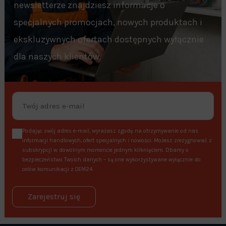
newsletterze znajdziesz informacje o
specjalnych promocjach, nowych produktach i
ekskluzywnych ofertach dostępnych wyłącznie
dla naszych klientów.
Podając swój adres e-mail, wyrażasz zgodę na otrzymywanie od nas
informacji handlowych, ofert specjalnych i nowości. Możesz zrezygnować z
subskrypcji w dowolnym momencie jednym kliknięciem. Dbamy o
bezpieczeństwo Twoich danych – są one wykorzystywane wyłącznie do
celów komunikacji z OEM24.
Zarejestruj się