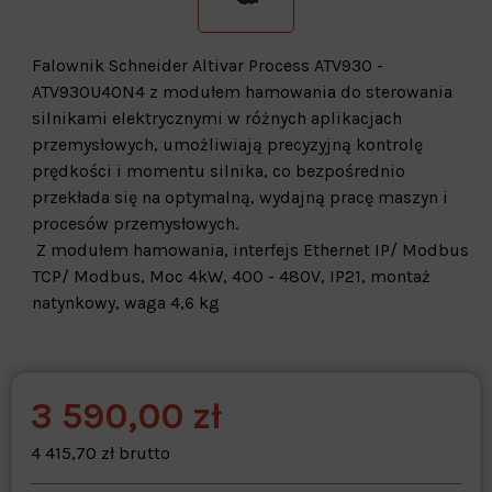
Falownik Schneider Altivar Process ATV930 -
ATV930U40N4 z modułem hamowania do sterowania
silnikami elektrycznymi w różnych aplikacjach
przemysłowych, umożliwiają precyzyjną kontrolę
prędkości i momentu silnika, co bezpośrednio
przekłada się na optymalną, wydajną pracę maszyn i
procesów przemysłowych.
Z modułem hamowania, interfejs Ethernet IP/ Modbus
TCP/ Modbus, Moc 4kW, 400 - 480V, IP21, montaż
natynkowy, waga 4,6 kg
3 590,00 zł
Warehouse
opcjonalne
Maks. 250 znaków
4 415,70 zł brutto