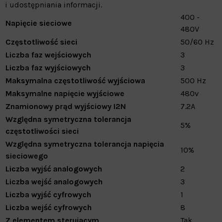
i udostępniania informacji.
400 -
Napięcie sieciowe
480V
Częstotliwość sieci
50/60 Hz
Liczba faz wejściowych
3
Liczba faz wyjściowych
3
Maksymalna częstotliwość wyjściowa
500 Hz
Maksymalne napięcie wyjściowe
480v
Znamionowy prąd wyjściowy I2N
7.2A
Względna symetryczna tolerancja
5%
częstotliwości sieci
Względna symetryczna tolerancja napięcia
10%
sieciowego
Liczba wyjść analogowych
2
Liczba wejść analogowych
3
Liczba wyjść cyfrowych
1
Liczba wejść cyfrowych
8
Z elementem sterującym
Tak