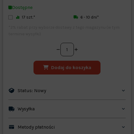
Zapisz dostosowywanie
Dostępne
17 szt.*
6 - 10 dni*
*2% rabat przy wyborze dostawy z tego magazynu (w tym
terminie wysyłki)
Dodaj do koszyka
Status: Nowy
Wysyłka
Metody płatności