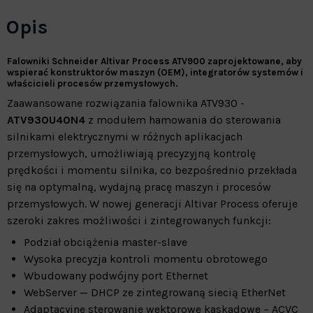
Opis
Falowniki Schneider Altivar Process ATV900 zaprojektowane, aby
wspierać konstruktorów maszyn (OEM), integratorów systemów i
właścicieli procesów przemysłowych.
Zaawansowane rozwiązania falownika ATV930 -
ATV930U40N4
z modułem hamowania do sterowania
silnikami elektrycznymi w różnych aplikacjach
przemysłowych, umożliwiają precyzyjną kontrolę
prędkości i momentu silnika, co bezpośrednio przekłada
się na optymalną, wydajną pracę maszyn i procesów
przemysłowych. W nowej generacji Altivar Process oferuje
szeroki zakres możliwości i zintegrowanych funkcji:
Podział obciążenia master-slave
Wysoka precyzja kontroli momentu obrotowego
Wbudowany podwójny port Ethernet
WebServer — DHCP ze zintegrowaną siecią EtherNet
Adaptacyjne sterowanie wektorowe kaskadowe – ACVC