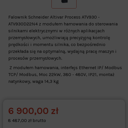
Falownik Schneider Altivar Process ATV930 -
ATV930D22N4 z modułem hamowania do sterowania
silnikami elektrycznymi w różnych aplikacjach
przemysłowych, umożliwiają precyzyjną kontrolę
prędkości i momentu silnika, co bezpośrednio
przekłada się na optymalną, wydajną pracę maszyn i
procesów przemysłowych.
Z modułem hamowania, interfejs Ethernet IP/ Modbus
TCP/ Modbus, Moc 22kW, 380 - 480V, IP21, montaż
natynkowy, waga 14,3 kg
6 900,00 zł
Warehouse
opcjonalne
Maks. 250 znaków
8 487,00 zł brutto