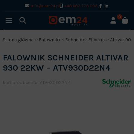
info@oem24.pl
+48 683 778 005
0
Strona główna
Falowniki
Schneider Electric
Altivar 900
FALOWNIK SCHNEIDER ALTIVAR
930 22KW – ATV930D22N4
kod producenta: ATV930D22N4