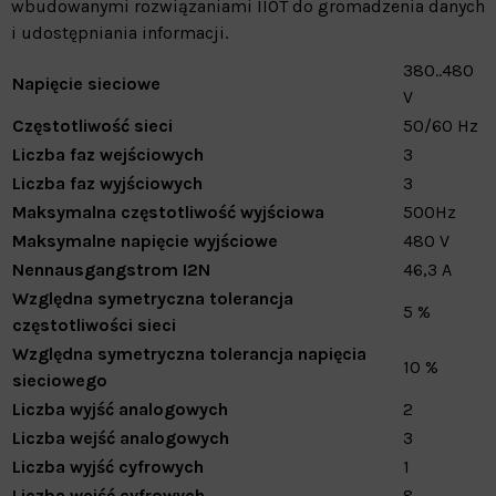
wbudowanymi rozwiązaniami IIOT do gromadzenia danych
i udostępniania informacji.
380..480
Napięcie sieciowe
V
Częstotliwość sieci
50/60 Hz
Liczba faz wejściowych
3
Liczba faz wyjściowych
3
Maksymalna częstotliwość wyjściowa
500Hz
Maksymalne napięcie wyjściowe
480 V
Nennausgangstrom I2N
46,3 A
Względna symetryczna tolerancja
5 %
częstotliwości sieci
Względna symetryczna tolerancja napięcia
10 %
sieciowego
Liczba wyjść analogowych
2
Liczba wejść analogowych
3
Liczba wyjść cyfrowych
1
Liczba wejść cyfrowych
8