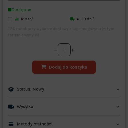
Zapisz dostosowywanie
Dostępne
12 szt.*
6 - 10 dni*
*2% rabat przy wyborze dostawy z tego magazynu (w tym
terminie wysyłki)
Dodaj do koszyka
Status: Nowy
Wysyłka
Metody płatności