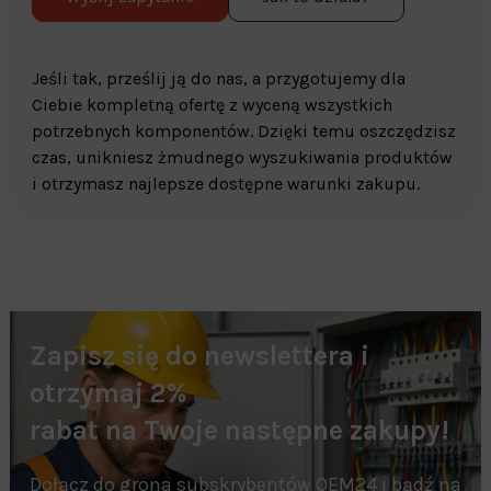
Jeśli tak, prześlij ją do nas, a przygotujemy dla
Ciebie kompletną ofertę z wyceną wszystkich
potrzebnych komponentów. Dzięki temu oszczędzisz
czas, unikniesz żmudnego wyszukiwania produktów
i otrzymasz najlepsze dostępne warunki zakupu.
Zapisz się do newslettera i
otrzymaj 2%
rabat na Twoje następne zakupy!
Dołącz do grona subskrybentów OEM24 i bądź na