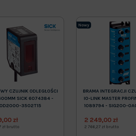
Nowy
WY CZUJNIK ODLEGŁOŚCI
BRAMA INTEGRACJI CZ
600MM SICK 6074384 -
IO-LINK MASTER PROFI
OD2000-3502T15
1089794 - SIG200-0A
9,00 zł
2 249,00 zł
7 zł brutto
2 766,27 zł brutto