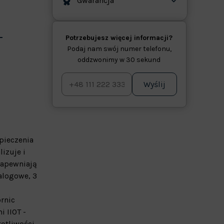
Gwarancja
Potrzebujesz więcej informacji?
Podaj nam swój numer telefonu,
oddzwonimy w 30 sekund
Wyślij
pieczenia
izuje i
zapewniają
alogowe, 3
rnic
 IIOT -
totliwości