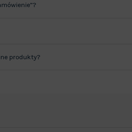
amówienie”?
ane produkty?