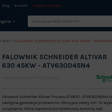
Blog
Kontakt
Szybkie zapytanie
egorie
ar 600
FALOWNIK SCHNEIDER ALTIVAR 630 45KW - ATV630D
FALOWNIK SCHNEIDER ALTIVAR
630 45KW - ATV630D45N4
kod producenta: ATV630D45N4
Falownik Schneider Altivar Process ATV600 -ATV630D45N4 t
następna generacja przetwornic oferująca zalety IIoT. To wyd
urządzenie, które zapewnia kompleksową kontrolę nad