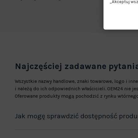
„Akceptuj wsz
Najczęściej zadawane pytani
Wszystkie nazwy handlowe, znaki towarowe, logo i inne
i należą do ich odpowiednich właścicieli. OEM24 nie 
Oferowane produkty mogą pochodzić z rynku wtórnego
Jak mogę sprawdzić dostępność prod