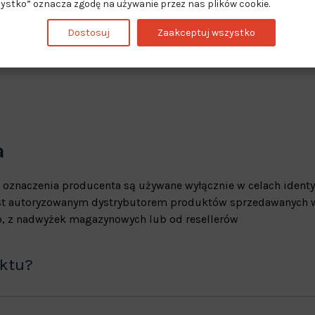
ystko” oznacza zgodę na używanie przez nas plików cookie.
Dostosuj
Zaakceptuj wszystko
a
 oznaczenia producenta są używane wyłącznie w celach identy
jest autoryzowanym dystrybutorem produktów sprzedawanych w
, z nadwyżek magazynowych lub od resellerów
uktu?