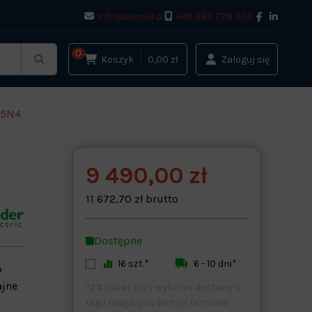
info@oem24.pl
+48 683 778 005
0
Koszyk
0,00 zł
Zaloguj się
45N4
9 490,00 zł
11 672,70 zł brutto
Dostępne
16 szt.*
6 - 10 dni*
o
ajne
*2% rabat przy wyborze dostawy z
tego magazynu (w tym terminie