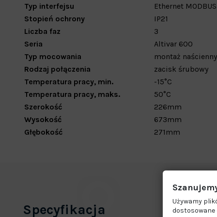
Typ interfejsu
Ethernet
MODBU
Stopień ochrony
IP21
Liczba faz
3
Seria
Altivar 600
Typ mocowania
montaż naścienny
Rodzaj połączenia
zacisk śrubowy
Temperatura pracy, min.
-15
°C
Temperatura pracy, maks.
50
°C
Szerokość
226
mm
Wysokość
673
mm
Głębokość
271mm
Szanujemy
Używamy plikó
Specyfikacja
dostosowane d