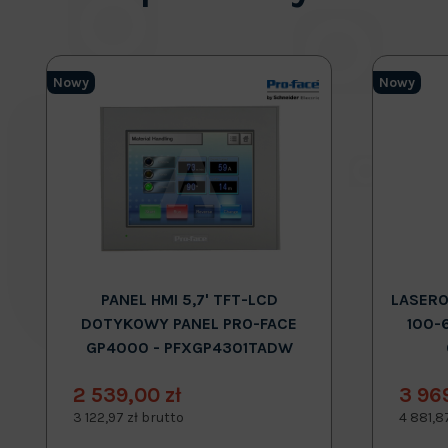
Nowy
Nowy
PANEL HMI 5,7' TFT-LCD
LASERO
DOTYKOWY PANEL PRO-FACE
100-
GP4000 - PFXGP4301TADW
2 539,00 zł
3 96
3 122,97 zł brutto
4 881,8