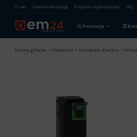
O nas
Dodatkowe usługi
Program lojalnościowy
FAQ
Promocje
Kat
Strona główna
Falowniki
Schneider Electric
Altiv