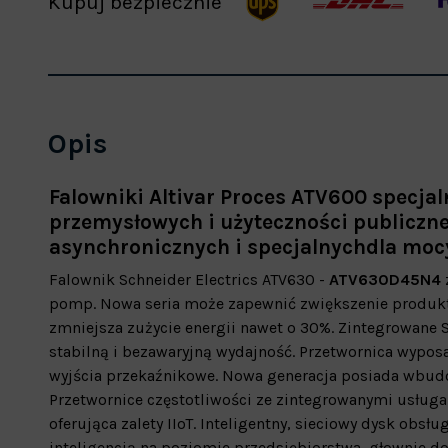
Kupuj bezpiecznie
Opis
Falowniki Altivar
Proces ATV600 specjaln
przemysłowych i użyteczności publiczne
asynchronicznych i specjalnych
dla moc
Falownik Schneider Electrics ATV630 -
ATV630D45N4
pomp. Nowa seria może zapewnić zwiększenie produkty
zmniejsza zużycie energii nawet o 30%. Zintegrowane S
stabilną i bezawaryjną wydajność. Przetwornica wyposa
wyjścia przekaźnikowe. Nowa generacja posiada wbu
Przetwornice częstotliwości ze zintegrowanymi usługam
oferująca zalety IIoT. Inteligentny, sieciowy dysk ob
inteligencją na poziomie przedsiębiorstwa, głownie do