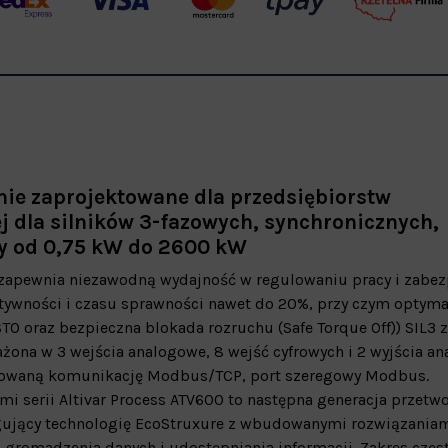
ie zaprojektowane dla przedsiębiorstw
j dla silników 3-fazowych, synchronicznych,
y od 0,75 kW do 2600 kW
zapewnia niezawodną wydajność w regulowaniu pracy i zabez
wności i czasu sprawności nawet do 20%, przy czym optymal
TO oraz bezpieczna blokada rozruchu (Safe Torque Off)) SIL3 
żona w 3 wejścia analogowe, 8 wejść cyfrowych i 2 wyjścia an
dowaną komunikację Modbus/TCP, port szeregowy Modbus.
i serii Altivar Process ATV600 to następna generacja przetwo
sługujący technologię EcoStruxure z wbudowanymi rozwiązaniami
 gromadzenia danych i udostępniania informacji. Zakres częs