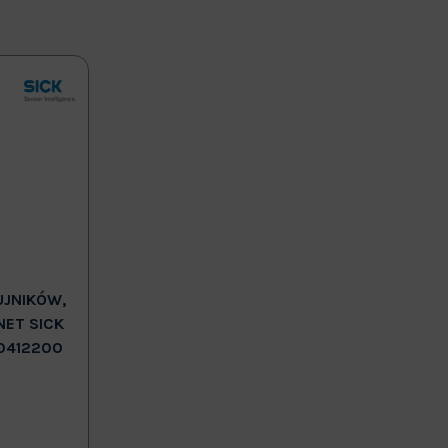
UJNIKÓW,
NET SICK
0412200