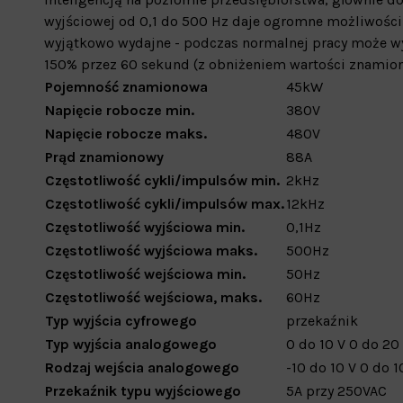
wyjściowej od 0,1 do 500 Hz daje ogromne możliwości 
wyjątkowo wydajne - podczas normalnej pracy może wyt
150% przez 60 sekund (z obniżeniem wartości znamion
Pojemność znamionowa
45
kW
Napięcie robocze min.
380
V
Napięcie robocze maks.
480
V
Prąd znamionowy
88
A
Częstotliwość cykli/impulsów min.
2
kHz
Częstotliwość cykli/impulsów max.
12
kHz
Częstotliwość wyjściowa min.
0,1
Hz
Częstotliwość wyjściowa maks.
500
Hz
Częstotliwość wejściowa min.
50
Hz
Częstotliwość wejściowa, maks.
60
Hz
Typ wyjścia cyfrowego
przekaźnik
Typ wyjścia analogowego
0 do 10 V
0 do 20
Rodzaj wejścia analogowego
-10 do 10 V
0 do 1
Przekaźnik typu wyjściowego
5A przy 250VAC