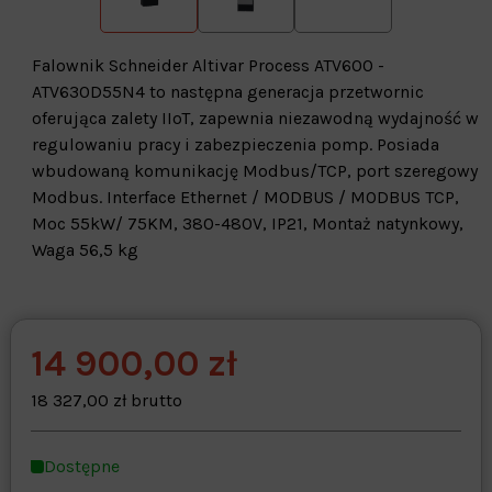
Falownik Schneider Altivar Process ATV600 -
ATV630D55N4 to następna generacja przetwornic
oferująca zalety IIoT, zapewnia niezawodną wydajność w
regulowaniu pracy i zabezpieczenia pomp. Posiada
wbudowaną komunikację Modbus/TCP, port szeregowy
Modbus. Interface Ethernet / MODBUS / MODBUS TCP,
Moc 55kW/ 75KM, 380-480V, IP21, Montaż natynkowy,
Waga 56,5 kg
14 900,00 zł
Warehouse
opcjonalne
Maks. 250 znaków
18 327,00 zł brutto
Zapisz dostosowywanie
Dostępne