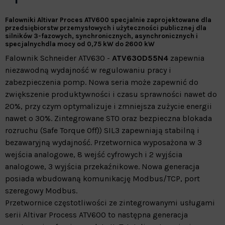
Falowniki Altivar
Proces ATV600 specjalnie zaprojektowane dla
przedsiębiorstw przemysłowych i użyteczności publicznej dla
silników 3-fazowych, synchronicznych, asynchronicznych i
specjalnych
dla mocy od 0,75 kW do 2600 kW
Falownik Schneider ATV630 -
ATV630D55N4
zapewnia
niezawodną wydajność w regulowaniu pracy i
zabezpieczenia pomp. Nowa seria może zapewnić do
zwiększenie produktywności i czasu sprawności nawet do
20%, przy czym optymalizuje i zmniejsza zużycie energii
nawet o 30%. Zintegrowane STO oraz bezpieczna blokada
rozruchu (Safe Torque Off)) SIL3 zapewniają stabilną i
bezawaryjną wydajność. Przetwornica wyposażona w 3
wejścia analogowe, 8 wejść cyfrowych i 2 wyjścia
analogowe, 3 wyjścia przekaźnikowe. Nowa generacja
posiada wbudowaną komunikację Modbus/TCP, port
szeregowy Modbus.
Przetwornice częstotliwości ze zintegrowanymi usługami
serii Altivar Process ATV600 to następna generacja