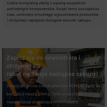
Ciebie kompletną ofertę z wyceną wszystkich
potrzebnych komponentów. Dzięki temu oszczędzisz
czas, unikniesz żmudnego wyszukiwania produktów
i otrzymasz najlepsze dostępne warunki zakupu.
Zapisz się do newslettera i
otrzymaj 2%
rabat na Twoje następne zakupy!
Dołącz do grona subskrybentów OEM24 i bądź na
bieżąco z naszą ofertą. Tylko w naszym
newsletterze znajdziesz informacje o