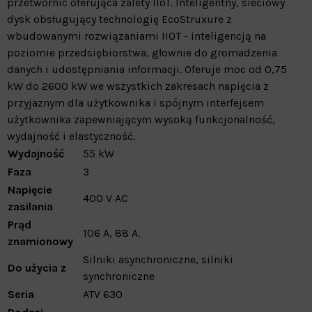
przetwornic oferująca zalety IIoT. Inteligentny, sieciowy
dysk obsługujący technologię EcoStruxure z
wbudowanymi rozwiązaniami IIOT - inteligencją na
poziomie przedsiębiorstwa, głownie do gromadzenia
danych i udostępniania informacji. Oferuje moc od 0,75
kW do 2600 kW we wszystkich zakresach napięcia z
przyjaznym dla użytkownika i spójnym interfejsem
użytkownika zapewniającym wysoką funkcjonalność,
wydajność i elastyczność.
Wydajność
55 kW
Faza
3
Napięcie
400 V AC
zasilania
Prąd
106 A, 88 A.
znamionowy
Silniki asynchroniczne, silniki
Do użycia z
synchroniczne
Seria
ATV 630