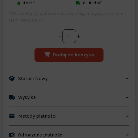
11 szt.*
6 - 10 dni*
*2% rabat przy wyborze dostawy z tego magazynu (w tym
terminie wysyłki)
Dodaj do koszyka
Status: Nowy
Wysyłka
Metody płatności
Odroczone płatności