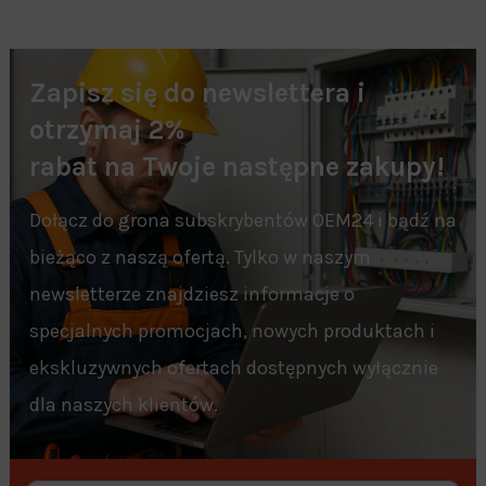
Zapisz się do newslettera i
otrzymaj 2%
rabat na Twoje następne zakupy!
Dołącz do grona subskrybentów OEM24 i bądź na
bieżąco z naszą ofertą. Tylko w naszym
newsletterze znajdziesz informacje o
specjalnych promocjach, nowych produktach i
ekskluzywnych ofertach dostępnych wyłącznie
dla naszych klientów.