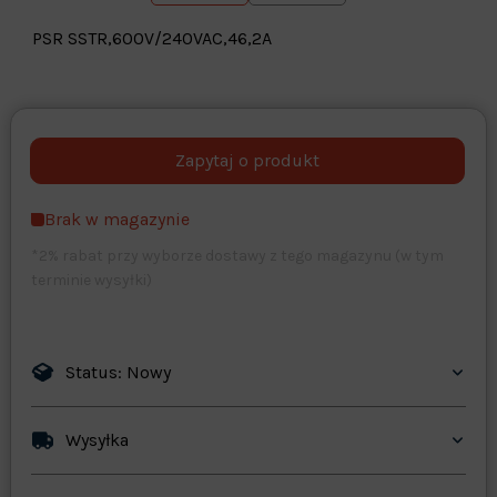
PSR SSTR,600V/240VAC,46,2A
Warehouse
opcjonalne
Maks. 250 znaków
Brak w magazynie
Zapisz dostosowywanie
*2% rabat przy wyborze dostawy z tego magazynu (w tym
terminie wysyłki)
Status: Nowy
Wysyłka