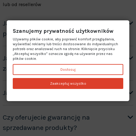
lub od resellerów
Jak mogę sprawdzić dostępność
Szanujemy prywatność użytkowników
produktu?
Używamy plików cookie, aby poprawić komfort przeglądania,
wyświetlać reklamy lub treści dostosowane do indywidualnych
potrzeb oraz analizować ruch na stronie. Kliknięcie przycisku
„Akceptuj wszystko” oznacza zgodę na używanie przez nas
Jak otrzymać wycenę produktów ”na
plików cookie.
zamówienie”?
Dostosuj
Zaakceptuj wszystko
Jaki jest czas realizacji zamówienia?
Czy oferujecie gwarancję na
sprzedawane produkty?