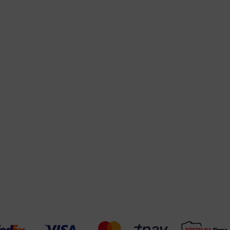
Warehouse
opcjonalne
Maks. 250 zna
Zapisz dostosowywanie