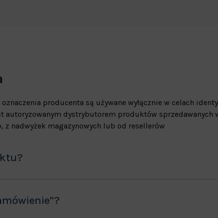
a
 oznaczenia producenta są używane wyłącznie w celach identy
jest autoryzowanym dystrybutorem produktów sprzedawanych w
, z nadwyżek magazynowych lub od resellerów
uktu?
amówienie”?