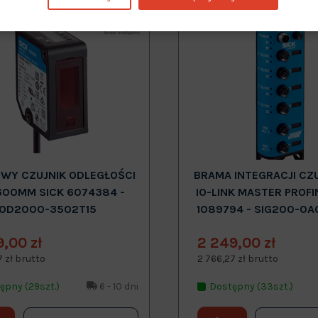
Nowy
WY CZUJNIK ODLEGŁOŚCI
BRAMA INTEGRACJI CZ
600MM SICK 6074384 -
IO-LINK MASTER PROFI
OD2000-3502T15
1089794 - SIG200-0A
9,00 zł
2 249,00 zł
7 zł brutto
2 766,27 zł brutto
ępny (29szt.)
6 - 10 dni
Dostępny (33szt.)