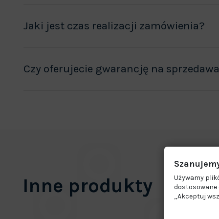
Jaki jest czas realizacji zamówienia?
Czy oferujecie gwarancję na sprzedaw
Szanujemy
Używamy plikó
Inne produkty
dostosowane d
„Akceptuj wsz