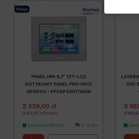
Nowy
Nowy
PANEL HMI 5,7' TFT-LCD
LASERO
DOTYKOWY PANEL PRO-FACE
100-
GP4000 - PFXGP4301TADW
2 539,00 zł
3 96
3 122,97 zł brutto
4 881,8
Dostępny (22szt.)
6 - 10 dni
Dost