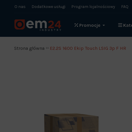
O nas
Dodatkowe usługi
Program lojalnościowy
FAQ
Promocje
Kat
Strona główna
E2.2S 1600 Ekip Touch LSIG 3p F HR