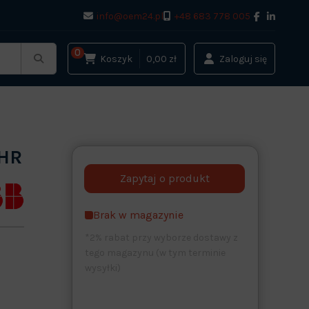
info@oem24.pl
+48 683 778 005
0
Koszyk
0,00 zł
Zaloguj się
 HR
Brak w magazynie
*2% rabat przy wyborze dostawy z
tego magazynu (w tym terminie
wysyłki)