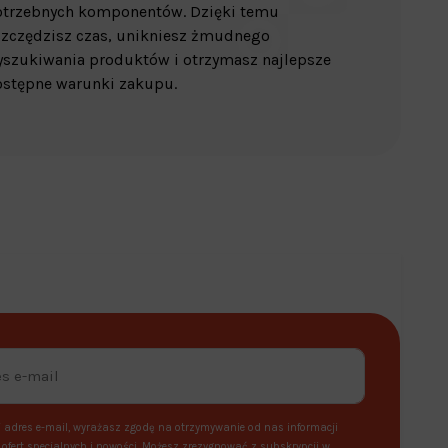
otrzebnych komponentów. Dzięki temu
zczędzisz czas, unikniesz żmudnego
szukiwania produktów i otrzymasz najlepsze
stępne warunki zakupu.
 adres e-mail, wyrażasz zgodę na otrzymywanie od nas informacji
ofert specjalnych i nowości. Możesz zrezygnować z subskrypcji w