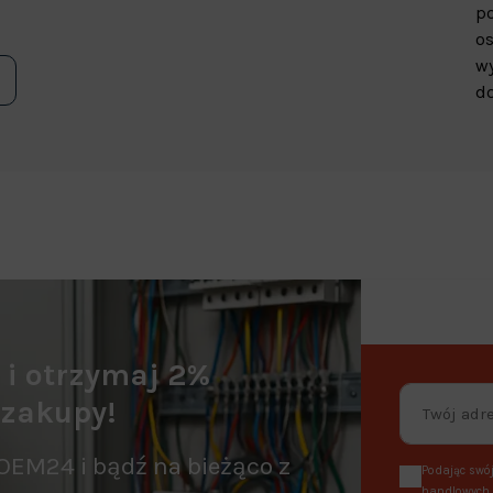
p
os
wy
do
a i otrzymaj 2%
 zakupy!
OEM24 i bądź na bieżąco z
Podając swój
handlowych, 