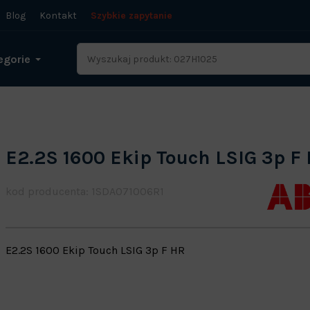
Blog
Kontakt
Szybkie zapytanie
egorie
E2.2S 1600 Ekip Touch LSIG 3p F
kod producenta: 1SDA071006R1
E2.2S 1600 Ekip Touch LSIG 3p F HR