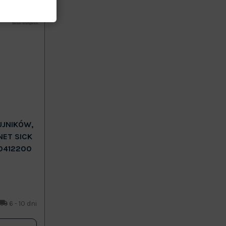
UJNIKÓW,
NET SICK
0412200
6 - 10 dni