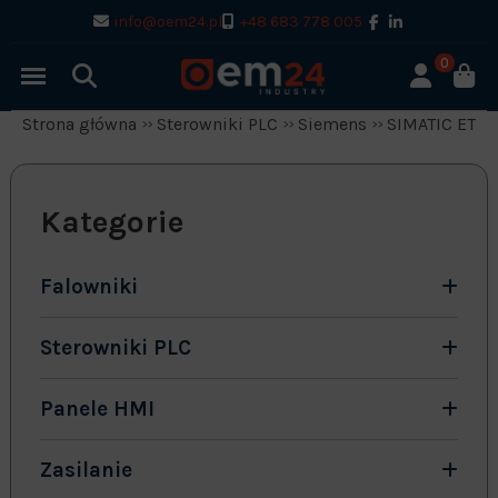
info@oem24.pl
+48 683 778 005
0
Strona główna
Sterowniki PLC
Siemens
SIMATIC ET-2
Kategorie
Falowniki
Sterowniki PLC
Panele HMI
Zasilanie