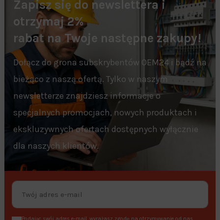
Zapisz się do newslettera i
otrzymaj 2%
rabat na Twoje następne zakupy!
Dołącz do grona subskrybentów OEM24 i bądź na
bieżąco z naszą ofertą. Tylko w naszym
newsletterze znajdziesz informacje o
specjalnych promocjach, nowych produktach i
ekskluzywnych ofertach dostępnych wyłącznie
dla naszych klientów.
Podając swój adres e-mail, wyrażasz zgodę na otrzymywanie od nas