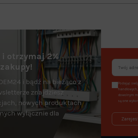
a i otrzymaj 2%
 zakupy!
OEM24 i bądź na bieżąco z
Podając swój
handlowych, 
sletterze znajdziesz
dowolnym mo
cjach, nowych produktach
są one wykor
nych wyłącznie dla
Zarejes