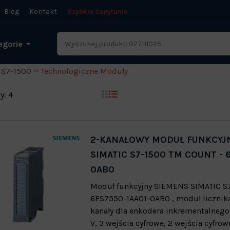
Blog
Kontakt
Szybkie zapytanie
egorie
 S7-1500
Technologiczne Moduły
y: 4
2-KANAŁOWY MODUŁ FUNKCYJ
SIMATIC S7-1500 TM COUNT - 
0AB0
Moduł funkcyjny SIEMENS SIMATIC S
6ES7550-1AA01-0AB0 , moduł licznika
kanały dla enkodera inkrementalneg
V, 3 wejścia cyfrowe, 2 wejścia cyfrow