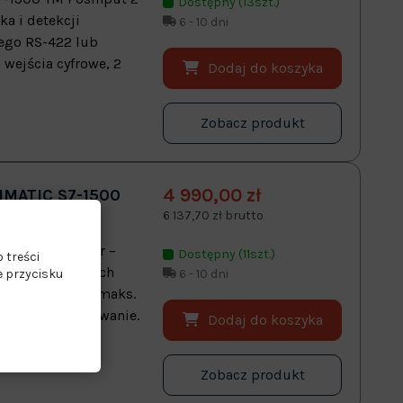
Dostępny (13szt.)
a i detekcji
6 - 10 dni
nego RS-422 lub
 wejścia cyfrowe, 2
Dodaj do koszyka
Zobacz produkt
4 990,00 zł
MATIC S7-1500
6 137,70 zł brutto
A00-0AB0
7-1500 TM Timer –
Dostępny (11szt.)
 treści
i wyjść cyfrowych
e przycisku
6 - 10 dni
I, 16 DQ, w tym maks.
 PWM, nadpróbkowanie.
Dodaj do koszyka
Zobacz produkt