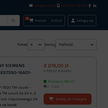
info@oem24.pl
+48 683 778 005
0
Koszyk
0,00 zł
Zaloguj się
Pokaż
4
Sortuj
Trafność
2 219,00 zł
NY SIEMENS
2 729,37 zł brutto
6ES7550-1AA01-
Dostępny (18szt.)
1 - 3 dni
7-1500 TM count –
 TM count 2x 24 V, 2
Dodaj do koszyka
o lub impulsowego 24
e na kanał.