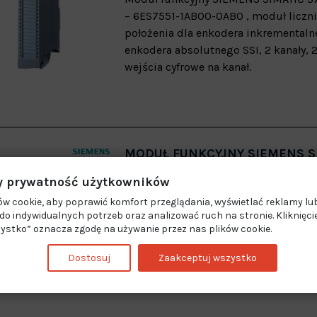
– 6ES7551-1AB00-0AB0 , moduł licznik
położenia dla enkodera inkremental
enkodera absolutnego SSI, 2 kanały, 2
wejścia cyfrowe na kanał.
MODUŁ FUNKCYJNY SIEMENS SI
TM TIMER DIDQ - 6ES7552-1A
 prywatność użytkowników
Moduł funkcyjny SIEMENS SIMATIC S
w cookie, aby poprawić komfort przeglądania, wyświetlać reklamy lub
6ES7552-1AA00-0AB0 , DIDQ 16 wejść 
o indywidualnych potrzeb oraz analizować ruch na stronie. Kliknięci
ystko” oznacza zgodę na używanie przez nas plików cookie.
sterowanych czasowo 24 V, maks. 8 D
16 ze znacznikiem czasu, zliczanie,
Dostosuj
Zaakceptuj wszystko