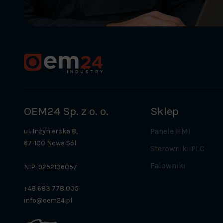
OEM24 Sp. z o. o.
Sklep
Panele HMI
ul. Inżynierska 8,
67-100 Nowa Sól
Sterowniki PLC
Falowniki
NIP: 9252136057
+48 683 778 005
info@oem24.pl