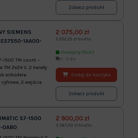
Zobacz produkt
2 075,00 zł
NY SIEMENS
2 552,25 zł brutto
6ES7550-1AA00-
Dostępny (11szt.)
1 - 3 dni
7-1500 TM count –
 TM 2x24 V, 2 kanały
Dodaj do koszyka
lub enkodera
 cyfrowe, 2 wejścia
Zobacz produkt
2 900,00 zł
MATIC S7-1500
3 567,00 zł brutto
0-0AB0
7-1500 TM PosInput 2