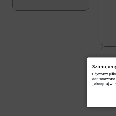
Szanujemy
Używamy plikó
dostosowane d
„Akceptuj wsz