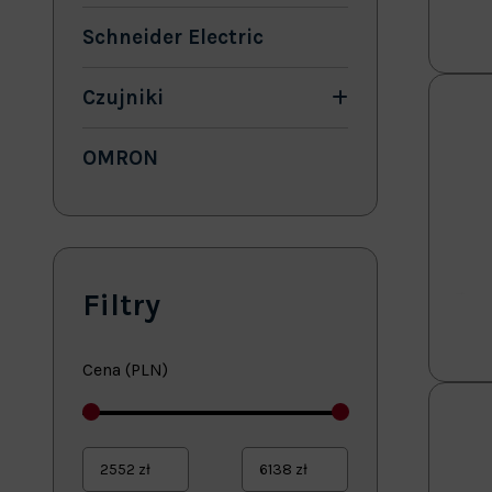
Schneider Electric
Czujniki
OMRON
Filtry
Cena (PLN)
2552
zł
6138
zł