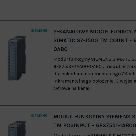
2-KANAŁOWY MODUŁ FUNKCYJ
SIMATIC S7-1500 TM COUNT - 
0AB0
Moduł funkcyjny SIEMENS SIMATIC S
6ES7550-1AA00-0AB0 , moduł licznika
dla enkodera inkrementalnego 24 V 
inkrementalnego położenia, 3 wejścia
cyfrowe na kanał.
MODUŁ FUNKCYJNY SIEMENS SI
TM POSINPUT – 6ES7551-1AB0
Moduł funkcyjny SIEMENS SIMATIC S