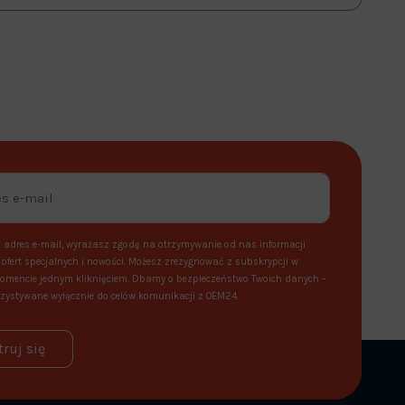
 adres e-mail, wyrażasz zgodę na otrzymywanie od nas informacji
ofert specjalnych i nowości. Możesz zrezygnować z subskrypcji w
mencie jednym kliknięciem. Dbamy o bezpieczeństwo Twoich danych –
zystywane wyłącznie do celów komunikacji z OEM24.
truj się