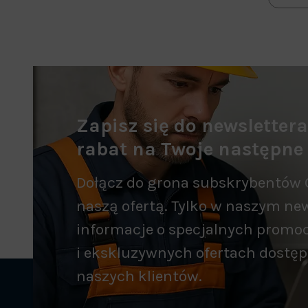
Zapisz się do newsletter
rabat na Twoje następne
Dołącz do grona subskrybentów 
naszą ofertą. Tylko w naszym new
informacje o specjalnych promo
i ekskluzywnych ofertach dostęp
naszych klientów.