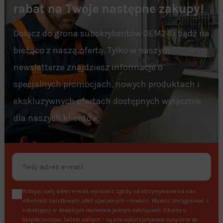
rabat na Twoje następne zakupy!
Dołącz do grona subskrybentów OEM24 i bądź na
bieżąco z naszą ofertą. Tylko w naszym
newsletterze znajdziesz informacje o
specjalnych promocjach, nowych produktach i
ekskluzywnych ofertach dostępnych wyłącznie
dla naszych klientów.
Podając swój adres e-mail, wyrażasz zgodę na otrzymywanie od nas
informacji handlowych, ofert specjalnych i nowości. Możesz zrezygnować z
subskrypcji w dowolnym momencie jednym kliknięciem. Dbamy o
bezpieczeństwo Twoich danych – są one wykorzystywane wyłącznie do