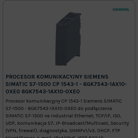
PROCESOR KOMUNIKACYJNY SIEMENS
SIMATIC S7-1500 CP 1543-1 - 6GK7543-1AX10-
0XE0 6GK7543-1AX10-0XE0
Procesor komunikacyjny CP 1543-1 Siemens SIMATIC
S7-1500 - 6GK7543-1AX10-0XE0 do podłączenia
SIMATIC S7-1500 na Industrial Ethernet; TCP/IP, ISO,
UDP, komunikacja S7, IP-Broadcast/Multicast, Security
(VPN, firewall), diagnostyka, SNMPv1/v3, DHCP, FTP
klient/Server, e-mail, IPv4/IPv6, IEEE 802.1X...