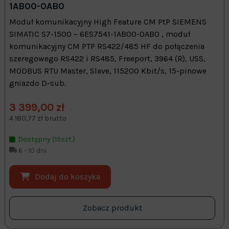
1AB00-0AB0
Moduł komunikacyjny High Feature CM PtP SIEMENS
SIMATIC S7-1500 – 6ES7541-1AB00-0AB0 , moduł
komunikacyjny CM PTP RS422/485 HF do połączenia
szeregowego RS422 i RS485, Freeport, 3964 (R), USS,
MODBUS RTU Master, Slave, 115200 Kbit/s, 15-pinowe
gniazdo D-sub.
3 399,00 zł
4 180,77 zł brutto
Dostępny (15szt.)
6 - 10 dni
Dodaj do koszyka
Zobacz produkt