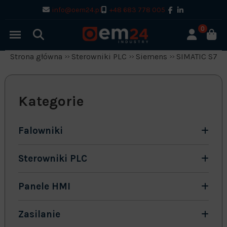
info@oem24.pl
+48 683 778 005
0
Strona główna
Sterowniki PLC
Siemens
SIMATIC S7-1
Kategorie
Falowniki
Sterowniki PLC
Panele HMI
Zasilanie