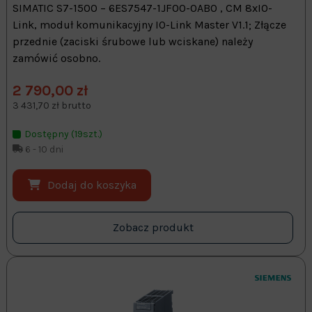
SIMATIC S7-1500 – 6ES7547-1JF00-0AB0 , CM 8xIO-
Link, moduł komunikacyjny IO-Link Master V1.1; Złącze
przednie (zaciski śrubowe lub wciskane) należy
zamówić osobno.
2 790,00 zł
3 431,70 zł brutto
Dostępny (19szt.)
6 - 10 dni
Dodaj do koszyka
Zobacz produkt